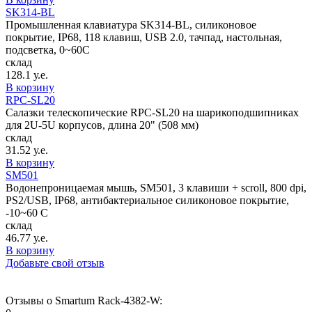
SK314-BL
Промышленная клавиатура SK314-BL, силиконовое
покрытие, IP68, 118 клавиш, USB 2.0, тачпад, настольная,
подсветка, 0~60C
склад
128.1 у.е.
В корзину
RPC-SL20
Салазки телескопические RPC-SL20 на шарикоподшипниках
для 2U-5U корпусов, длина 20" (508 мм)
склад
31.52 у.е.
В корзину
SM501
Водонепроницаемая мышь, SM501, 3 клавиши + scroll, 800 dpi,
PS2/USB, IP68, антибактериальное силиконовое покрытие,
-10~60 C
склад
46.77 у.е.
В корзину
Добавьте свой отзыв
Отзывы о Smartum Rack-4382-W: