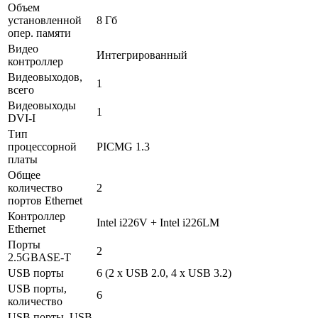
Объем
установленной
8 Гб
опер. памяти
Видео
Интегрированный
контроллер
Видеовыходов,
1
всего
Видеовыходы
1
DVI-I
Тип
процессорной
PICMG 1.3
платы
Общее
количество
2
портов Ethernet
Контроллер
Intel i226V + Intel i226LM
Ethernet
Порты
2
2.5GBASE-T
USB порты
6 (2 x USB 2.0, 4 x USB 3.2)
USB порты,
6
количество
USB порты, USB