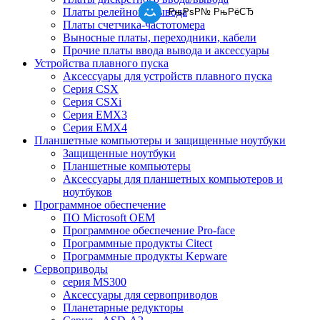
Платы релейного вывода
РњРѕР№ РњРёСЂ
Платы счетчика-частотомера
Выносные платы, переходники, кабели
Прочие платы ввода вывода и аксессуары
Устройства плавного пуска
Аксессуары для устройств плавного пуска
Серия CSX
Серия CSXi
Серия EMX3
Серия EMX4
Планшетные компьютеры и защищенные ноутбуки
Защищенные ноутбуки
Планшетные компьютеры
Аксессуары для планшетных компьютеров и
ноутбуков
Программное обеспечение
ПО Microsoft OEM
Программное обеспечение Pro-face
Программные продукты Citect
Программные продукты Kepware
Сервоприводы
серия MS300
Аксессуары для сервоприводов
Планетарные редукторы