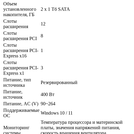
Объем
установленного
2 x 1 Тб SATA
накопителя, ГБ
Слоты
12
расширения
Слоты
8
расширения PCI
Слоты
расширения PCI-
1
Express x16
Слоты
расширения PCI-
3
Express x1
Питание, тип
Резервированный
источника
Питание,
400 Вт
источник
Питание, AC (V)
90~264
Поддерживаемые
Windows 10 / 11
ОС
Температура процессора и материнской
Мониторинг
платы, значения напряжений питания,
системы
скорость вращения вентилятора