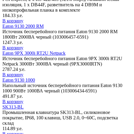
изоляция, 1 x DB44F, разветвитель на 4 DB9M и
низкопрофильная планка в комплекте
184.33 у.е.
В корзину
Eaton 9130 2000 RM
Источник бесперебойного питания Eaton 9130 2000 RM
1800Вт 2000ВА черный (103006457-6591)
1247.3 у.е.
В корзину
Eaton 9PX 3000i RT2U Netpack
Источник бесперебойного питания Eaton 9PX 3000i RT2U
Netpack 3000Вт 3000ВА черный (9PX3000IRTN)
2787.24 у.е.
В корзину
Eaton 9130 1000
Напольный источник бесперебойного питания Eaton 9130
1000 900Вт 1000ВА черный (103006434-6591)
491.87 у.е.
В корзину
SK313-BL
Промышленная клавиатура SK313-BL, силиконовое
покрытие, IP68, 100 клавиш, USB 2.0, 0~60C, подсветка
склад
114.89 у.е.
В корзину