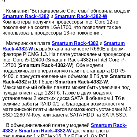
0
Компания “Встраиваемые Системы” обновила модели
Smartum Rack-4382
и
Smartum Rack-4382-W
.
Компьютеры получили процессоры Intel Core 12-го
поколения на сокете LGA1700, что позволяет так же
использовать процессоры 13-го поколения.
Материнская плата
Smartum Rack-4382
и
Smartum
Rack-4382-W
разработана на чипсете R680E в форм-
факторе PICMG 1.3. На плате установлены процессоры
Intel Core i5-12400 (Smartum Rack-4382) и Intel Core i7-
12700 (
Smartum Rack-4382-W
). Обе модели
поддерживают оперативную память стандарта DDR5-
4400, с предустановленным объёмом 8 Гб для
Smartum
Rack-4382
и 16 Гб для
Smartum Rack-4382-W
.
Максимальный объём памяти может быть увеличен под
нужды клиента до 128 Гб. Также в двух моделях
установлены 2 жестких диска SATA III объемом 1 Тб в
режиме работы RAID 0/1, а благодаря возможностям
материнской платы имеется возможность установки M.2
SSD 2280 M-Key, или замена SATA HDD на SATA SSD.
В объединительной плате у моделей
Smartum Rack-
4382
и
Smartum Rack-4382-W
доступны слоты
расширения: 1 x PCIe x16, 3 x PCIe x1, 8 x PCI.