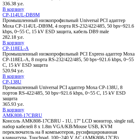
336.38 у.е.
В корзину
CP-114UL-DB9M
Промышленный низкопрофильный Universal PCI адаптер
Moxa CP-114UL-DB9M, 4 порта RS-232/422/485, 50 bps~921.6
kbps, 0~55 С, 15 kV ESD защита, кабель DB9 male
282.18 у.е.
В корзину
CP-118EL-A
Промышленный низкопрофильный PCI Express адаптер Moxa
CP-118EL-A, 8 порта RS-232/422/485, 50 bps~921.6 kbps, 0~55
С, 15 kV ESD защита
520.94 у.е.
В корзину
CP-138U
Промышленный Universal PCI адаптер Moxa CP-138U, 8
портов RS-422/485, 50 bps~921.6 kbps, 0~55 С, 15 kV ESD
защита
365.93 у.е.
В корзину
AMK808-17CBRU
Консоль AMK808-17CBRU - 1U, 17'' LCD монитор, single rail,
набор кабелей 8 x 1.8m VGA/KB/Mouse USB, KVM
переключатель на 8 компьютеров, русифицированная
клавиатура, Touchpad, 100~240 V AC (AMK808-17CB)