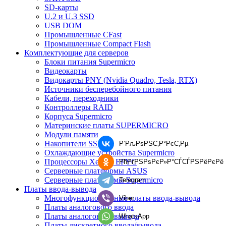
SD-карты
U.2 и U.3 SSD
USB DOM
Промышленные CFast
Промышленные Compact Flash
Комплектующие для серверов
Блоки питания Supermicro
Видеокарты
Видокарты PNY (Nvidia Quadro, Tesla, RTX)
Источники бесперебойного питания
Кабели, переходники
Контроллеры RAID
Корпуса Supermicro
Материнские платы SUPERMICRO
Модули памяти
Накопители SSD
Р’РљРѕРЅС‚Р°РєС‚Рµ
Охлаждающие устройства Supermicro
Процессоры Xeon и EPYC
РћРґРЅРѕРєР»Р°СЃСЃРЅРёРєРё
Серверные платформы ASUS
Серверные платформы Supermicro
Telegram
Платы ввода-вывода
Многофункциональные платы ввода-вывода
Viber
Платы аналогового ввода
Платы аналогового вывода
WhatsApp
Платы дискретного ввода/вывода