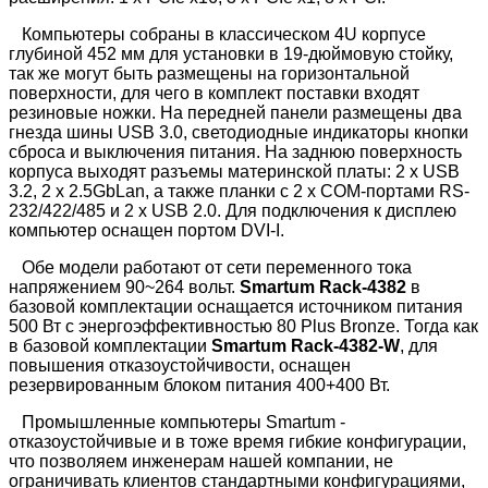
Компьютеры собраны в классическом 4U корпусе
глубиной 452 мм для установки в 19-дюймовую стойку,
так же могут быть размещены на горизонтальной
поверхности, для чего в комплект поставки входят
резиновые ножки. На передней панели размещены два
гнезда шины USB 3.0, светодиодные индикаторы кнопки
сброса и выключения питания. На заднюю поверхность
корпуса выходят разъемы материнской платы: 2 x USB
3.2, 2 x 2.5GbLan, а также планки с 2 x COM-портами RS-
232/422/485 и 2 x USB 2.0. Для подключения к дисплею
компьютер оснащен портом DVI-I.
Обе модели работают от сети переменного тока
напряжением 90~264 вольт.
Smartum Rack-4382
в
базовой комплектации оснащается источником питания
500 Вт с энергоэффективностью 80 Plus Bronze. Тогда как
в базовой комплектации
Smartum Rack-4382-W
, для
повышения отказоустойчивости, оснащен
резервированным блоком питания 400+400 Вт.
Промышленные компьютеры Smartum -
отказоустойчивые и в тоже время гибкие конфигурации,
что позволяем инженерам нашей компании, не
ограничивать клиентов стандартными конфигурациями,