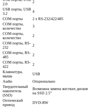
2
2.0
USB порты, USB
4
3.2
COM порты
2 x RS-232/422/485
COM порты,
3
количество
COM порты,
2
количество
COM порты, RS-
2
232
COM порты, RS-
2
485
COM порты, RS-
2
422
Клавиатура,
USB
мышь
Audio
Опционально
Твердотельный
Возможна замена жестких дисков
накопитель
на SSD 2.5”
(SSD)
Оптический
DVD-RW
привод