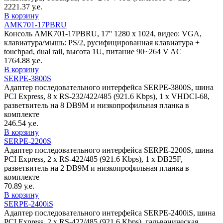
2221.37 у.е.
В корзину
AMK701-17PBRU
Консоль AMK701-17PBRU, 17'' 1280 x 1024, видео: VGA,
клавиатура/мышь: PS/2, русифицированная клавиатура +
touchpad, dual rail, высота 1U, питание 90~264 V AC
1764.88 у.е.
В корзину
SERPE-3800S
Адаптер последовательного интерфейса SERPE-3800S, шина
PCI Express, 8 x RS-232/422/485 (921.6 Kbps), 1 x VHDCI-68,
разветвитель на 8 DB9M и низкопрофильная планка в
комплекте
246.54 у.е.
В корзину
SERPE-2200S
Адаптер последовательного интерфейса SERPE-2200S, шина
PCI Express, 2 x RS-422/485 (921.6 Kbps), 1 x DB25F,
разветвитель на 2 DB9M и низкопрофильная планка в
комплекте
70.89 у.е.
В корзину
SERPE-2400iS
Адаптер последовательного интерфейса SERPE-2400iS, шина
PCI Express, 2 x RS-422/485 (921.6 Kbps), гальваническая