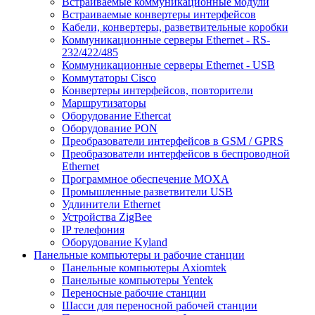
Встраиваемые коммуникационные модули
Встраиваемые конвертеры интерфейсов
Кабели, конвертеры, разветвительные коробки
Коммуникационные серверы Ethernet - RS-
232/422/485
Коммуникационные серверы Ethernet - USB
Коммутаторы Cisco
Конвертеры интерфейсов, повторители
Маршрутизаторы
Оборудование Ethercat
Оборудование PON
Преобразователи интерфейсов в GSM / GPRS
Преобразователи интерфейсов в беспроводной
Ethernet
Программное обеспечение MOXA
Промышленные разветвители USB
Удлинители Ethernet
Устройства ZigBee
IP телефония
Оборудование Kyland
Панельные компьютеры и рабочие станции
Панельные компьютеры Axiomtek
Панельные компьютеры Yentek
Переносные рабочие станции
Шасси для переносной рабочей станции