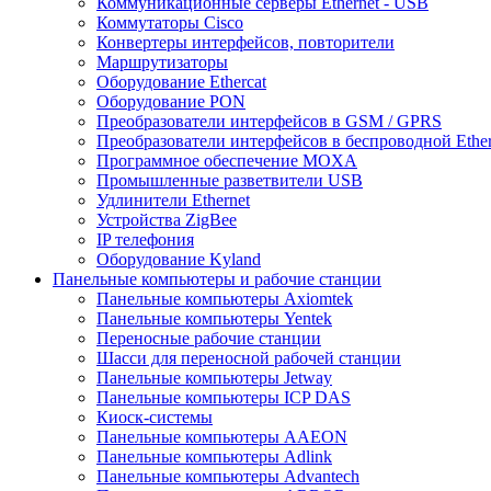
Коммуникационные серверы Ethernet - USB
Коммутаторы Cisco
Конвертеры интерфейсов, повторители
Маршрутизаторы
Оборудование Ethercat
Оборудование PON
Преобразователи интерфейсов в GSM / GPRS
Преобразователи интерфейсов в беспроводной Ether
Программное обеспечение MOXA
Промышленные разветвители USB
Удлинители Ethernet
Устройства ZigBee
IP телефония
Оборудование Kyland
Панельные компьютеры и рабочие станции
Панельные компьютеры Axiomtek
Панельные компьютеры Yentek
Переносные рабочие станции
Шасси для переносной рабочей станции
Панельные компьютеры Jetway
Панельные компьютеры ICP DAS
Киоск-системы
Панельные компьютеры AAEON
Панельные компьютеры Adlink
Панельные компьютеры Advantech