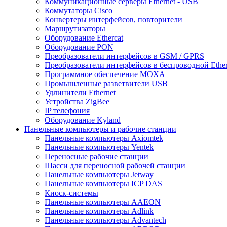
Коммуникационные серверы Ethernet - USB
Коммутаторы Cisco
Конвертеры интерфейсов, повторители
Маршрутизаторы
Оборудование Ethercat
Оборудование PON
Преобразователи интерфейсов в GSM / GPRS
Преобразователи интерфейсов в беспроводной Ether
Программное обеспечение MOXA
Промышленные разветвители USB
Удлинители Ethernet
Устройства ZigBee
IP телефония
Оборудование Kyland
Панельные компьютеры и рабочие станции
Панельные компьютеры Axiomtek
Панельные компьютеры Yentek
Переносные рабочие станции
Шасси для переносной рабочей станции
Панельные компьютеры Jetway
Панельные компьютеры ICP DAS
Киоск-системы
Панельные компьютеры AAEON
Панельные компьютеры Adlink
Панельные компьютеры Advantech