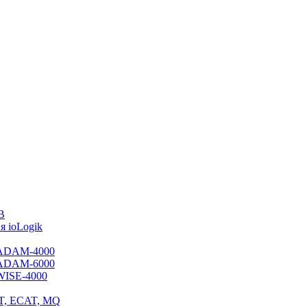
B
 ioLogik
я ADAM-4000
я ADAM-6000
 WISE-4000
ET, ECAT, MQ