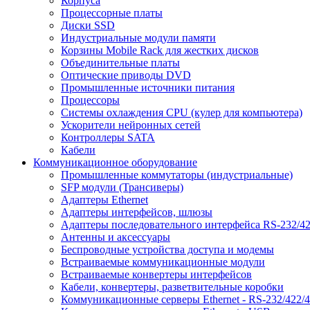
Корпуса
Процессорные платы
Диски SSD
Индустриальные модули памяти
Корзины Mobile Rack для жестких дисков
Объединительные платы
Оптические приводы DVD
Промышленные источники питания
Процессоры
Системы охлаждения CPU (кулер для компьютера)
Ускорители нейронных сетей
Контроллеры SATA
Кабели
Коммуникационное оборудование
Промышленные коммутаторы (индустриальные)
SFP модули (Трансиверы)
Адаптеры Ethernet
Адаптеры интерфейсов, шлюзы
Адаптеры последовательного интерфейса RS-232/42
Антенны и аксессуары
Беспроводные устройства доступа и модемы
Встраиваемые коммуникационные модули
Встраиваемые конвертеры интерфейсов
Кабели, конвертеры, разветвительные коробки
Коммуникационные серверы Ethernet - RS-232/422/