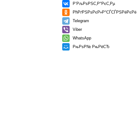
Р’РљРѕРЅС‚Р°РєС‚Рµ
РћРґРЅРѕРєР»Р°СЃСЃРЅРёРєРё
Telegram
Viber
WhatsApp
РњРѕР№ РњРёСЂ