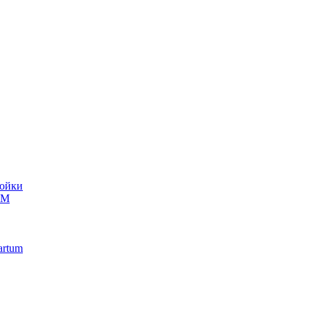
ойки
UM
artum