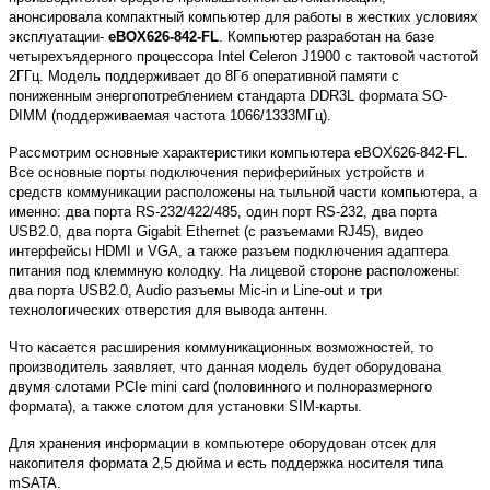
анонсировала компактный компьютер для работы в жестких условиях
эксплуатации-
eBOX626-842-FL
. Компьютер разработан на базе
четырехъядерного процессора Intel Celeron J1900 с тактовой частотой
2ГГц. Модель поддерживает до 8Гб оперативной памяти с
пониженным энергопотреблением стандарта DDR3L формата SO-
DIMM (поддерживаемая частота 1066/1333МГц).
Рассмотрим основные характеристики компьютера eBOX626-842-FL.
Все основные порты подключения периферийных устройств и
средств коммуникации расположены на тыльной части компьютера, а
именно: два порта RS-232/422/485, один порт RS-232, два порта
USB2.0, два порта Gigabit Ethernet (с разъемами RJ45), видео
интерфейсы HDMI и VGA, а также разъем подключения адаптера
питания под клеммную колодку. На лицевой стороне расположены:
два порта USB2.0, Audio разъемы Mic-in и Line-out и три
технологических отверстия для вывода антенн.
Что касается расширения коммуникационных возможностей, то
производитель заявляет, что данная модель будет оборудована
двумя слотами PCIe mini card (половинного и полноразмерного
формата), а также слотом для установки SIM-карты.
Для хранения информации в компьютере оборудован отсек для
накопителя формата 2,5 дюйма и есть поддержка носителя типа
mSATA.