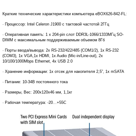
Краткие технические характеристики компьютера eBOX626-842-FL:
· Процессор: Intel Celeron J1900 с тактовой частотой 2ГГц
· Оперативная память: 1 x 204-pin слот DDR3L-1066/1333МГц SO-
DIMM с максимальным поддерживаемым объемом 8Гб
· Порты ввода/вывода: 2x RS-232/422/485 (COM1/2), 1x RS-232
(COM3), 1x VGA,1x HDMI, 1x Audio (Mic-in/Line-out), 2x
10/100/1000Mbps Ethernet, 4x USB 2.0
· Хранение информации: 1х отсек для накопителя 2,5”, 1x mSATA
· Питание: 10-34В постоянного тока
· Размеры, Вес: 200х120х46 мм, 1,1кг
· Рабочая температура: -20…+55С