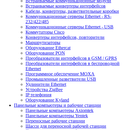
Встраиваемые коммуникационные модули
Встраиваемые конвертеры интерфейсов
Кабели, конвертеры, разветвительные коробки
Коммуникационные серверы Ethernet - RS-
232/422/485
Коммуникационные серверы Ethernet - USB
Коммутаторы Cisco
Конвертеры интерфейсов, повторители
Маршрутизаторы
Оборудование Ethercat
Оборудование PON
Преобразователи интерфейсов в GSM / GPRS
Преобразователи интерфейсов в беспроводной
Ethernet
Программное обеспечение MOXA
Промышленные разветвители USB
Удлинители Ethernet
Устройства ZigBee
IP телефония
Оборудование Kyland
Панельные компьютеры и рабочие станции
Панельные компьютеры Axiomtek
Панельные компьютеры Yentek
Переносные рабочие станции
Шасси для переносной рабочей станции