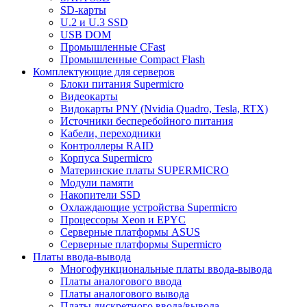
SD-карты
U.2 и U.3 SSD
USB DOM
Промышленные CFast
Промышленные Compact Flash
Комплектующие для серверов
Блоки питания Supermicro
Видеокарты
Видокарты PNY (Nvidia Quadro, Tesla, RTX)
Источники бесперебойного питания
Кабели, переходники
Контроллеры RAID
Корпуса Supermicro
Материнские платы SUPERMICRO
Модули памяти
Накопители SSD
Охлаждающие устройства Supermicro
Процессоры Xeon и EPYC
Серверные платформы ASUS
Серверные платформы Supermicro
Платы ввода-вывода
Многофункциональные платы ввода-вывода
Платы аналогового ввода
Платы аналогового вывода
Платы дискретного ввода/вывода