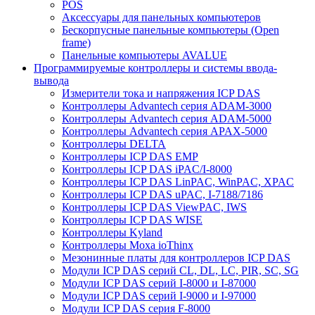
POS
Аксессуары для панельных компьютеров
Бескорпусные панельные компьютеры (Open
frame)
Панельные компьютеры AVALUE
Программируемые контроллеры и системы ввода-
вывода
Измерители тока и напряжения ICP DAS
Контроллеры Advantech серия ADAM-3000
Контроллеры Advantech серия ADAM-5000
Контроллеры Advantech серия APAX-5000
Контроллеры DELTA
Контроллеры ICP DAS EMP
Контроллеры ICP DAS iPAC/I-8000
Контроллеры ICP DAS LinPAC, WinPAC, XPAC
Контроллеры ICP DAS uPAC, I-7188/7186
Контроллеры ICP DAS ViewPAC, IWS
Контроллеры ICP DAS WISE
Контроллеры Kyland
Контроллеры Moxa ioThinx
Мезонинные платы для контроллеров ICP DAS
Модули ICP DAS серий CL, DL, LC, PIR, SC, SG
Модули ICP DAS серий I-8000 и I-87000
Модули ICP DAS серий I-9000 и I-97000
Модули ICP DAS серия F-8000