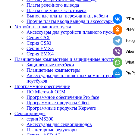
Платы релейного вывода
Платы счетчика-частотомера
Выносные платы, переходники, кабели
Р’Рљ
Прочие платы ввода вывода и аксессуары
Устройства плавного пуска
РћРґ
Аксессуары для устройств плавного пуска
Серия CSX
Tele
Серия CSXi
Серия EMX3
Viber
Серия EMX4
Планшетные компьютеры и защищенные ноутбуки
What
Защищенные ноутбуки
Планшетные компьютеры
РњР
Аксессуары для планшетных компьютеров и
ноутбуков
Программное обеспечение
ПО Microsoft OEM
Программное обеспечение Pro-face
Программные продукты Citect
Программные продукты Kepware
Сервоприводы
серия MS300
Аксессуары для сервоприводов
Планетарные редукторы