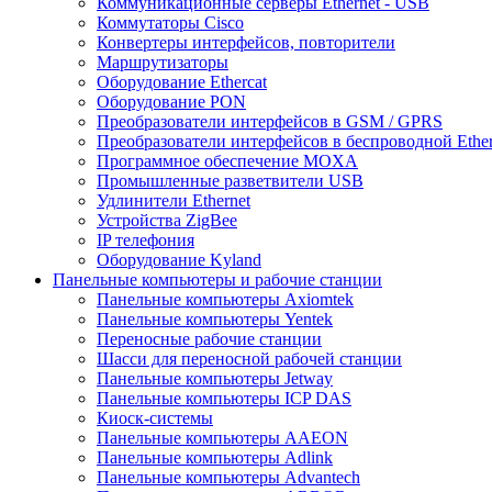
Коммуникационные серверы Ethernet - USB
Коммутаторы Cisco
Конвертеры интерфейсов, повторители
Маршрутизаторы
Оборудование Ethercat
Оборудование PON
Преобразователи интерфейсов в GSM / GPRS
Преобразователи интерфейсов в беспроводной Ether
Программное обеспечение MOXA
Промышленные разветвители USB
Удлинители Ethernet
Устройства ZigBee
IP телефония
Оборудование Kyland
Панельные компьютеры и рабочие станции
Панельные компьютеры Axiomtek
Панельные компьютеры Yentek
Переносные рабочие станции
Шасси для переносной рабочей станции
Панельные компьютеры Jetway
Панельные компьютеры ICP DAS
Киоск-системы
Панельные компьютеры AAEON
Панельные компьютеры Adlink
Панельные компьютеры Advantech