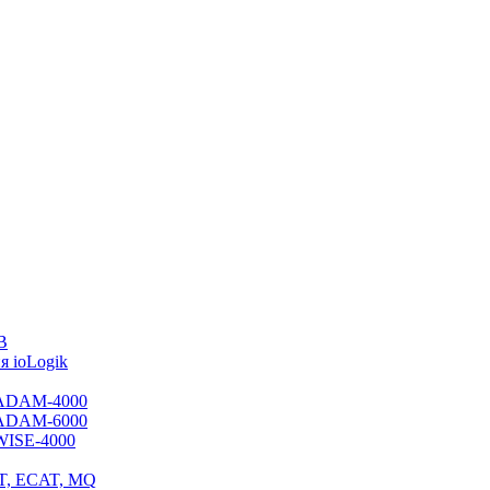
B
 ioLogik
я ADAM-4000
я ADAM-6000
 WISE-4000
ET, ECAT, MQ