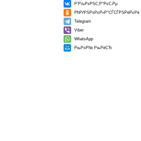
Р’РљРѕРЅС‚Р°РєС‚Рµ
РћРґРЅРѕРєР»Р°СЃСЃРЅРёРєРё
Telegram
Viber
WhatsApp
РњРѕР№ РњРёСЂ