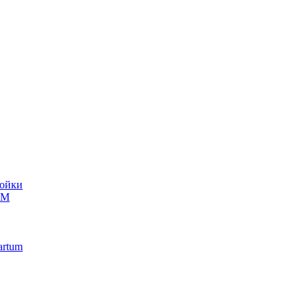
ойки
UM
artum