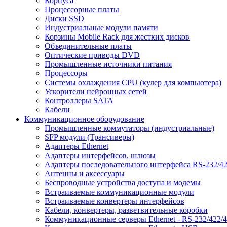
Корпуса
Процессорные платы
Диски SSD
Индустриальные модули памяти
Корзины Mobile Rack для жестких дисков
Объединительные платы
Оптические приводы DVD
Промышленные источники питания
Процессоры
Системы охлаждения CPU (кулер для компьютера)
Ускорители нейронных сетей
Контроллеры SATA
Кабели
Коммуникационное оборудование
Промышленные коммутаторы (индустриальные)
SFP модули (Трансиверы)
Адаптеры Ethernet
Адаптеры интерфейсов, шлюзы
Адаптеры последовательного интерфейса RS-232/42
Антенны и аксессуары
Беспроводные устройства доступа и модемы
Встраиваемые коммуникационные модули
Встраиваемые конвертеры интерфейсов
Кабели, конвертеры, разветвительные коробки
Коммуникационные серверы Ethernet - RS-232/422/