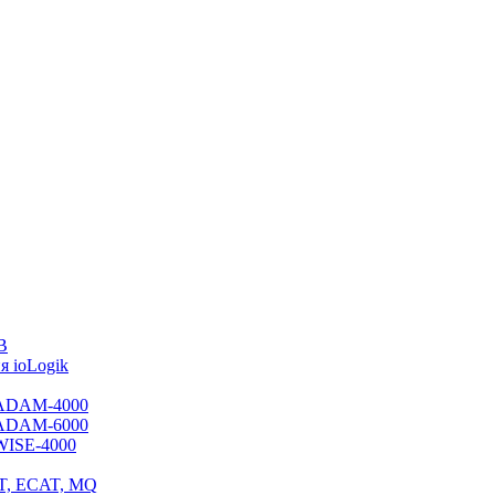
B
 ioLogik
я ADAM-4000
я ADAM-6000
 WISE-4000
ET, ECAT, MQ