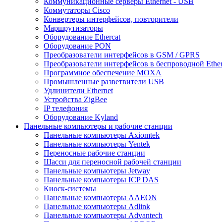
Коммуникационные серверы Ethernet - USB
Коммутаторы Cisco
Конвертеры интерфейсов, повторители
Маршрутизаторы
Оборудование Ethercat
Оборудование PON
Преобразователи интерфейсов в GSM / GPRS
Преобразователи интерфейсов в беспроводной Ether
Программное обеспечение MOXA
Промышленные разветвители USB
Удлинители Ethernet
Устройства ZigBee
IP телефония
Оборудование Kyland
Панельные компьютеры и рабочие станции
Панельные компьютеры Axiomtek
Панельные компьютеры Yentek
Переносные рабочие станции
Шасси для переносной рабочей станции
Панельные компьютеры Jetway
Панельные компьютеры ICP DAS
Киоск-системы
Панельные компьютеры AAEON
Панельные компьютеры Adlink
Панельные компьютеры Advantech