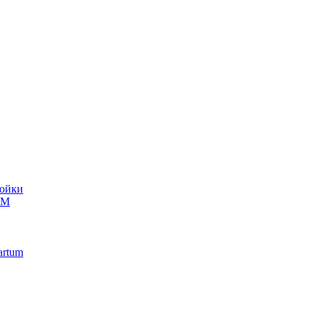
ойки
UM
artum