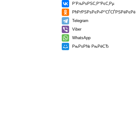
Р’РљРѕРЅС‚Р°РєС‚Рµ
РћРґРЅРѕРєР»Р°СЃСЃРЅРёРєРё
Telegram
Viber
WhatsApp
РњРѕР№ РњРёСЂ