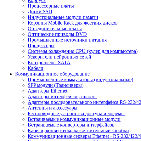
Корпуса
Процессорные платы
Диски SSD
Индустриальные модули памяти
Корзины Mobile Rack для жестких дисков
Объединительные платы
Оптические приводы DVD
Промышленные источники питания
Процессоры
Системы охлаждения CPU (кулер для компьютера)
Ускорители нейронных сетей
Контроллеры SATA
Кабели
Коммуникационное оборудование
Промышленные коммутаторы (индустриальные)
SFP модули (Трансиверы)
Адаптеры Ethernet
Адаптеры интерфейсов, шлюзы
Адаптеры последовательного интерфейса RS-232/42
Антенны и аксессуары
Беспроводные устройства доступа и модемы
Встраиваемые коммуникационные модули
Встраиваемые конвертеры интерфейсов
Кабели, конвертеры, разветвительные коробки
Коммуникационные серверы Ethernet - RS-232/422/