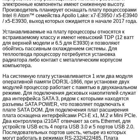
электронные компоненты имеют сниженную высоту.
Производитель планирует оснащать плату процессорами
Intel ® Atom™ семейства Apollo Lake: x7-E3950 / x5-E3940
/ x5-E3930, выход которых ожидается в начале 2017 года.
Устанавливаемые на плату процессоры относятся к
встраиваемому классу и имеют невысокий TDP (12 ватт
для верхней модели и 6.5 для E3930) и позволяют
обойтись пассивным охлаждением системы. Для
теплоотвода процессору потребуется установка
радиатора либо контакт с металлическим корпусом
компьютера.
На системную плату устанавливается 1 или два модуля
оперативной памяти DDR3L-1866, при установке двух
модулей процессор работает с памятью в двухканальном
режиме. Для подключения дисковых накопителей служат
два интерфейса SATA 3, рядом с которыми находятся
разъемы SATA POWER, что позволяет подключать к
плате SATA DOM. Для подключения плат расширения
плата оснащена интерфейсами PCI-E x1, M.2 и Mini PCIe.
Два контроллера i210AT отвечают за сеть Ethernet, для
устройств USB есть 4 порта USB 3.0 и 5 портов USB 2.0.
Последовательных портов шесть, четыре из которых
могут работать в режимах RS-232/422/485. Плата