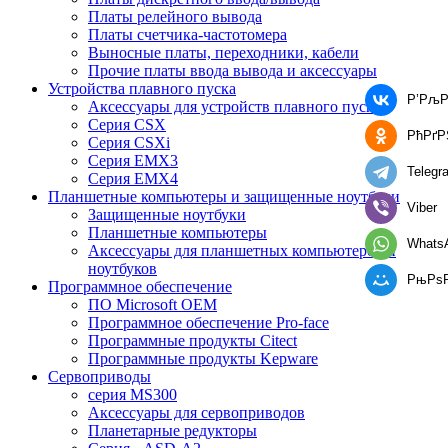
Платы релейного вывода
Платы счетчика-частотомера
Выносные платы, переходники, кабели
Прочие платы ввода вывода и аксессуары
Устройства плавного пуска
Р’РљР
Аксессуары для устройств плавного пуска
Серия CSX
РћРґР
Серия CSXi
Серия EMX3
Telegr
Серия EMX4
Планшетные компьютеры и защищенные ноутбуки
Viber
Защищенные ноутбуки
Планшетные компьютеры
Whats
Аксессуары для планшетных компьютеров и
ноутбуков
РњРѕ
Программное обеспечение
ПО Microsoft OEM
Программное обеспечение Pro-face
Программные продукты Citect
Программные продукты Kepware
Сервоприводы
серия MS300
Аксессуары для сервоприводов
Планетарные редукторы