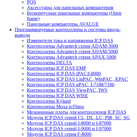
POS
Аксессуары для панельных компьютеров
Бескорпусные панельные компьютеры (Open
frame)
Панельные компьютеры AVALUE
Программируемые контроллеры и системы ввода-
вывода
Измерители тока и напряжения ICP DAS
Контроллеры Advantech серия ADAM-3000
Контроллеры Advantech серия ADAM-5000
Контроллеры Advantech серия APAX-5000
Контроллеры DELTA
Контроллеры ICP DAS EMP
Контроллеры ICP DAS iPAC/I-8000
Контроллеры ICP DAS LinPAC, WinPAC, XPAC
Контроллеры ICP DAS uPAC, I-7188/7186
Контроллеры ICP DAS ViewPAC, IWS
Контроллеры ICP DAS WISE
Контроллеры Kyland
Контроллеры Moxa ioThinx
Мезонинные платы для контроллеров ICP DAS
Модули ICP DAS серий CL, DL, LC, PIR, SC, SG
Модули ICP DAS серий I-8000 и I-87000
Модули ICP DAS серий I-9000 и I-97000
Модули ICP DAS серия F-8000