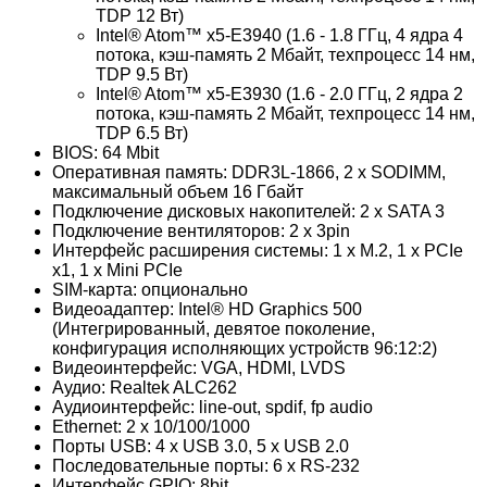
TDP 12 Вт)
Intel® Atom™ x5-E3940 (1.6 - 1.8 ГГц, 4 ядра 4
потока, кэш-память 2 Мбайт, техпроцесс 14 нм,
TDP 9.5 Вт)
Intel® Atom™ x5-E3930 (1.6 - 2.0 ГГц, 2 ядра 2
потока, кэш-память 2 Мбайт, техпроцесс 14 нм,
TDP 6.5 Вт)
BIOS: 64 Mbit
Оперативная память: DDR3L-1866, 2 x SODIMM,
максимальный объем 16 Гбайт
Подключение дисковых накопителей: 2 x SATA 3
Подключение вентиляторов: 2 x 3pin
Интерфейс расширения системы: 1 x M.2, 1 x PCIe
x1, 1 x Mini PCIe
SIM-карта: опционально
Видеоадаптер: Intel® HD Graphics 500
(Интегрированный, девятое поколение,
конфигурация исполняющих устройств 96:12:2)
Видеоинтерфейс: VGA, HDMI, LVDS
Аудио: Realtek ALC262
Аудиоинтерфейс: line-out, spdif, fp audio
Ethernet: 2 x 10/100/1000
Порты USB: 4 x USB 3.0, 5 x USB 2.0
Последовательные порты: 6 x RS-232
Интерфейс GPIO: 8bit