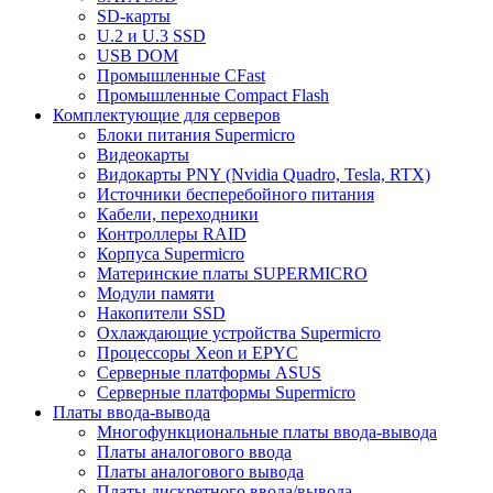
SD-карты
U.2 и U.3 SSD
USB DOM
Промышленные CFast
Промышленные Compact Flash
Комплектующие для серверов
Блоки питания Supermicro
Видеокарты
Видокарты PNY (Nvidia Quadro, Tesla, RTX)
Источники бесперебойного питания
Кабели, переходники
Контроллеры RAID
Корпуса Supermicro
Материнские платы SUPERMICRO
Модули памяти
Накопители SSD
Охлаждающие устройства Supermicro
Процессоры Xeon и EPYC
Серверные платформы ASUS
Серверные платформы Supermicro
Платы ввода-вывода
Многофункциональные платы ввода-вывода
Платы аналогового ввода
Платы аналогового вывода
Платы дискретного ввода/вывода