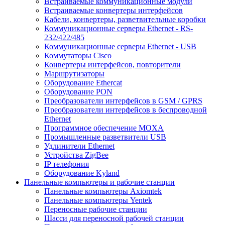
Встраиваемые коммуникационные модули
Встраиваемые конвертеры интерфейсов
Кабели, конвертеры, разветвительные коробки
Коммуникационные серверы Ethernet - RS-
232/422/485
Коммуникационные серверы Ethernet - USB
Коммутаторы Cisco
Конвертеры интерфейсов, повторители
Маршрутизаторы
Оборудование Ethercat
Оборудование PON
Преобразователи интерфейсов в GSM / GPRS
Преобразователи интерфейсов в беспроводной
Ethernet
Программное обеспечение MOXA
Промышленные разветвители USB
Удлинители Ethernet
Устройства ZigBee
IP телефония
Оборудование Kyland
Панельные компьютеры и рабочие станции
Панельные компьютеры Axiomtek
Панельные компьютеры Yentek
Переносные рабочие станции
Шасси для переносной рабочей станции