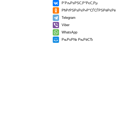
Р’РљРѕРЅС‚Р°РєС‚Рµ
РћРґРЅРѕРєР»Р°СЃСЃРЅРёРєРё
Telegram
Viber
WhatsApp
РњРѕР№ РњРёСЂ