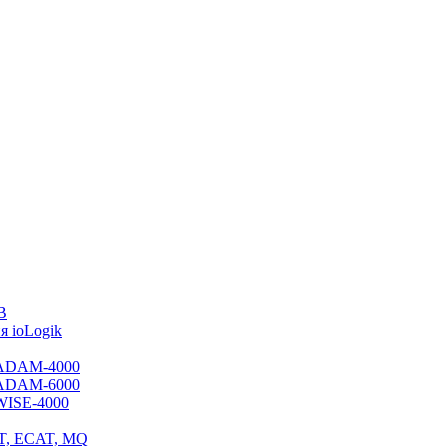
B
 ioLogik
я ADAM-4000
я ADAM-6000
 WISE-4000
ET, ECAT, MQ