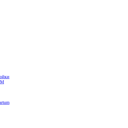
ойки
UM
artum