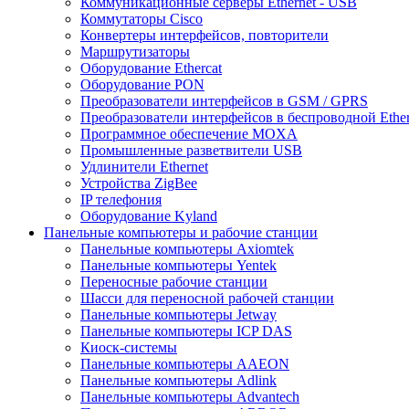
Коммуникационные серверы Ethernet - USB
Коммутаторы Cisco
Конвертеры интерфейсов, повторители
Маршрутизаторы
Оборудование Ethercat
Оборудование PON
Преобразователи интерфейсов в GSM / GPRS
Преобразователи интерфейсов в беспроводной Ether
Программное обеспечение MOXA
Промышленные разветвители USB
Удлинители Ethernet
Устройства ZigBee
IP телефония
Оборудование Kyland
Панельные компьютеры и рабочие станции
Панельные компьютеры Axiomtek
Панельные компьютеры Yentek
Переносные рабочие станции
Шасси для переносной рабочей станции
Панельные компьютеры Jetway
Панельные компьютеры ICP DAS
Киоск-системы
Панельные компьютеры AAEON
Панельные компьютеры Adlink
Панельные компьютеры Advantech