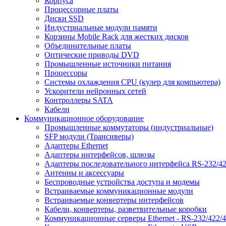
Корпуса
Процессорные платы
Диски SSD
Индустриальные модули памяти
Корзины Mobile Rack для жестких дисков
Объединительные платы
Оптические приводы DVD
Промышленные источники питания
Процессоры
Системы охлаждения CPU (кулер для компьютера)
Ускорители нейронных сетей
Контроллеры SATA
Кабели
Коммуникационное оборудование
Промышленные коммутаторы (индустриальные)
SFP модули (Трансиверы)
Адаптеры Ethernet
Адаптеры интерфейсов, шлюзы
Адаптеры последовательного интерфейса RS-232/42
Антенны и аксессуары
Беспроводные устройства доступа и модемы
Встраиваемые коммуникационные модули
Встраиваемые конвертеры интерфейсов
Кабели, конвертеры, разветвительные коробки
Коммуникационные серверы Ethernet - RS-232/422/