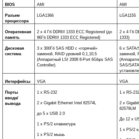
BIOS
AMI
AMI
Разъем
LGA1366
LGA1155
процессора
Оперативная
2 x 4 Гб DDRIII 1333 ECC Registered (до
2 x 4 Гб D
память
96Гб DDRIII 1333 ECC Registered)
1333)
Дисковая
3 x 300Гб SAS HDD с «горячей»
6 x SATA/
система
заменой, RAID уровней 0,1,10,5
заменой, 
(Аппаратный LSI 2008 8-Port 6Gbps SAS
(Аппаратн
Controller).
SAS/SATA
установл
Интерфейсы
VGA
VGA
Порты
1 x RS-232
1 x RS-23
ввода/
2 x Gigabit Ethernet Intel 82574L
2 x Gigabit
вывода
82579LM
до 5 x USB 2.0
До 12 x U
1 x PS/2 клавиатура
1 x PS/2 
1 x PS/2 мышь