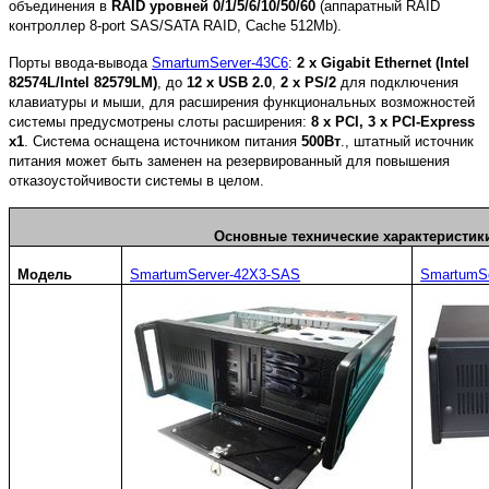
объединения в
RAID уровней 0/1/5/6/10/50/60
(аппаратный RAID
контроллер 8-port SAS/SATA RAID, Cache 512Mb).
Порты ввода-вывода
SmartumServer-43C6
:
2 x Gigabit Ethernet (Intel
82574L/Intel 82579LM)
, до
12 x USB 2.0
,
2
x
PS
/2
для подключения
клавиатуры и мыши, для расширения функциональных возможностей
системы предусмотрены слоты расширения:
8 x PCI, 3 x PCI-Express
x1
. Система оснащена источником питания
500Вт
., штатный источник
питания может быть заменен на резервированный для повышения
отказоустойчивости системы в целом.
Основные технические характеристи
Модель
SmartumServer-42X3-SAS
SmartumSe