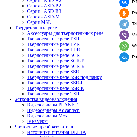
Серия - ASD-A2
Р’
Серия - ASD-B2
Серия - ASD-B3
Рћ
Серия - ASD-M
Серия MSL
Te
Твердотельные реле
Аксессуары для твердотельных реле
Vi
Твердотельные реле ESR
Твердотельные реле EZR
Wh
Твердотельные реле HPR
Твердотельные реле SCR
Р
Твердотельные реле SCR-F
Твердотельные реле SCR-K
Твердотельные реле SSR
Твердотельные реле SSR под пайку
Твердотельные реле SSR-F
Твердотельные реле SSR-K
Твердотельные реле TSR
Устройства видеонаблюдения
Видеосерверы PLANET
Видеосерверы Advantech
Видеосерверы Moxa
IP камеры
Частотные преобразователи
Источники питания DELTA