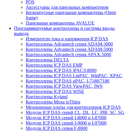
POS
Аксессуары для панельных компьютеров
Бескорпусные панельные компьютеры (Open
frame)
Панельные компьютеры AVALUE
Программируемые контроллеры и системы ввода-
вывода
Измерители тока и напряжения ICP DAS
Контроллеры Advantech серия ADAM-3000
Контроллеры Advantech серия ADAM-5000
Контроллеры Advantech серия APAX-5000
Контроллеры DELTA
Контроллеры ICP DAS EMP
Контроллеры ICP DAS iPAC/I-8000
Контроллеры ICP DAS LinPAC, WinPAC, XPAC
Контроллеры ICP DAS uPAC, I-7188/7186
Контроллеры ICP DAS ViewPAC, IWS
Контроллеры ICP DAS WISE
Контроллеры Kyland
Контроллеры Moxa ioThinx
Мезонинные платы для контроллеров ICP DAS
Модули ICP DAS серий CL, DL, LC, PIR, SC, SG
Модули ICP DAS серий I-8000 и I-87000
Модули ICP DAS серий I-9000 и I-97000
Модули ICP DAS серия F-8000