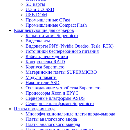
SD-карты
U.2 и U.3 SSD
USB DOM
Промышленные CFast
Промышленные Compact Flash
Комплектующие для серверов
Блоки питания Supermicro
Видеокарты
Видокарты PNY (Nvidia Quadro, Tesla, RTX)
Источники бесперебойного питания
Кабели, переходники
Контроллеры RAID
Корпуса Supermicro
Материнские платы SUPERMICRO
Модули памяти
Накопители SSD
Охлаждающие устройства Supermicro
Процессоры Xeon и EPYC
Серверные платформы ASUS
Серверные платформы Supermicro
Платы ввода-вывода
Многофункциональные платы ввода-вывода
Платы аналогового ввода
Платы аналогового вывода
Платы дискретного ввода/вывода