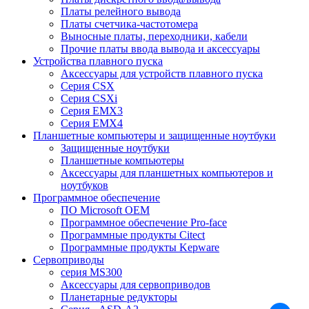
Платы релейного вывода
Платы счетчика-частотомера
Выносные платы, переходники, кабели
Прочие платы ввода вывода и аксессуары
Устройства плавного пуска
Аксессуары для устройств плавного пуска
Серия CSX
Серия CSXi
Серия EMX3
Серия EMX4
Планшетные компьютеры и защищенные ноутбуки
Защищенные ноутбуки
Планшетные компьютеры
Аксессуары для планшетных компьютеров и
ноутбуков
Программное обеспечение
ПО Microsoft OEM
Программное обеспечение Pro-face
Программные продукты Citect
Программные продукты Kepware
Сервоприводы
серия MS300
Аксессуары для сервоприводов
Планетарные редукторы