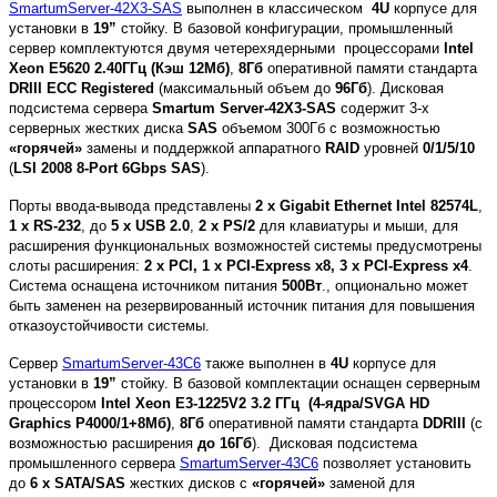
SmartumServer-42X3-SAS
выполнен в классическом
4
U
корпусе для
установки в
19”
стойку. В базовой конфигурации, промышленный
сервер комплектуются двумя четерехядерными процессорами
Intel
Xeon E5620 2.40ГГц (Кэш 12Мб)
,
8Гб
оперативной памяти стандарта
DRIII ECC Registered
(максимальный объем до
96Гб
). Дисковая
подсистема сервера
Smartum Server-42X3-SAS
содержит 3-х
серверных
жестких диска
SAS
объемом 300Гб
с возможностью
«горячей»
замены и поддержкой
аппаратного
RAID
уровней
0/1/5/10
(
LSI 2008 8-Port 6Gbps SAS
).
Порты ввода-вывода представлены
2 x Gigabit Ethernet Intel 82574L
,
1 x RS-232
, до
5 x USB 2.0
,
2
x
PS
/2
для клавиатуры и мыши, для
расширения функциональных возможностей системы предусмотрены
слоты расширения
:
2 x PCI, 1 x PCI-Express x8, 3 x PCI-Express x4
.
Система оснащена источником питания
500Вт
., опционально может
быть заменен на резервированный источник питания для повышения
отказоустойчивости системы.
Сервер
SmartumServer-43C6
также выполнен в
4
U
корпусе для
установки в
19”
стойку. В базовой комплектации оснащен серверным
процессором
Intel Xeon E3-1225V2 3.2 ГГц (4-ядра/SVGA HD
Graphics P4000/1+8Мб)
,
8Гб
оперативной памяти стандарта
DDRIII
(с
возможностью расширения
до 16Гб
). Дисковая подсистема
промышленного сервера
SmartumServer-43C6
позволяет установить
до
6 x SATA/SAS
жестких дисков с
«горячей»
заменой для