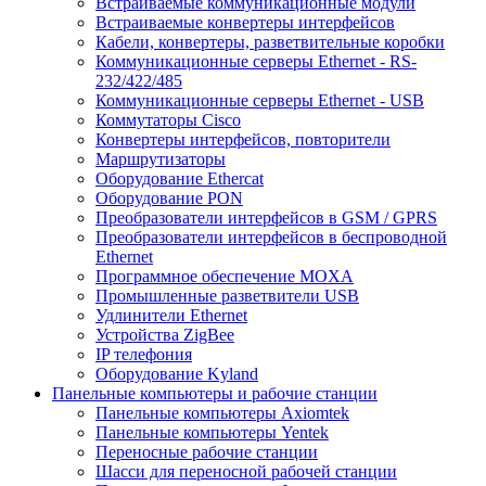
Встраиваемые коммуникационные модули
Встраиваемые конвертеры интерфейсов
Кабели, конвертеры, разветвительные коробки
Коммуникационные серверы Ethernet - RS-
232/422/485
Коммуникационные серверы Ethernet - USB
Коммутаторы Cisco
Конвертеры интерфейсов, повторители
Маршрутизаторы
Оборудование Ethercat
Оборудование PON
Преобразователи интерфейсов в GSM / GPRS
Преобразователи интерфейсов в беспроводной
Ethernet
Программное обеспечение MOXA
Промышленные разветвители USB
Удлинители Ethernet
Устройства ZigBee
IP телефония
Оборудование Kyland
Панельные компьютеры и рабочие станции
Панельные компьютеры Axiomtek
Панельные компьютеры Yentek
Переносные рабочие станции
Шасси для переносной рабочей станции