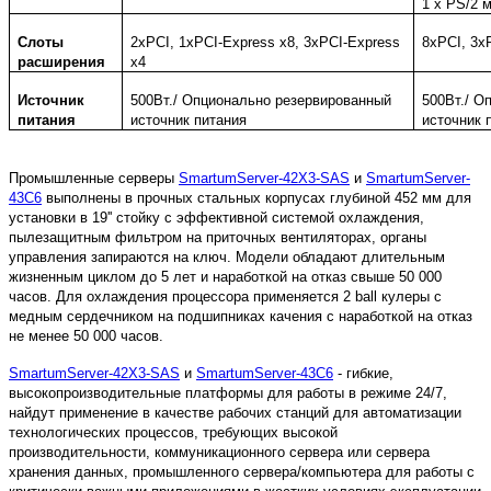
1 x PS/2
Слоты
2xPCI, 1xPCI-Express x8, 3xPCI-Express
8xPCI, 3x
расширения
x4
Источник
500Вт./ Опционально резервированный
500Вт./ О
питания
источник питания
источник 
Промышленные серверы
SmartumServer-42X3-SAS
и
SmartumServer-
43C6
выполнены в прочных стальных корпусах глубиной 452 мм для
установки в 19'' стойку с эффективной системой охлаждения,
пылезащитным фильтром на приточных вентиляторах, органы
управления запираются на ключ. Модели обладают длительным
жизненным циклом до 5 лет и наработкой на отказ свыше 50 000
часов. Для охлаждения процессора применяется 2 ball кулеры с
медным сердечником на подшипниках качения с наработкой на отказ
не менее 50 000 часов.
SmartumServer-42X3-SAS
и
SmartumServer-43C6
-
гибкие,
высокопроизводительные платформы для работы в режиме 24/7,
найдут применение в качестве рабочих станций для автоматизации
технологических процессов, требующих высокой
производительности, коммуникационного сервера или сервера
хранения данных, промышленного сервера/компьютера для работы с