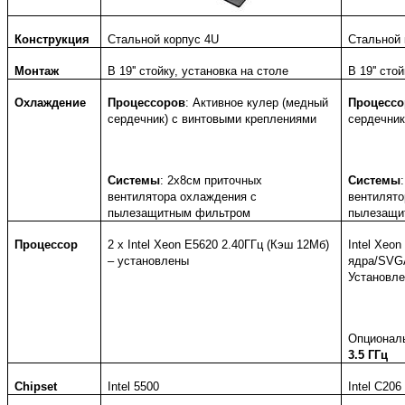
Конструкция
Стальной корпус 4U
Стальной
Монтаж
В 19'' стойку, установка на столе
В 19'' сто
Охлаждение
Процессоров
: Активное кулер (медный
Процессо
сердечник) с винтовыми креплениями
сердечник
Системы
: 2x8см приточных
Системы
вентилятора охлаждения c
вентилято
пылезащитным фильтром
пылезащи
Процессор
2 x Intel Xeon E5620 2.40ГГц (Кэш 12Мб)
Intel Xeon
– установлены
ядра/SVGA
Установл
Опционал
3.5 ГГц
Chipset
Intel 5500
Intel C20