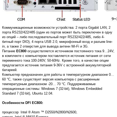
Коммуникационные возможности устройства: 2 порта Gigabit LAN, 2
порта RS232/422/485 (один из портов может быть переключен в одну
из опций – либо последовательный порт RS232/422/485, либо 4-
битный порт DIO), 4 порта USB 2.0, микрофонный вход и разъем line-
in, а также 2 отверстия для вывода антенн Wi-Fi и 3G.
Питание
EC800
осуществляется источником постоянного тока 9…24V,
в комплекте с компьютером поставляется источник питания от сети
переменного тока 100-240V, 50-60Hz. Кроме того, в качестве опции
предлагается источник питания 9-36
V
с встроенной аккумуляторной
батареей.
Компьютер предназначен для работы в температурном диапазоне 0…
60 °C, также существует версия компьютера с расширенным
температурным диапазоном -20… 70 °C. Поддерживаемые
операционные системы: Windows 7 (32-bit), Windows Embedded
Standard 7 (32-bit), Ubuntu 12.04.
Особенности DFI
EC800
:
процессор Intel ® Atom ™ D2550/N2800/N2600,
чипсет Intel ® NM10 Express,