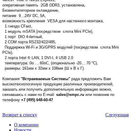
оперативная память 2GB DDR3, установлена,
Безвентиляторное охлаждение,
питание 9…24V DC, 5A,
возможность крепления VESA для настенного монтажа,
1 гнездо CFast,
1 модуль mSATA (посредством слота Mini PCIe),
1 порт DIO 4-битный,
2 COM порта RS232/422/485,
Поддержка Wi-Fi и 3G/GPRS модулей (посредством слота Mini
PCIe),
2 порта Intel ® LAN, 1 DVI-I, 4 USB 2.0
температура: 0о … 60оС, (опционально -20… 70 °C),
размеры: 161мм х 32мм х 108мм (Ш х В х Г).
Компания
"Встраиваемые Системы"
рада предложить Вам
высокотехнологичную продукцию различных производителей,
заказать или получить дополнительную информацию можно,
связавшись с нами по E-mail:
sales@empc.ru
или позвонив по
телефону
+7 (495) 648-60-47
Возврат к списку
Следующая
О компании
Новости