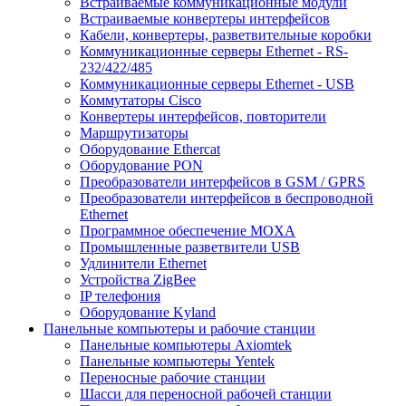
Встраиваемые коммуникационные модули
Встраиваемые конвертеры интерфейсов
Кабели, конвертеры, разветвительные коробки
Коммуникационные серверы Ethernet - RS-
232/422/485
Коммуникационные серверы Ethernet - USB
Коммутаторы Cisco
Конвертеры интерфейсов, повторители
Маршрутизаторы
Оборудование Ethercat
Оборудование PON
Преобразователи интерфейсов в GSM / GPRS
Преобразователи интерфейсов в беспроводной
Ethernet
Программное обеспечение MOXA
Промышленные разветвители USB
Удлинители Ethernet
Устройства ZigBee
IP телефония
Оборудование Kyland
Панельные компьютеры и рабочие станции
Панельные компьютеры Axiomtek
Панельные компьютеры Yentek
Переносные рабочие станции
Шасси для переносной рабочей станции