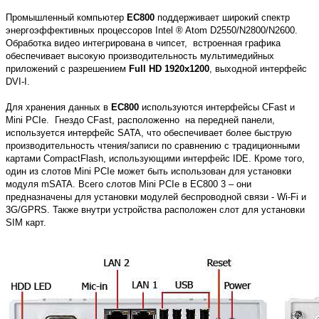
Промышленный компьютер
EC800
поддерживает широкий спектр
энергоэффективных процессоров Intel ® Atom D2550/N2800/N2600.
Обработка видео интегрирована в чипсет, встроенная графика
обеспечивает высокую производительность мультимедийных
приложений с разрешением
Full HD 1920x1200
, выходной интерфейс
DVI-I.
Для хранения данных в
EC800
используются интерфейсы CFast и
Mini PCIe. Гнездо CFast, расположенно на передней панели,
используется интерфейс SATA, что обеспечивает более быструю
производительность чтения/записи по сравнению с традиционными
картами CompactFlash, использующими интерфейс IDE. Кроме того,
один из слотов Mini PCIe может быть использован для установки
модуля mSATA. Всего слотов Mini PCIe в EC800 3 – они
предназначены для установки модулей беспроводной связи - Wi-Fi и
3G/GPRS. Также внутри устройства расположен слот для установки
SIM карт.