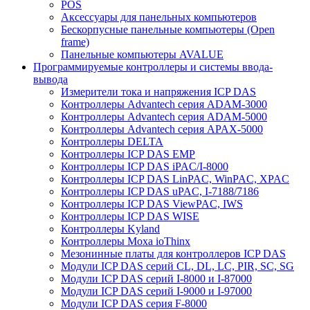
POS
Аксессуары для панельных компьютеров
Бескорпусные панельные компьютеры (Open
frame)
Панельные компьютеры AVALUE
Программируемые контроллеры и системы ввода-
вывода
Измерители тока и напряжения ICP DAS
Контроллеры Advantech серия ADAM-3000
Контроллеры Advantech серия ADAM-5000
Контроллеры Advantech серия APAX-5000
Контроллеры DELTA
Контроллеры ICP DAS EMP
Контроллеры ICP DAS iPAC/I-8000
Контроллеры ICP DAS LinPAC, WinPAC, XPAC
Контроллеры ICP DAS uPAC, I-7188/7186
Контроллеры ICP DAS ViewPAC, IWS
Контроллеры ICP DAS WISE
Контроллеры Kyland
Контроллеры Moxa ioThinx
Мезонинные платы для контроллеров ICP DAS
Модули ICP DAS серий CL, DL, LC, PIR, SC, SG
Модули ICP DAS серий I-8000 и I-87000
Модули ICP DAS серий I-9000 и I-97000
Модули ICP DAS серия F-8000