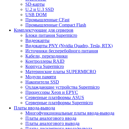
SD-карты
U.2 и U.3 SSD
USB DOM
Промышленные CFast
Промышленные Compact Flash
Комплектующие для серверов
Блоки питания Supermicro
Видеокарты
Видокарты PNY (Nvidia Quadro, Tesla, RTX)
Источники бесперебойного питания
Кабели, переходники
Контроллеры RAID
Корпуса Supermicro
Материнские платы SUPERMICRO
Модули памяти
Накопители SSD
Охлаждающие устройства Supermicro
Процессоры Xeon и EPYC
Серверные платформы ASUS
Серверные платформы Supermicro
Платы ввода-вывода
Многофункциональные платы ввода-вывода
Платы аналогового ввода
Платы аналогового вывода
Платы дискретного ввода/вывода