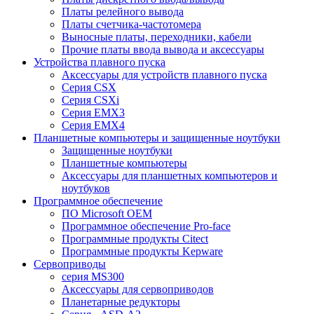
Платы релейного вывода
Платы счетчика-частотомера
Выносные платы, переходники, кабели
Прочие платы ввода вывода и аксессуары
Устройства плавного пуска
Аксессуары для устройств плавного пуска
Серия CSX
Серия CSXi
Серия EMX3
Серия EMX4
Планшетные компьютеры и защищенные ноутбуки
Защищенные ноутбуки
Планшетные компьютеры
Аксессуары для планшетных компьютеров и
ноутбуков
Программное обеспечение
ПО Microsoft OEM
Программное обеспечение Pro-face
Программные продукты Citect
Программные продукты Kepware
Сервоприводы
серия MS300
Аксессуары для сервоприводов
Планетарные редукторы