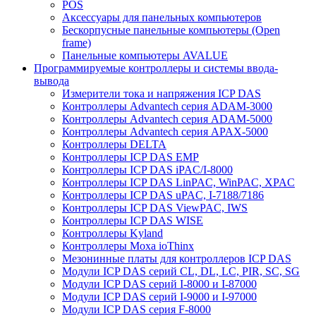
POS
Аксессуары для панельных компьютеров
Бескорпусные панельные компьютеры (Open
frame)
Панельные компьютеры AVALUE
Программируемые контроллеры и системы ввода-
вывода
Измерители тока и напряжения ICP DAS
Контроллеры Advantech серия ADAM-3000
Контроллеры Advantech серия ADAM-5000
Контроллеры Advantech серия APAX-5000
Контроллеры DELTA
Контроллеры ICP DAS EMP
Контроллеры ICP DAS iPAC/I-8000
Контроллеры ICP DAS LinPAC, WinPAC, XPAC
Контроллеры ICP DAS uPAC, I-7188/7186
Контроллеры ICP DAS ViewPAC, IWS
Контроллеры ICP DAS WISE
Контроллеры Kyland
Контроллеры Moxa ioThinx
Мезонинные платы для контроллеров ICP DAS
Модули ICP DAS серий CL, DL, LC, PIR, SC, SG
Модули ICP DAS серий I-8000 и I-87000
Модули ICP DAS серий I-9000 и I-97000
Модули ICP DAS серия F-8000