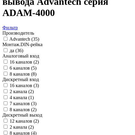
вывода Advantech серия
ADAM-4000
Фильтр
Производитель
Advantech (
35
)
Монтаж.DIN-рейка
да (
36
)
Аналоговый вход
16 каналов (
2
)
6 каналов (
5
)
8 каналов (
8
)
Дискретный вход
16 каналов (
3
)
2 канала (
2
)
4 канала (
1
)
7 каналов (
3
)
8 каналов (
2
)
Дискретный выход
12 каналов (
2
)
2 канала (
2
)
8 каналов (
4
)