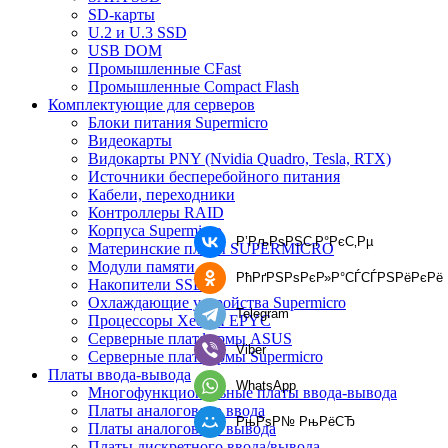
SD-карты
U.2 и U.3 SSD
USB DOM
Промышленные CFast
Промышленные Compact Flash
Комплектующие для серверов
Блоки питания Supermicro
Видеокарты
Видокарты PNY (Nvidia Quadro, Tesla, RTX)
Источники бесперебойного питания
Кабели, переходники
Контроллеры RAID
Корпуса Supermicro
Р’РљРѕРЅС‚Р°РєС‚Рµ
Материнские платы SUPERMICRO
Модули памяти
РћРґРЅРѕРєР»Р°СЃСЃРЅРёРєРё
Накопители SSD
Охлаждающие устройства Supermicro
Telegram
Процессоры Xeon и EPYC
Серверные платформы ASUS
Viber
Серверные платформы Supermicro
Платы ввода-вывода
WhatsApp
Многофункциональные платы ввода-вывода
Платы аналогового ввода
РњРѕР№ РњРёСЂ
Платы аналогового вывода
Платы дискретного ввода/вывода