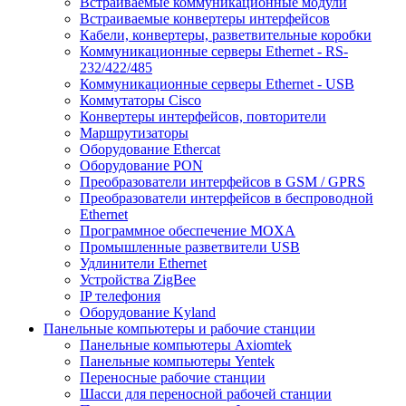
Встраиваемые коммуникационные модули
Встраиваемые конвертеры интерфейсов
Кабели, конвертеры, разветвительные коробки
Коммуникационные серверы Ethernet - RS-
232/422/485
Коммуникационные серверы Ethernet - USB
Коммутаторы Cisco
Конвертеры интерфейсов, повторители
Маршрутизаторы
Оборудование Ethercat
Оборудование PON
Преобразователи интерфейсов в GSM / GPRS
Преобразователи интерфейсов в беспроводной
Ethernet
Программное обеспечение MOXA
Промышленные разветвители USB
Удлинители Ethernet
Устройства ZigBee
IP телефония
Оборудование Kyland
Панельные компьютеры и рабочие станции
Панельные компьютеры Axiomtek
Панельные компьютеры Yentek
Переносные рабочие станции
Шасси для переносной рабочей станции