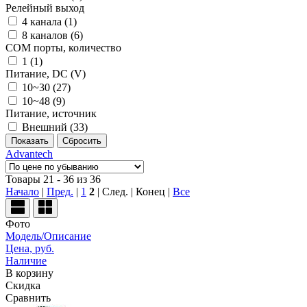
Релейный выход
4 канала (
1
)
8 каналов (
6
)
COM порты, количество
1 (
1
)
Питание, DC (V)
10~30 (
27
)
10~48 (
9
)
Питание, источник
Внешний (
33
)
Advantech
Товары 21 - 36 из 36
Начало
|
Пред.
|
1
2
| След. | Конец
|
Все
Фото
Модель/Описание
Цена, руб.
Наличие
В корзину
Скидка
Сравнить