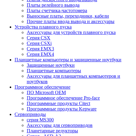
Платы релейного вывода
Платы счетчика-частотомера
Выносные платы, переходники, кабели
Прочие платы ввода вывода и аксессуары
Устройства плавного пуска
Аксессуары для устройств плавного пуска
Серия CSX
Серия CSXi
Серия EMX3
Серия EMX4
Планшетные компьютеры и защищенные ноутбуки
Защищенные ноутбуки
Планшетные компьютеры
Аксессуары для планшетных компьютеров и
ноутбуков
Программное обеспечение
ПО Microsoft OEM
Программное обеспечение Pro-face
Программные продукты Citect
Программные продукты Kepware
Сервоприводы
серия MS300
Аксессуары для сервоприводов
Планетарные редукторы