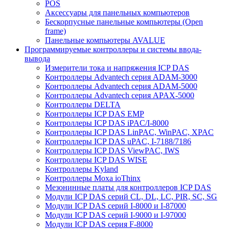
POS
Аксессуары для панельных компьютеров
Бескорпусные панельные компьютеры (Open
frame)
Панельные компьютеры AVALUE
Программируемые контроллеры и системы ввода-
вывода
Измерители тока и напряжения ICP DAS
Контроллеры Advantech серия ADAM-3000
Контроллеры Advantech серия ADAM-5000
Контроллеры Advantech серия APAX-5000
Контроллеры DELTA
Контроллеры ICP DAS EMP
Контроллеры ICP DAS iPAC/I-8000
Контроллеры ICP DAS LinPAC, WinPAC, XPAC
Контроллеры ICP DAS uPAC, I-7188/7186
Контроллеры ICP DAS ViewPAC, IWS
Контроллеры ICP DAS WISE
Контроллеры Kyland
Контроллеры Moxa ioThinx
Мезонинные платы для контроллеров ICP DAS
Модули ICP DAS серий CL, DL, LC, PIR, SC, SG
Модули ICP DAS серий I-8000 и I-87000
Модули ICP DAS серий I-9000 и I-97000
Модули ICP DAS серия F-8000