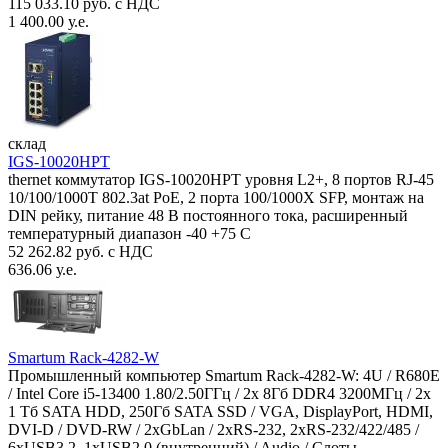
115 033.10 руб. с НДС
1 400.00 у.е.
склад
IGS-10020HPT
thernet коммутатор IGS-10020HPT уровня L2+, 8 портов RJ-45
10/100/1000T 802.3at PoE, 2 порта 100/1000X SFP, монтаж на
DIN рейку, питание 48 В постоянного тока, расширенный
температурный диапазон -40 +75 С
52 262.82 руб. с НДС
636.06 у.е.
Smartum Rack-4282-W
Промышленный компьютер Smartum Rack-4282-W: 4U / R680E
/ Intel Core i5-13400 1.80/2.50ГГц / 2x 8Гб DDR4 3200МГц / 2x
1 Тб SATA HDD, 250Гб SATA SSD / VGA, DisplayPort, HDMI,
DVI-D / DVD-RW / 2xGbLan / 2xRS-232, 2xRS-232/422/485 /
6xUSB3.2, 1xUSB2.0 (внутренний) / Audio / Слоты