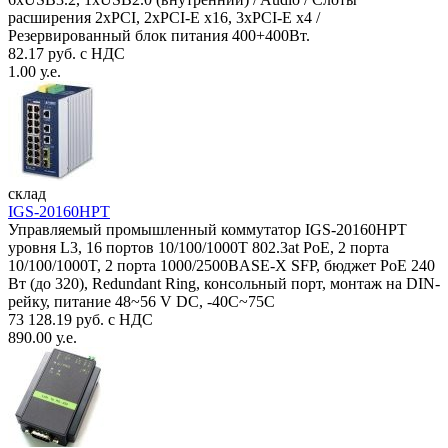
расширения 2xPCI, 2xPCI-E x16, 3xPCI-E x4 /
Резервированный блок питания 400+400Вт.
82.17 руб. с НДС
1.00 у.е.
склад
IGS-20160HPT
Управляемый промышленный коммутатор IGS-20160HPT
уровня L3, 16 портов 10/100/1000T 802.3at PoE, 2 порта
10/100/1000T, 2 порта 1000/2500BASE-X SFP, бюджет PoE 240
Вт (до 320), Redundant Ring, консольный порт, монтаж на DIN-
рейку, питание 48~56 V DC, -40С~75C
73 128.19 руб. с НДС
890.00 у.е.