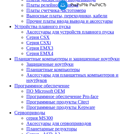
Платы релейного вывода
РњРѕР№ РњРёСЂ
Платы счетчика-частотомера
Выносные платы, переходники, кабели
Прочие платы ввода вывода и аксессуары
Устройства плавного пуска
Аксессуары для устройств плавного пуска
Серия CSX
Серия CSXi
Серия EMX3
Серия EMX4
Планшетные компьютеры и защищенные ноутбуки
Защищенные ноутбуки
Планшетные компьютеры
Аксессуары для планшетных компьютеров и
ноутбуков
Программное обеспечение
ПО Microsoft OEM
Программное обеспечение Pro-face
Программные продукты Citect
Программные продукты Kepware
Сервоприводы
серия MS300
Аксессуары для сервоприводов
Планетарные редукторы