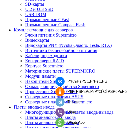
SD-карты
U.2 и U.3 SSD
USB DOM
Промышленные CFast
Промышленные Compact Flash
Комплектующие для серверов
Блоки питания Supermicro
Видеокарты
Видокарты PNY (Nvidia Quadro, Tesla, RTX)
Источники бесперебойного питания
Кабели, переходники
Контроллеры RAID
Корпуса Supermicro
Материнские платы SUPERMICRO
Модули памяти
Накопители SSD
Р’РљРѕРЅС‚Р°РєС‚Рµ
Охлаждающие устройства Supermicro
Процессоры Xeon и EPYC
РћРґРЅРѕРєР»Р°СЃСЃРЅРёРєРё
Серверные платформы ASUS
Серверные платформы Supermicro
Telegram
Платы ввода-вывода
Многофункциональные платы ввода-вывода
Viber
Платы аналогового ввода
Платы аналогового вывода
WhatsApp
Платы дискретного ввода/вывода