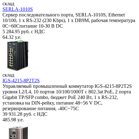
склад
SERLA-1010S
Сервер последовательного порта, SERLA-1010S, Ethernet
10/100, 1 x RS-232 (230 Kbps), 1 x DB9M, рабочая температура
0C~60Спитание 10-30 В DC
5 284.95 руб. с НДС
64.32 у.е.
склад
IGS-4215-8P2T2S
Управляемый промышленный коммутатор IGS-4215-8P2T2S
уровня L2/L4, 10 портов 10/100/1000T с 802.3at PoE, 2 порта
Gigabit TP/SFP combo, бюджет PoE 240 Вт, 1 x RS-232,
установка на DIN-рейку, питание 48~56 V DC,
резервирование питания, -40С~75C
39 931.28 руб. с НДС
485.98 у.е.