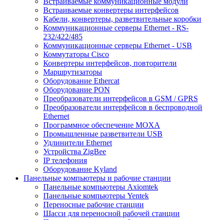
Встраиваемые коммуникационные модули
Встраиваемые конвертеры интерфейсов
Кабели, конвертеры, разветвительные коробки
Коммуникационные серверы Ethernet - RS-
232/422/485
Коммуникационные серверы Ethernet - USB
Коммутаторы Cisco
Конвертеры интерфейсов, повторители
Маршрутизаторы
Оборудование Ethercat
Оборудование PON
Преобразователи интерфейсов в GSM / GPRS
Преобразователи интерфейсов в беспроводной
Ethernet
Программное обеспечение MOXA
Промышленные разветвители USB
Удлинители Ethernet
Устройства ZigBee
IP телефония
Оборудование Kyland
Панельные компьютеры и рабочие станции
Панельные компьютеры Axiomtek
Панельные компьютеры Yentek
Переносные рабочие станции
Шасси для переносной рабочей станции