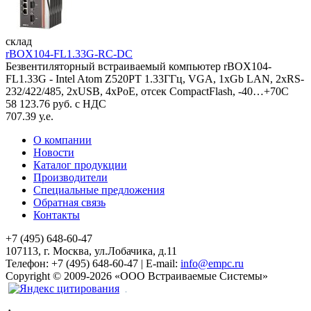
склад
rBOX104-FL1.33G-RC-DC
Безвентиляторный встраиваемый компьютер rBOX104-
FL1.33G - Intel Atom Z520PT 1.33ГГц, VGA, 1xGb LAN, 2xRS-
232/422/485, 2xUSB, 4xPoE, отсек CompactFlash, -40…+70C
58 123.76 руб. с НДС
707.39 у.е.
О компании
Новости
Каталог продукции
Производители
Специальные предложения
Обратная связь
Контакты
+7 (495) 648-60-47
107113, г. Москва, ул.Лобачика, д.11
Телефон:
+7 (495) 648-60-47
|
E-mail:
info@empc.ru
Copyright
©
2009-2026
«ООО Встраиваемые Системы»