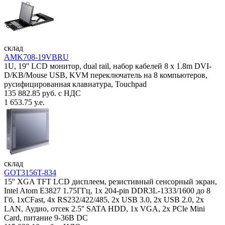
склад
AMK708-19VBRU
1U, 19'' LCD монитор, dual rail, набор кабелей 8 x 1.8m DVI-
D/KB/Mouse USB, KVM переключатель на 8 компьютеров,
русифицированная клавиатура, Touchpad
135 882.85 руб. с НДС
1 653.75 у.е.
склад
GOT3156T-834
15'' XGA TFT LCD дисплеем, резистивный сенсорный экран,
Intel Atom E3827 1.75ГГц, 1x 204-pin DDR3L-1333/1600 до 8
Гб, 1xCFast, 4x RS232/422/485, 2x USB 3.0, 2x USB 2.0, 2x
LAN, Аудио, отсек 2.5'' SATA HDD, 1x VGA, 2x PCle Mini
Card, питание 9-36В DC