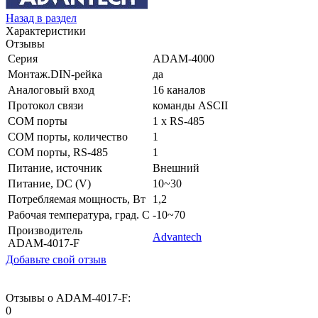
Назад в раздел
Характеристики
Отзывы
Серия
ADAM-4000
Монтаж.DIN-рейка
да
Аналоговый вход
16 каналов
Протокол связи
команды ASCII
COM порты
1 x RS-485
COM порты, количество
1
COM порты, RS-485
1
Питание, источник
Внешний
Питание, DC (V)
10~30
Потребляемая мощность, Вт
1,2
Рабочая температура, град. C
-10~70
Производитель
Advantech
ADAM-4017-F
Добавьте свой отзыв
Отзывы о ADAM-4017-F:
0