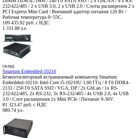
DIMM DDR3L-1600 / 240 Гб SATA SSD / 2 x GbLAN / 4 x RS-
232/422/485 / 2 x USB 3.0, 2 x USB 2.0 / Слоты расширения 2 x
PCI Express Mini Card / Внешний адаптер питания 120 Вт /
Рабочая температура 0~55C.
109 435.92 руб. с НДС
1 331.88 у.е.
склад
Smartum Embedded-10210
Безвентиляторный встраиваемый компьютер Smartum
Embedded-10210: Intel Core i5-10210U 1.60 ГГц / 8 Гб DDR4-
2133 / 250 Гб SATA SSD / VGA, DP / 2х GbLan / 1х RS-
232/422/485, 2x RS-232, 3x RS-232/485 / 4x USB 2.0, 4х USB
3.0 / Слот расширения 1x Mini PCIe / Питание 9-36V.
81 323.47 руб. с НДС
989.74 у.е.