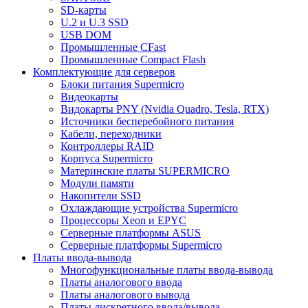
SD-карты
U.2 и U.3 SSD
USB DOM
Промышленные CFast
Промышленные Compact Flash
Комплектующие для серверов
Блоки питания Supermicro
Видеокарты
Видокарты PNY (Nvidia Quadro, Tesla, RTX)
Источники бесперебойного питания
Кабели, переходники
Контроллеры RAID
Корпуса Supermicro
Материнские платы SUPERMICRO
Модули памяти
Накопители SSD
Охлаждающие устройства Supermicro
Процессоры Xeon и EPYC
Серверные платформы ASUS
Серверные платформы Supermicro
Платы ввода-вывода
Многофункциональные платы ввода-вывода
Платы аналогового ввода
Платы аналогового вывода
Платы дискретного ввода/вывода