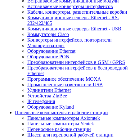
Встраиваемые коммуникационные модули
Встраиваемые конвертеры интерфейсов
Кабели, конвертеры, разветвительные коробки
Коммуникационные серверы Ethernet - RS-
232/422/485
Коммуникационные серверы Ethernet - USB
Коммутаторы Cisco
Конвертеры интерфейсов, повторители
Маршрутизаторы
Оборудование Ethercat
Оборудование PON
Преобразователи интерфейсов в GSM / GPRS
Преобразователи интерфейсов в беспроводной
Ethernet
Программное обеспечение MOXA
Промышленные разветвители USB
Удлинители Ethernet
Устройства ZigBee
IP телефония
Оборудование Kyland
Панельные компьютеры и рабочие станции
Панельные компьютеры Axiomtek
Панельные компьютеры Yentek
Переносные рабочие станции
Шасси для переносной рабочей станции