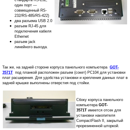
один порт —
совмещенный RS-
232/RS-485/RS-422)
два разъема USB 2.0
разъем RJ-45 для
подключения кабеля
Ethernet
разъем jack
линейного выхода.
Так же, на задней стороне корпуса панельного компьютера
GOT-
3571T
под планкой расположен разъем (сокет) PC104 для установки
плат расширения. Для удобства установки и крепления данных плат в
задней крышке выполнены отверстия под стойки.
Сбоку корпуса панельного
компьютера
GOT-
3571T
имеется отсек для
установки накопителя
CompactFlash II, закрытый
прорезиненной шторкой.