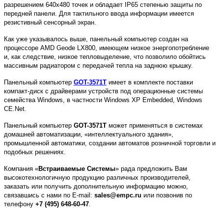
разрешением 640х480 точек и обладает IP65 степенью защиты по
передней панели. Для тактильного ввода информации имеется
резистивный сенсорный экран.
Как уже указывалось выше, панельный компьютер создан на
процессоре AMD Geode LX800, имеющем низкое энергопотребление
и, как следствие, низкое тепловыделение, что позволило обойтись
массивным радиатором с передачей тепла на заднюю крышку.
Панельный компьютер
GOT-3571T
имеет в комплекте поставки
компакт-диск с драйверами устройств под операционные системы
семейства Windows, в частности Windows XP Embedded, Windows
CE.Net.
Панельный компьютер
GOT-3571T
может применяться в системах
домашней автоматизации, «интеллектуального здания»,
промышленной автоматики, создании автоматов розничной торговли и
подобных решениях.
Компания «
Встраиваемые Системы
» рада предложить Вам
высокотехнологичную продукцию различных производителей,
заказать или получить дополнительную информацию можно,
связавшись с нами по E-mail:
sales@empc.ru
или позвонив по
телефону
+7 (495) 648-60-47
.