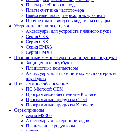
Платы релейного вывода
Платы счетчика-частотомера
Выносные платы, переходники, кабели
Прочие платы ввода вывода и аксессуары
Устройства плавного пуска
Аксессуары для устройств плавного пуска
Серия CSX
Серия CSXi
Серия EMX3
Серия EMX4
Планшетные компьютеры и защищенные ноутбуки
Защищенные ноутбуки
Планшетные компьютеры
Аксессуары для планшетных компьютеров и
ноутбуков
Программное обеспечение
ПО Microsoft OEM
Программное обеспечение Pro-face
Программные продукты Citect
Программные продукты Kepware
Сервоприводы
серия MS300
Аксессуары для сервоприводов
Планетарные редукторы