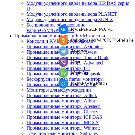
Модули удаленного ввода-вывода ICP DAS серия
U
Модули удаленного ввода-вывода PLANET
Модули удаленного ввода-вывода SUNIX
Беспроводное оборудование
Р’РљРѕРЅС‚Р°РєС‚Рµ
Радио/GSM/GPRS/GPS
Промышленные мониторы и KVM консоли
РћРґРЅРѕРєР»Р°СЃСЃРЅРёРєРё
Консоли и KVM переключатели
Промышленные мониторы Axiomtek
Telegram
Промышленные мониторы Jawest
Промышленные мониторы Touch Think
Viber
Промышленные мониторы Advantech
Промышленные мониторы IEI
WhatsApp
Промышленные мониторы Nagasaki
Бескорпусные (open frame) мониторы
РњРѕР№ РњРёСЂ
Промышленные мониторы Aaeon
Мониторы для медучреждений
Промышленные мониторы Adlink
Промышленные мониторы Arbor
Промышленные мониторы Arestech
Промышленные мониторы Cincoze
Промышленные мониторы ICP DAS
Промышленные мониторы MOXA
Промышленные мониторы Winmate
Транспортные мониторы Sintrones