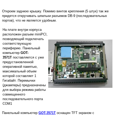
Откроем заднюю крышку. Помимо винтов крепления (5 штук) так же
придется откручивать шпильки разъемов DB-9 (последовательных
портов), что не является удобным.
На плате внутри корпуса
расположен разъем miniPCI,
позводяющий подключать
соответствующую
периферию. Панельный
компьютер
GOT-
3571T
поставляется с уже
предустановленной
оперативной памятью,
максимальный объем
которой составляет 1
Гигабайт. Перемычки
(джамперы) предназначены
для выбора режима работы
совмещенного
последовательного порта
COM1
Панельный компьютер
GOT-3571T
оснащен TFT экраном с