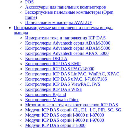
POS
Аксессуары для панельных компьютеров
Бескорпусные панельные компьютеры (Open
frame)
Панельные компьютеры AVALUE
Программируемые контроллеры и системы ввода-
вывода
Измерители тока и напряжения ICP DAS
Контроллеры Advantech серия ADAM-3000
Контроллеры Advantech серия ADAM-5000
Контроллеры Advantech серия APAX-5000
Контроллеры DELTA
Контроллеры ICP DAS EMP
Контроллеры ICP DAS iPAC/I-8000
Контроллеры ICP DAS LinPAC, WinPAC, XPAC
Контроллеры ICP DAS uPAC, I-7188/7186
Контроллеры ICP DAS ViewPAC, IWS
Контроллеры ICP DAS WISE
Контроллеры Kyland
Контроллеры Moxa ioThinx
Мезонинные платы для контроллеров ICP DAS
Модули ICP DAS серий CL, DL, LC, PIR, SC, SG
Модули ICP DAS серий I-8000 и I-87000
Модули ICP DAS серий I-9000 и I-97000
Модули ICP DAS серия F-8000