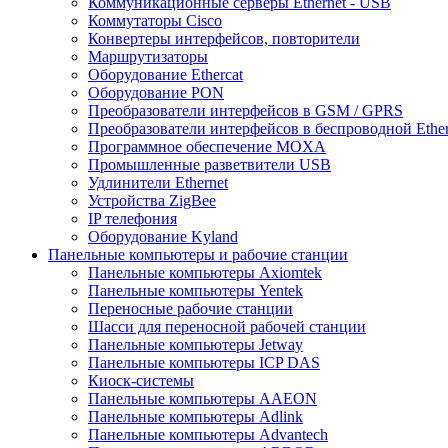
Коммуникационные серверы Ethernet - USB
Коммутаторы Cisco
Конвертеры интерфейсов, повторители
Маршрутизаторы
Оборудование Ethercat
Оборудование PON
Преобразователи интерфейсов в GSM / GPRS
Преобразователи интерфейсов в беспроводной Ether
Программное обеспечение MOXA
Промышленные разветвители USB
Удлинители Ethernet
Устройства ZigBee
IP телефония
Оборудование Kyland
Панельные компьютеры и рабочие станции
Панельные компьютеры Axiomtek
Панельные компьютеры Yentek
Переносные рабочие станции
Шасси для переносной рабочей станции
Панельные компьютеры Jetway
Панельные компьютеры ICP DAS
Киоск-системы
Панельные компьютеры AAEON
Панельные компьютеры Adlink
Панельные компьютеры Advantech