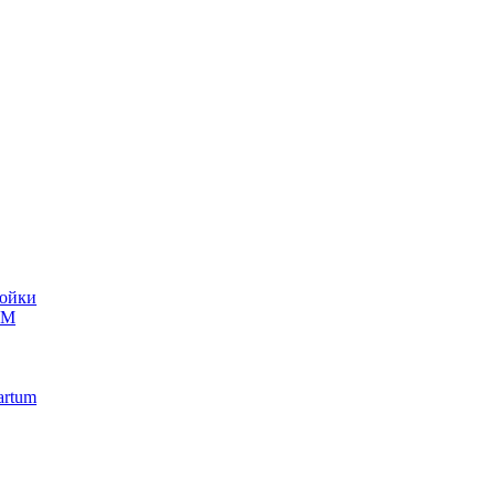
ойки
UM
artum