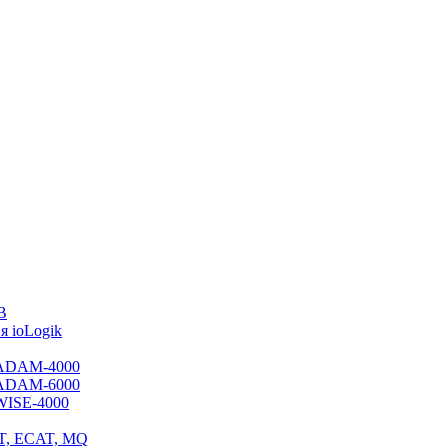
B
 ioLogik
я ADAM-4000
я ADAM-6000
 WISE-4000
ET, ECAT, MQ