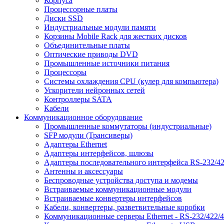
Корпуса
Процессорные платы
Диски SSD
Индустриальные модули памяти
Корзины Mobile Rack для жестких дисков
Объединительные платы
Оптические приводы DVD
Промышленные источники питания
Процессоры
Системы охлаждения CPU (кулер для компьютера)
Ускорители нейронных сетей
Контроллеры SATA
Кабели
Коммуникационное оборудование
Промышленные коммутаторы (индустриальные)
SFP модули (Трансиверы)
Адаптеры Ethernet
Адаптеры интерфейсов, шлюзы
Адаптеры последовательного интерфейса RS-232/42
Антенны и аксессуары
Беспроводные устройства доступа и модемы
Встраиваемые коммуникационные модули
Встраиваемые конвертеры интерфейсов
Кабели, конвертеры, разветвительные коробки
Коммуникационные серверы Ethernet - RS-232/422/