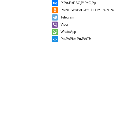
Р’РљРѕРЅС‚Р°РєС‚Рµ
РћРґРЅРѕРєР»Р°СЃСЃРЅРёРєРё
Telegram
Viber
WhatsApp
РњРѕР№ РњРёСЂ