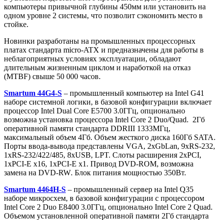
компьютеры привычной глубины 450мм или установить на
одном уровне 2 системы, что позволит сэкономить место в
стойке.
Новинки разработаны на промышленных процессорных
платах стандарта
micro
-
ATX
и предназначены для работы в
неблагоприятных условиях эксплуатации, обладают
длительным жизненным циклом и наработкой на отказ
(
MTBF
) свыше 50 000 часов.
Smartum 44G4-S
– промышленный компьютер на
Intel
G41
наборе системной логики, в базовой конфигурации включает
процессор Intel Dual Core E5700 3.0ГГц, опционально
возможна установка процессора
Intel
Core
2
Duo
/
Quad
.
2Гб
оперативной памяти стандарта DDRIII 1333МГц,
максимальный объем 4Гб. Объем жесткого диска 160Гб SATA.
Порты ввода-вывода представлены VGA, 2xGbLan, 9xRS-232,
1xRS-232/422/485, 8xUSB, LPT. Слоты расширения 2xPCI,
1xPCI-E x16, 1xPCI-E x1. Привод
DVD
-
ROM
, возможна
замена на
DVD
-
RW
. Блок питания мощностью 350Вт.
Smartum 4464H-S
– промышленный сервер на
Intel
Q
35
наборе микросхем, в базовой конфигурации с процессором
Intel
Core
2
Duo
E
8400 3.0ГГц, опционально
Intel
Core
2
Quad
.
Объемом установленной оперативной памяти 2Гб стандарта