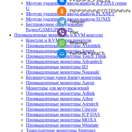
Р’РљРѕРЅС‚Р°РєС‚Рµ
Модули удаленного ввода-вывода ICP DAS серия
U
РћРґРЅРѕРєР»Р°СЃСЃРЅРёРєРё
Модули удаленного ввода-вывода PLANET
Модули удаленного ввода-вывода SUNIX
Telegram
Беспроводное оборудование
Радио/GSM/GPRS/GPS
Viber
Промышленные мониторы и KVM консоли
Консоли и KVM переключатели
WhatsApp
Промышленные мониторы Axiomtek
Промышленные мониторы Jawest
РњРѕР№ РњРёСЂ
Промышленные мониторы Touch Think
Промышленные мониторы Advantech
Промышленные мониторы IEI
Промышленные мониторы Nagasaki
Бескорпусные (open frame) мониторы
Промышленные мониторы Aaeon
Мониторы для медучреждений
Промышленные мониторы Adlink
Промышленные мониторы Arbor
Промышленные мониторы Arestech
Промышленные мониторы Cincoze
Промышленные мониторы ICP DAS
Промышленные мониторы MOXA
Промышленные мониторы Winmate
Транспортные мониторы Sintrones