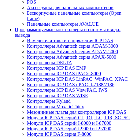
POS
Аксессуары для панельных компьютеров
Бескорпусные панельные компьютеры (Open
frame)
Панельные компьютеры AVALUE
Программируемые контроллеры и системы ввода-
вывода
Измерители тока и напряжения ICP DAS
Контроллеры Advantech серия ADAM-3000
Контроллеры Advantech серия ADAM-5000
Контроллеры Advantech серия APAX-5000
Контроллеры DELTA
Контроллеры ICP DAS EMP
Контроллеры ICP DAS iPAC/I-8000
Контроллеры ICP DAS LinPAC, WinPAC, XPAC
Контроллеры ICP DAS uPAC, I-7188/7186
Контроллеры ICP DAS ViewPAC, IWS
Контроллеры ICP DAS WISE
Контроллеры Kyland
Контроллеры Moxa ioThinx
Мезонинные платы для контроллеров ICP DAS
Модули ICP DAS серий CL, DL, LC, PIR, SC, SG
Модули ICP DAS серий I-8000 и I-87000
Модули ICP DAS серий I-9000 и I-97000
Модули ICP DAS серия F-8000