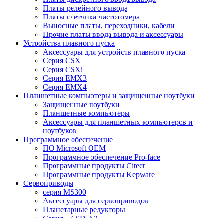
Платы релейного вывода
Платы счетчика-частотомера
Выносные платы, переходники, кабели
Прочие платы ввода вывода и аксессуары
Устройства плавного пуска
Аксессуары для устройств плавного пуска
Серия CSX
Серия CSXi
Серия EMX3
Серия EMX4
Планшетные компьютеры и защищенные ноутбуки
Защищенные ноутбуки
Планшетные компьютеры
Аксессуары для планшетных компьютеров и
ноутбуков
Программное обеспечение
ПО Microsoft OEM
Программное обеспечение Pro-face
Программные продукты Citect
Программные продукты Kepware
Сервоприводы
серия MS300
Аксессуары для сервоприводов
Планетарные редукторы