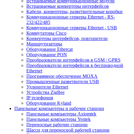
Встраиваемые коммуникационные модули
Встраиваемые конвертеры интерфейсов
Кабели, конвертеры, разветвительные коробки
Коммуникационные серверы Ethernet - RS-
232/422/485
Коммуникационные серверы Ethernet - USB
Коммутаторы Cisco
Конвертеры интерфейсов, повторители
Маршрутизаторы
Оборудование Ethercat
Оборудование PON
Преобразователи интерфейсов в GSM / GPRS
Преобразователи интерфейсов в беспроводной
Ethernet
Программное обеспечение MOXA
Промышленные разветвители USB
Удлинители Ethernet
Устройства ZigBee
IP телефония
Оборудование Kyland
Панельные компьютеры и рабочие станции
Панельные компьютеры Axiomtek
Панельные компьютеры Yentek
Переносные рабочие станции
Шасси для переносной рабочей станции