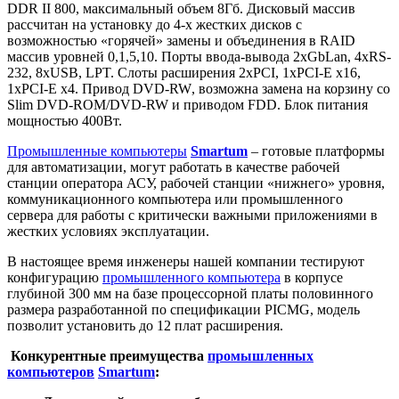
DDR
II
800, максимальный объем 8Гб. Дисковый массив
рассчитан на установку до 4-х жестких дисков с
возможностью «горячей» замены и объединения в
RAID
массив уровней 0,1,5,10. Порты ввода-вывода 2xGbLan, 4xRS-
232, 8xUSB, LPT. Слоты расширения 2xPCI, 1xPCI-E x16,
1xPCI-E x4. Привод
DVD
-
RW
, возможна замена на корзину со
Slim
DVD
-
ROM
/
DVD
-
RW
и приводом
FDD
. Блок питания
мощностью 400Вт.
Промышленные компьютеры
Smartum
– готовые платформы
для автоматизации, могут работать в качестве рабочей
станции оператора АСУ, рабочей станции «нижнего» уровня,
коммуникационного компьютера или промышленного
сервера для работы с критически важными приложениями в
жестких условиях эксплуатации.
В настоящее время инженеры нашей компании тестируют
конфигурацию
промышленного компьютера
в корпусе
глубиной 300 мм на базе процессорной платы половинного
размера разработанной по спецификации
PICMG
, модель
позволит установить до 12 плат расширения.
Конкурентные преимущества
промышленных
компьютеров
Smartum
: