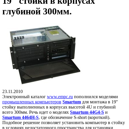
19'' стойки в корпусах
глубиной 300мм.
23.11.2010
Электронный каталог
www
.
empc
.
ru
пополнился моделями
промышленных компьютеров
Smartum
для монтажа в 19''
стойку выполненных в корпусах высотой 4
U
и глубиной
всего 300мм. Речь идет о моделях
Smartum 44G4-S
и
Smartum 4464H-S
, где обозначение
S
-
short
(короткий).
Подобное решение позволяет установить компьютер в стойку
в условиях недостаточного пространства для установки