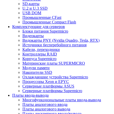
SD-карты
U.2 и U.3 SSD
USB DOM
Промышленные CFast
Промышленные Compact Flash
Комплектующие для серверов
Блоки питания Supermicro
Видеокарты
Видокарты PNY (Nvidia Quadro, Tesla, RTX)
Источники бесперебойного питания
Кабели, переходники
Контроллеры RAID
Корпуса Supermicro
Материнские платы SUPERMICRO
Модули памяти
Накопители SSD
Охлаждающие устройства Supermicro
Процессоры Xeon и EPYC
Серверные платформы ASUS
Серверные платформы Supermicro
Платы ввода-вывода
Многофункциональные платы ввода-вывода
Платы аналогового ввода
Платы аналогового вывода
Платы дискретного ввода/вывода