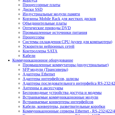
Корпуса
Процессорные платы
Диски SSD
Индустриальные модули памяти
Корзины Mobile Rack для жестких дисков
Объединительные платы
Оптические приводы DVD
Промышленные источники питания
Процессоры
Системы охлаждения CPU (кулер для компьютера)
Ускорители нейронных сетей
Контроллеры SATA
Кабели
Коммуникационное оборудование
Промышленные коммутаторы (индустриальные)
SFP модули (Трансиверы)
Адаптеры Ethernet
Адаптеры интерфейсов, шлюзы
Адаптеры последовательного интерфейса RS-232/42
Антенны и аксессуары
Беспроводные устройства доступа и модемы
Встраиваемые коммуникационные модули
Встраиваемые конвертеры интерфейсов
Кабели, конвертеры, разветвительные коробки
Коммуникационные серверы Ethernet - RS-232/422/