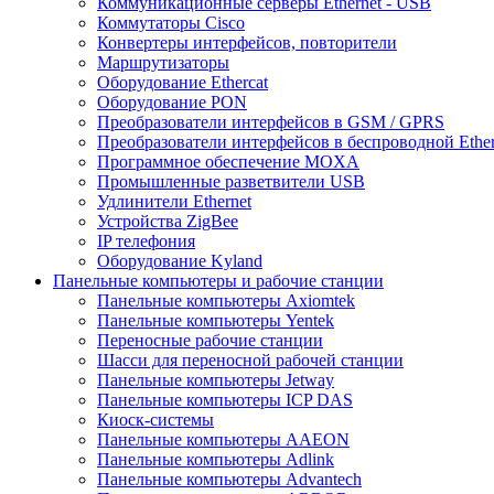
Коммуникационные серверы Ethernet - USB
Коммутаторы Cisco
Конвертеры интерфейсов, повторители
Маршрутизаторы
Оборудование Ethercat
Оборудование PON
Преобразователи интерфейсов в GSM / GPRS
Преобразователи интерфейсов в беспроводной Ether
Программное обеспечение MOXA
Промышленные разветвители USB
Удлинители Ethernet
Устройства ZigBee
IP телефония
Оборудование Kyland
Панельные компьютеры и рабочие станции
Панельные компьютеры Axiomtek
Панельные компьютеры Yentek
Переносные рабочие станции
Шасси для переносной рабочей станции
Панельные компьютеры Jetway
Панельные компьютеры ICP DAS
Киоск-системы
Панельные компьютеры AAEON
Панельные компьютеры Adlink
Панельные компьютеры Advantech