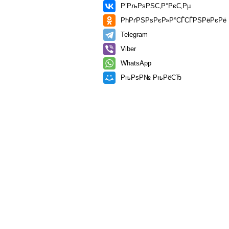
Р’РљРѕРЅС‚Р°РєС‚Рµ
РћРґРЅРѕРєР»Р°СЃСЃРЅРёРєРё
Telegram
Viber
WhatsApp
РњРѕР№ РњРёСЂ