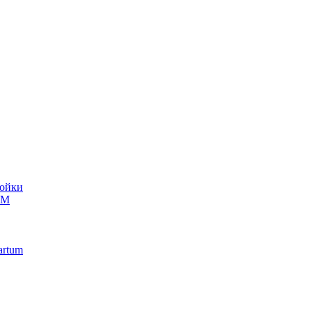
ойки
UM
artum