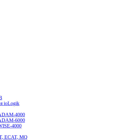
B
 ioLogik
я ADAM-4000
я ADAM-6000
 WISE-4000
ET, ECAT, MQ