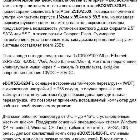
Компания
Axiomtek
анонсировала безвентиляторный малогабаритный
компьютер с питанием от сети постоянного тока
eBOX531-820-FL
с
процессорами семейства
Intel
Atom
Z
510/
Z
530
.
Новинка выполнена в
ультра компактном корпусе
132мм
x 95.4мм x 59.5 мм
, но обладает
широким функционалом,
несмотря на столь скромные размеры,
предусмотрена возможность установки жесткого диска формата 2.5”
SATA
или
SSD
, а также разъем
Compact
Flash
.
Суммарное
потребление с установленным жестким диском при полной загрузке
системы составляет всего 25Вт.
Порты ввода-вывода представлены: 1
x
10/100/1000
Mbps
Ethernet
,
2
xRS
-232, 4
xUSB
,
VGA
,
Audio
(
Line
-
out
/
Mic
-
in
),
PS
/2 для подключения
клавиатуры и мыши через Y – кабель (в комплекте), входное
напряжение питания 10VDC ~ 30VDC.
eBOX531-820-FL
оснащен встроенным таймером перезагрузки (
WDT
)
с диапазоном настройки 1 ~ 255 секунд, в случае превышения
таймаута по ответу системы будет произведена принудительная
перезагрузка, что позволяет применять встраиваемый компьютер для
работы в необслуживаемом режиме.
Диапазон рабочих температур от 0°C ~ до +45°C с установленным
жестким диском. Поддержка основных операционных систем
Windows
XP
Embedded
, Win
dows
CE, Linux, гибкость монтажа –
VESA
,
DIN
–
рельс, делают компактный компьютер
eBOX531-820-FL
отличным
решением для самых разных задач и применений. В частности в