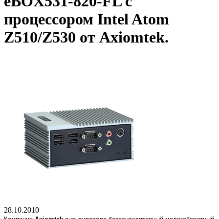
eBOX531-820-FL с
процессором Intel Atom
Z510/Z530 от Axiomtek.
28.10.2010