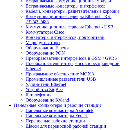
Встраиваемые коммуникационные модули
Встраиваемые конвертеры интерфейсов
Кабели, конвертеры, разветвительные коробки
Коммуникационные серверы Ethernet - RS-
232/422/485
Коммуникационные серверы Ethernet - USB
Коммутаторы Cisco
Конвертеры интерфейсов, повторители
Маршрутизаторы
Оборудование Ethercat
Оборудование PON
Преобразователи интерфейсов в GSM / GPRS
Преобразователи интерфейсов в беспроводной
Ethernet
Программное обеспечение MOXA
Промышленные разветвители USB
Удлинители Ethernet
Устройства ZigBee
IP телефония
Оборудование Kyland
Панельные компьютеры и рабочие станции
Панельные компьютеры Axiomtek
Панельные компьютеры Yentek
Переносные рабочие станции
Шасси для переносной рабочей станции