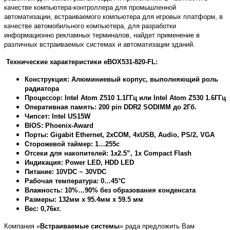
качестве компьютера-контроллера для промышленной
автоматизации, встраиваемого компьютера для игровых платформ, в
качестве автомобильного компьютера, для разработки
информационно рекламных терминалов, найдет применение в
различных встраиваемых системах и автоматизации зданий.
Технические характеристики eBOX531-820-FL:
Конструкция: Алюминиевый корпус, выполняющий роль
радиат
Процессор
: Intel Atom Z510 1.1
ГГц
или
Intel Atom Z530 1.6
ГГц
Оперативная память: 200
pin
DDR
2
SODIMM
до 2Гб.
Чипсет:
Intel US15W
BIOS
:
Phoenix-Award
Порты
: Gigabit Ethernet, 2xCOM, 4xUSB, Audio, PS/2, VGA
Сторожевой таймер: 1…255с
Отсеки для накопителей: 1х2.5”, 1х
Compact Flash
Индикация:
Power
LED
,
HDD
LED
Питание: 10VDC ~ 30VDC
Рабочая температура: 0…45°С
Влажность: 10%…90% без образования конденсата
Размеры: 132мм x 95.4мм x 59.5 мм
Вес: 0,
76
кг.
Компания «
Встраиваемые системы
» рада предложить Вам