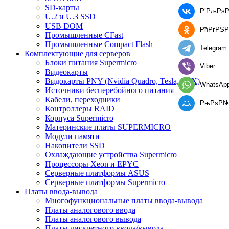
SD-карты
Р’РљРѕР
U.2 и U.3 SSD
USB DOM
РћРґРЅР
Промышленные CFast
Промышленные Compact Flash
Telegram
Комплектующие для серверов
Блоки питания Supermicro
Viber
Видеокарты
Видокарты PNY (Nvidia Quadro, Tesla, RTX)
WhatsAp
Источники бесперебойного питания
Кабели, переходники
РњРѕР№
Контроллеры RAID
Корпуса Supermicro
Материнские платы SUPERMICRO
Модули памяти
Накопители SSD
Охлаждающие устройства Supermicro
Процессоры Xeon и EPYC
Серверные платформы ASUS
Серверные платформы Supermicro
Платы ввода-вывода
Многофункциональные платы ввода-вывода
Платы аналогового ввода
Платы аналогового вывода
Платы дискретного ввода/вывода