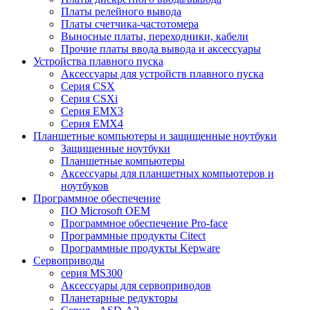
Платы релейного вывода
Платы счетчика-частотомера
Выносные платы, переходники, кабели
Прочие платы ввода вывода и аксессуары
Устройства плавного пуска
Аксессуары для устройств плавного пуска
Серия CSX
Серия CSXi
Серия EMX3
Серия EMX4
Планшетные компьютеры и защищенные ноутбуки
Защищенные ноутбуки
Планшетные компьютеры
Аксессуары для планшетных компьютеров и
ноутбуков
Программное обеспечение
ПО Microsoft OEM
Программное обеспечение Pro-face
Программные продукты Citect
Программные продукты Kepware
Сервоприводы
серия MS300
Аксессуары для сервоприводов
Планетарные редукторы