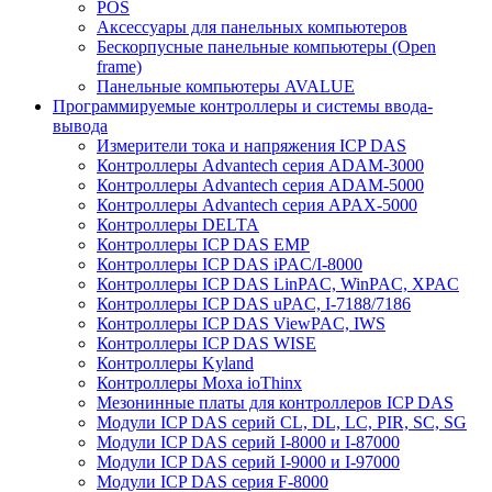
POS
Аксессуары для панельных компьютеров
Бескорпусные панельные компьютеры (Open
frame)
Панельные компьютеры AVALUE
Программируемые контроллеры и системы ввода-
вывода
Измерители тока и напряжения ICP DAS
Контроллеры Advantech серия ADAM-3000
Контроллеры Advantech серия ADAM-5000
Контроллеры Advantech серия APAX-5000
Контроллеры DELTA
Контроллеры ICP DAS EMP
Контроллеры ICP DAS iPAC/I-8000
Контроллеры ICP DAS LinPAC, WinPAC, XPAC
Контроллеры ICP DAS uPAC, I-7188/7186
Контроллеры ICP DAS ViewPAC, IWS
Контроллеры ICP DAS WISE
Контроллеры Kyland
Контроллеры Moxa ioThinx
Мезонинные платы для контроллеров ICP DAS
Модули ICP DAS серий CL, DL, LC, PIR, SC, SG
Модули ICP DAS серий I-8000 и I-87000
Модули ICP DAS серий I-9000 и I-97000
Модули ICP DAS серия F-8000