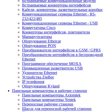
Встраиваемые коммуникационные модули
Встраиваемые конвертеры интерфейсов
Кабели, конвертеры, разветвительные коробки
Коммуникационные серверы Ethernet - RS-
232/422/485
Коммуникационные серверы Ethernet - USB
Коммутаторы Cisco
Конвертеры интерфейсов, повторители
Маршрутизаторы
Оборудование Ethercat
Оборудование PON
Преобразователи интерфейсов в GSM / GPRS
Преобразователи интерфейсов в беспроводной
Ethernet
Программное обеспечение MOXA
Промышленные разветвители USB
Удлинители Ethernet
Устройства ZigBee
IP телефония
Оборудование Kyland
Панельные компьютеры и рабочие станции
Панельные компьютеры Axiomtek
Панельные компьютеры Yentek
Переносные рабочие станции
Шасси для переносной рабочей станции