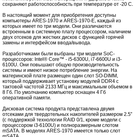
сохраняют работоспособность при температуре от -20 С.
В настоящий момент для приобретения доступны
компьютеры ARES-1970 и ARES-1970-E, каждый из
которых имеет по три модели. Они различаются
встроенным в системную плату процессором, наличием
двух отсеков для жестких дисков с функцией горячей
замены и интерфейсом ввода/вывода.
Разработчиками были выбраны три модели SoC-
процессоров: Intel® Core™ - i5-6300U, i7-6600U и i3-
6100U. Они повышают общую производительность
системы и имеют низкое потребление энергии. На
материнской плате размещен один слот SO-DIMM,
который поддерживает установку модулей DDR4 с
тактовой частотой 2133 МГц и максимальным объемом в
8 Гб. По умолчанию компьютер оснащен 4 Гб
оперативной памяти.
Дисковая система продукта представлена двумя
отсеками для твердотельных накопителей размером 2.5”
(с поддержкой технологии RAID 0/1, кроме модели с
процессором i3-6100U) и полноразмерным слотом
mSATA. В моделях ARES-1970 имеется только слот
mSATA.