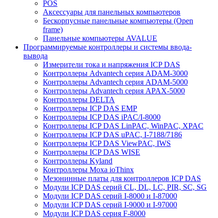
POS
Аксессуары для панельных компьютеров
Бескорпусные панельные компьютеры (Open
frame)
Панельные компьютеры AVALUE
Программируемые контроллеры и системы ввода-
вывода
Измерители тока и напряжения ICP DAS
Контроллеры Advantech серия ADAM-3000
Контроллеры Advantech серия ADAM-5000
Контроллеры Advantech серия APAX-5000
Контроллеры DELTA
Контроллеры ICP DAS EMP
Контроллеры ICP DAS iPAC/I-8000
Контроллеры ICP DAS LinPAC, WinPAC, XPAC
Контроллеры ICP DAS uPAC, I-7188/7186
Контроллеры ICP DAS ViewPAC, IWS
Контроллеры ICP DAS WISE
Контроллеры Kyland
Контроллеры Moxa ioThinx
Мезонинные платы для контроллеров ICP DAS
Модули ICP DAS серий CL, DL, LC, PIR, SC, SG
Модули ICP DAS серий I-8000 и I-87000
Модули ICP DAS серий I-9000 и I-97000
Модули ICP DAS серия F-8000