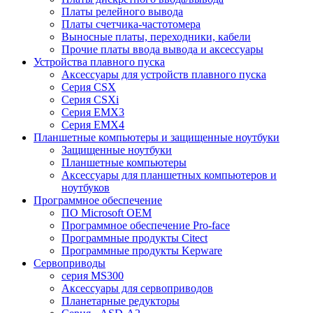
Платы релейного вывода
Платы счетчика-частотомера
Выносные платы, переходники, кабели
Прочие платы ввода вывода и аксессуары
Устройства плавного пуска
Аксессуары для устройств плавного пуска
Серия CSX
Серия CSXi
Серия EMX3
Серия EMX4
Планшетные компьютеры и защищенные ноутбуки
Защищенные ноутбуки
Планшетные компьютеры
Аксессуары для планшетных компьютеров и
ноутбуков
Программное обеспечение
ПО Microsoft OEM
Программное обеспечение Pro-face
Программные продукты Citect
Программные продукты Kepware
Сервоприводы
серия MS300
Аксессуары для сервоприводов
Планетарные редукторы