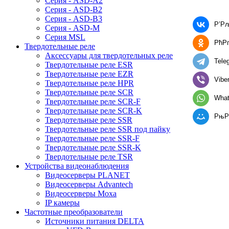
Серия - ASD-A2
Серия - ASD-B2
Серия - ASD-B3
Р’Р
Серия - ASD-M
Серия MSL
РћР
Твердотельные реле
Аксессуары для твердотельных реле
Tele
Твердотельные реле ESR
Твердотельные реле EZR
Vibe
Твердотельные реле HPR
Твердотельные реле SCR
Wha
Твердотельные реле SCR-F
Твердотельные реле SCR-K
РњР
Твердотельные реле SSR
Твердотельные реле SSR под пайку
Твердотельные реле SSR-F
Твердотельные реле SSR-K
Твердотельные реле TSR
Устройства видеонаблюдения
Видеосерверы PLANET
Видеосерверы Advantech
Видеосерверы Moxa
IP камеры
Частотные преобразователи
Источники питания DELTA