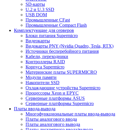
SD-карты
U.2 и U.3 SSD
USB DOM
Промышленные CFast
Промышленные Compact Flash
Комплектующие для серверов
Блоки питания Supermicro
Видеокарты
Видокарты PNY (Nvidia Quadro, Tesla, RTX)
Источники бесперебойного питания
Кабели, переходники
Контроллеры RAID
Корпуса Supermicro
Материнские платы SUPERMICRO
Модули памяти
Накопители SSD
Охлаждающие устройства Supermicro
Процессоры Xeon и EPYC
Серверные платформы ASUS
Серверные платформы Supermicro
Платы ввода-вывода
Многофункциональные платы ввода-вывода
Платы аналогового ввода
Платы аналогового вывода
Платы дискретного ввода/вывода