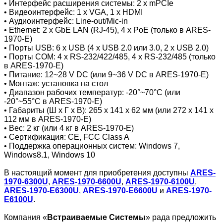
• Интерфейс расширения системы: 2 x mPCIe
• Видеоинтерфейс: 1 x VGA, 1 x HDMI
• Аудиоинтерфейс: Line-out/Mic-in
• Ethernet: 2 х GbE LAN (RJ-45), 4 x PoE (только в ARES-
1970-E)
• Порты USB: 6 х USB (4 x USB 2.0 или 3.0, 2 x USB 2.0)
• Порты COM: 4 х RS-232/422/485, 4 x RS-232/485 (только
в ARES-1970-E)
• Питание: 12~28 V DC (или 9~36 V DC в ARES-1970-E)
• Монтаж: установка на стол
• Диапазон рабочих температур: -20°~70°С (или
-20°~55°С в ARES-1970-E)
• Габариты (Ш х Г х В): 265 x 141 x 62 мм (или 272 x 141 x
112 мм в ARES-1970-E)
• Вес: 2 кг (или 4 кг в ARES-1970-E)
• Сертификация: CE, FCC Class A
• Поддержка операционных систем: Windows 7,
Windows8.1, Windows 10
В настоящий момент для приобретения доступны
ARES-
1970-6300U
,
ARES-1970-6600U
,
ARES-1970-6100U
,
ARES-1970-E6300U
,
ARES-1970-E6600U
и
ARES-1970-
E6100U
.
Компания «
Встраиваемые Cистемы
» рада предложить