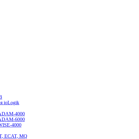
B
 ioLogik
я ADAM-4000
я ADAM-6000
 WISE-4000
ET, ECAT, MQ