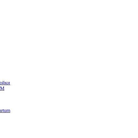
ойки
UM
artum