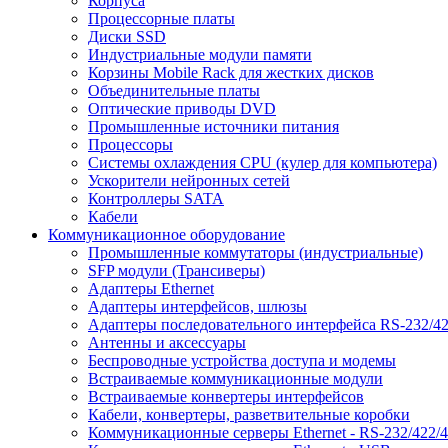
Корпуса
Процессорные платы
Диски SSD
Индустриальные модули памяти
Корзины Mobile Rack для жестких дисков
Объединительные платы
Оптические приводы DVD
Промышленные источники питания
Процессоры
Системы охлаждения CPU (кулер для компьютера)
Ускорители нейронных сетей
Контроллеры SATA
Кабели
Коммуникационное оборудование
Промышленные коммутаторы (индустриальные)
SFP модули (Трансиверы)
Адаптеры Ethernet
Адаптеры интерфейсов, шлюзы
Адаптеры последовательного интерфейса RS-232/42
Антенны и аксессуары
Беспроводные устройства доступа и модемы
Встраиваемые коммуникационные модули
Встраиваемые конвертеры интерфейсов
Кабели, конвертеры, разветвительные коробки
Коммуникационные серверы Ethernet - RS-232/422/