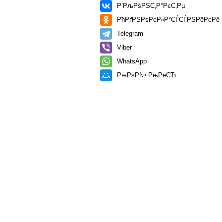
Р’РљРѕРЅС‚Р°РєС‚Рµ
РћРґРЅРѕРєР»Р°СЃСЃРЅРёРєРё
Telegram
Viber
WhatsApp
РњРѕР№ РњРёСЂ