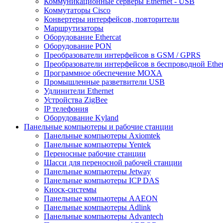
Коммуникационные серверы Ethernet - USB
Коммутаторы Cisco
Конвертеры интерфейсов, повторители
Маршрутизаторы
Оборудование Ethercat
Оборудование PON
Преобразователи интерфейсов в GSM / GPRS
Преобразователи интерфейсов в беспроводной Ether
Программное обеспечение MOXA
Промышленные разветвители USB
Удлинители Ethernet
Устройства ZigBee
IP телефония
Оборудование Kyland
Панельные компьютеры и рабочие станции
Панельные компьютеры Axiomtek
Панельные компьютеры Yentek
Переносные рабочие станции
Шасси для переносной рабочей станции
Панельные компьютеры Jetway
Панельные компьютеры ICP DAS
Киоск-системы
Панельные компьютеры AAEON
Панельные компьютеры Adlink
Панельные компьютеры Advantech