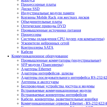
Корпуса
Процессорные платы
Диски SSD
Индустриальные модули памяти
Корзины Mobile Rack для жестких дисков
Объединительные платы
Оптические приводы DVD
Промышленные источники питания
Процессоры
Системы охлаждения CPU (кулер для компьютера)
Ускорители нейронных сетей
Контроллеры SATA
Кабели
Коммуникационное оборудование
Промышленные коммутаторы (индустриальные)
SFP модули (Трансиверы)
Адаптеры Ethernet
Адаптеры интерфейсов, шлюзы
Адаптеры последовательного интерфейса RS-232/42
Антенны и аксессуары
Беспроводные устройства доступа и модемы
Встраиваемые коммуникационные модули
Встраиваемые конвертеры интерфейсов
Кабели, конвертеры, разветвительные коробки
Коммуникационные серверы Ethernet - RS-232/422/