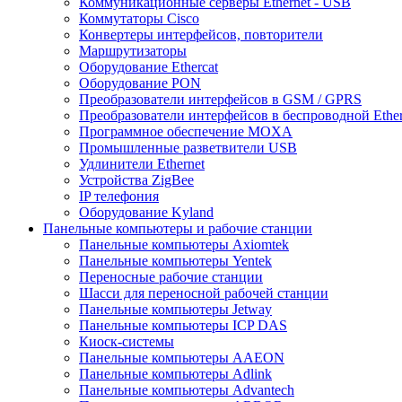
Коммуникационные серверы Ethernet - USB
Коммутаторы Cisco
Конвертеры интерфейсов, повторители
Маршрутизаторы
Оборудование Ethercat
Оборудование PON
Преобразователи интерфейсов в GSM / GPRS
Преобразователи интерфейсов в беспроводной Ether
Программное обеспечение MOXA
Промышленные разветвители USB
Удлинители Ethernet
Устройства ZigBee
IP телефония
Оборудование Kyland
Панельные компьютеры и рабочие станции
Панельные компьютеры Axiomtek
Панельные компьютеры Yentek
Переносные рабочие станции
Шасси для переносной рабочей станции
Панельные компьютеры Jetway
Панельные компьютеры ICP DAS
Киоск-системы
Панельные компьютеры AAEON
Панельные компьютеры Adlink
Панельные компьютеры Advantech