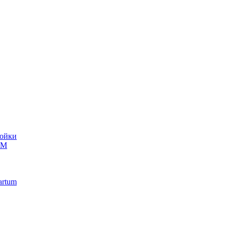
ойки
UM
artum