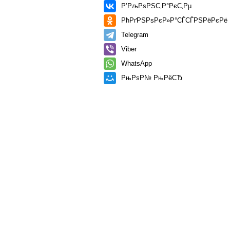
Р’РљРѕРЅС‚Р°РєС‚Рµ
РћРґРЅРѕРєР»Р°СЃСЃРЅРёРєРё
Telegram
Viber
WhatsApp
РњРѕР№ РњРёСЂ