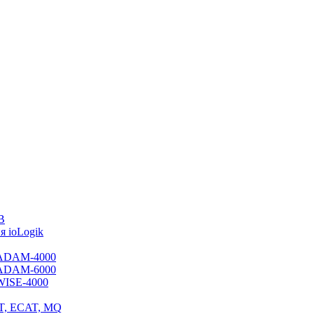
B
 ioLogik
я ADAM-4000
я ADAM-6000
 WISE-4000
ET, ECAT, MQ