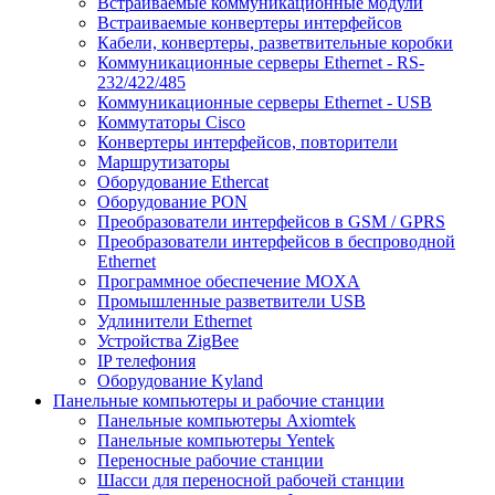
Встраиваемые коммуникационные модули
Встраиваемые конвертеры интерфейсов
Кабели, конвертеры, разветвительные коробки
Коммуникационные серверы Ethernet - RS-
232/422/485
Коммуникационные серверы Ethernet - USB
Коммутаторы Cisco
Конвертеры интерфейсов, повторители
Маршрутизаторы
Оборудование Ethercat
Оборудование PON
Преобразователи интерфейсов в GSM / GPRS
Преобразователи интерфейсов в беспроводной
Ethernet
Программное обеспечение MOXA
Промышленные разветвители USB
Удлинители Ethernet
Устройства ZigBee
IP телефония
Оборудование Kyland
Панельные компьютеры и рабочие станции
Панельные компьютеры Axiomtek
Панельные компьютеры Yentek
Переносные рабочие станции
Шасси для переносной рабочей станции