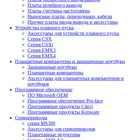
Платы релейного вывода
Платы счетчика-частотомера
Выносные платы, переходники, кабели
Прочие платы ввода вывода и аксессуары
Устройства плавного пуска
Аксессуары для устройств плавного пуска
Серия CSX
Серия CSXi
Серия EMX3
Серия EMX4
Планшетные компьютеры и защищенные ноутбуки
Защищенные ноутбуки
Планшетные компьютеры
Аксессуары для планшетных компьютеров и
ноутбуков
Программное обеспечение
ПО Microsoft OEM
Программное обеспечение Pro-face
Программные продукты Citect
Программные продукты Kepware
Сервоприводы
серия MS300
Аксессуары для сервоприводов
Планетарные редукторы