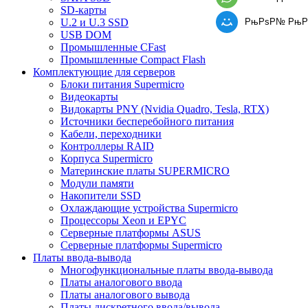
SD-карты
РњРѕР№ РњР
U.2 и U.3 SSD
USB DOM
Промышленные CFast
Промышленные Compact Flash
Комплектующие для серверов
Блоки питания Supermicro
Видеокарты
Видокарты PNY (Nvidia Quadro, Tesla, RTX)
Источники бесперебойного питания
Кабели, переходники
Контроллеры RAID
Корпуса Supermicro
Материнские платы SUPERMICRO
Модули памяти
Накопители SSD
Охлаждающие устройства Supermicro
Процессоры Xeon и EPYC
Серверные платформы ASUS
Серверные платформы Supermicro
Платы ввода-вывода
Многофункциональные платы ввода-вывода
Платы аналогового ввода
Платы аналогового вывода
Платы дискретного ввода/вывода