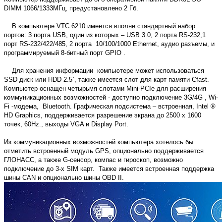
DIMM 1066/1333МГц, предустановлено 2 Гб.
В компьютере VTC 6210 имеется вполне стандартный набор
портов: 3 порта USB, один из которых – USB 3.0, 2 порта RS-232,1
порт RS-232/422/485, 2 порта 10/100/1000 Ethernet, аудио разъемы, и
программируемый 8-битный порт GPIO .
Для хранения информации компьютере может использоваться
SSD диск или HDD 2.5`, также имеется слот для карт памяти Cfast.
Компьютер оснащен четырьмя слотами Mini-PCIe для расширения
коммуникационных возможностей - доступно подключение 3G/4G , Wi-
Fi -модема, Bluetooth. Графическая подсистема – встроенная, Intel ®
HD Graphics, поддерживается разрешение экрана до 2500 x 1600
точек, 60Hz., выходы VGA и Display Port.
Из коммуникационных возможностей компьютера хотелось бы
отметить встроенный модуль GPS, опционально поддерживается
ГЛОНАСС, а также G-сенсор, компас и гироскоп, возможно
подключение до 3-х SIM карт. Также имеется встроенная поддержка
шины CAN и опционально шины OBD II.