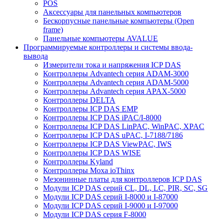
POS
Аксессуары для панельных компьютеров
Бескорпусные панельные компьютеры (Open
frame)
Панельные компьютеры AVALUE
Программируемые контроллеры и системы ввода-
вывода
Измерители тока и напряжения ICP DAS
Контроллеры Advantech серия ADAM-3000
Контроллеры Advantech серия ADAM-5000
Контроллеры Advantech серия APAX-5000
Контроллеры DELTA
Контроллеры ICP DAS EMP
Контроллеры ICP DAS iPAC/I-8000
Контроллеры ICP DAS LinPAC, WinPAC, XPAC
Контроллеры ICP DAS uPAC, I-7188/7186
Контроллеры ICP DAS ViewPAC, IWS
Контроллеры ICP DAS WISE
Контроллеры Kyland
Контроллеры Moxa ioThinx
Мезонинные платы для контроллеров ICP DAS
Модули ICP DAS серий CL, DL, LC, PIR, SC, SG
Модули ICP DAS серий I-8000 и I-87000
Модули ICP DAS серий I-9000 и I-97000
Модули ICP DAS серия F-8000