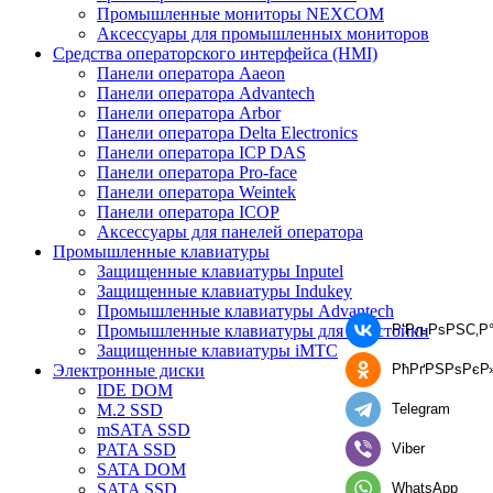
Промышленные мониторы NEXCOM
Аксессуары для промышленных мониторов
Средства операторского интерфейса (HMI)
Панели оператора Aaeon
Панели оператора Advantech
Панели оператора Arbor
Панели оператора Delta Electronics
Панели оператора ICP DAS
Панели оператора Pro-face
Панели оператора Weintek
Панели оператора ICOP
Аксессуары для панелей оператора
Промышленные клавиатуры
Защищенные клавиатуры Inputel
Защищенные клавиатуры Indukey
Промышленные клавиатуры Advantech
Р’РљРѕРЅС‚Р°
Промышленные клавиатуры для 19'' стойки
Защищенные клавиатуры iMTC
РћРґРЅРѕРєР
Электронные диски
IDE DOM
Telegram
M.2 SSD
mSATA SSD
Viber
PATA SSD
SATA DOM
WhatsApp
SATA SSD