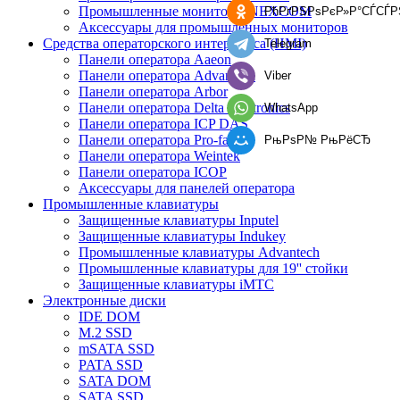
Промышленные мониторы NEXCOM
РћРґРЅРѕРєР»Р°СЃСЃР
Аксессуары для промышленных мониторов
Средства операторского интерфейса (HMI)
Telegram
Панели оператора Aaeon
Панели оператора Advantech
Viber
Панели оператора Arbor
Панели оператора Delta Electronics
WhatsApp
Панели оператора ICP DAS
Панели оператора Pro-face
РњРѕР№ РњРёСЂ
Панели оператора Weintek
Панели оператора ICOP
Аксессуары для панелей оператора
Промышленные клавиатуры
Защищенные клавиатуры Inputel
Защищенные клавиатуры Indukey
Промышленные клавиатуры Advantech
Промышленные клавиатуры для 19'' стойки
Защищенные клавиатуры iMTC
Электронные диски
IDE DOM
M.2 SSD
mSATA SSD
PATA SSD
SATA DOM
SATA SSD