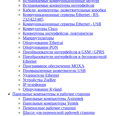
Встраиваемые коммуникационные модули
Встраиваемые конвертеры интерфейсов
Кабели, конвертеры, разветвительные коробки
Коммуникационные серверы Ethernet - RS-
232/422/485
Коммуникационные серверы Ethernet - USB
Коммутаторы Cisco
Конвертеры интерфейсов, повторители
Маршрутизаторы
Оборудование Ethercat
Оборудование PON
Преобразователи интерфейсов в GSM / GPRS
Преобразователи интерфейсов в беспроводной
Ethernet
Программное обеспечение MOXA
Промышленные разветвители USB
Удлинители Ethernet
Устройства ZigBee
IP телефония
Оборудование Kyland
Панельные компьютеры и рабочие станции
Панельные компьютеры Axiomtek
Панельные компьютеры Yentek
Переносные рабочие станции
Шасси для переносной рабочей станции