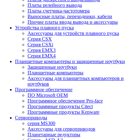
Платы релейного вывода
Платы счетчика-частотомера
Выносные платы, переходники, кабели
Прочие платы ввода вывода и аксессуары
Устройства плавного пуска
Аксессуары для устройств плавного пуска
Серия CSX
Серия CSXi
Серия EMX3
Серия EMX4
Планшетные компьютеры и защищенные ноутбуки
Защищенные ноутбуки
Планшетные компьютеры
Аксессуары для планшетных компьютеров и
ноутбуков
Программное обеспечение
ПО Microsoft OEM
Программное обеспечение Pro-face
Программные продукты Citect
Программные продукты Kepware
Сервоприводы
серия MS300
Аксессуары для сервоприводов
Планетарные редукторы