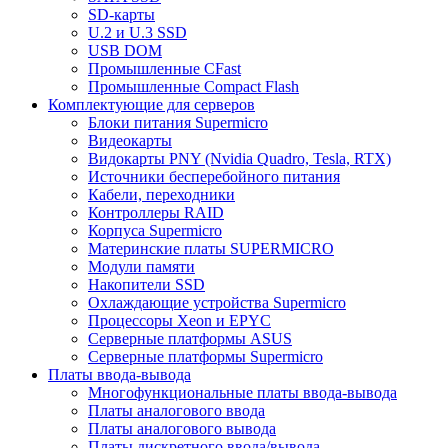
SD-карты
U.2 и U.3 SSD
USB DOM
Промышленные CFast
Промышленные Compact Flash
Комплектующие для серверов
Блоки питания Supermicro
Видеокарты
Видокарты PNY (Nvidia Quadro, Tesla, RTX)
Источники бесперебойного питания
Кабели, переходники
Контроллеры RAID
Корпуса Supermicro
Материнские платы SUPERMICRO
Модули памяти
Накопители SSD
Охлаждающие устройства Supermicro
Процессоры Xeon и EPYC
Серверные платформы ASUS
Серверные платформы Supermicro
Платы ввода-вывода
Многофункциональные платы ввода-вывода
Платы аналогового ввода
Платы аналогового вывода
Платы дискретного ввода/вывода