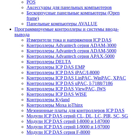
POS
Аксессуары для панельных компьютеров
Бескорпусные панельные компьютеры (Open
frame)
Панельные компьютеры AVALUE
Программируемые контроллеры и системы ввода-
вывода
Измерители тока и напряжения ICP DAS
Контроллеры Advantech серия ADAM-3000
Контроллеры Advantech серия ADAM-5000
Контроллеры Advantech серия APAX-5000
Контроллеры DELTA
Контроллеры ICP DAS EMP
Контроллеры ICP DAS iPAC/I-8000
Контроллеры ICP DAS LinPAC, WinPAC, XPAC
Контроллеры ICP DAS uPAC, I-7188/7186
Контроллеры ICP DAS ViewPAC, IWS
Контроллеры ICP DAS WISE
Контроллеры Kyland
Контроллеры Moxa ioThinx
Мезонинные платы для контроллеров ICP DAS
Модули ICP DAS серий CL, DL, LC, PIR, SC, SG
Модули ICP DAS серий I-8000 и I-87000
Модули ICP DAS серий I-9000 и I-97000
Модули ICP DAS серия F-8000