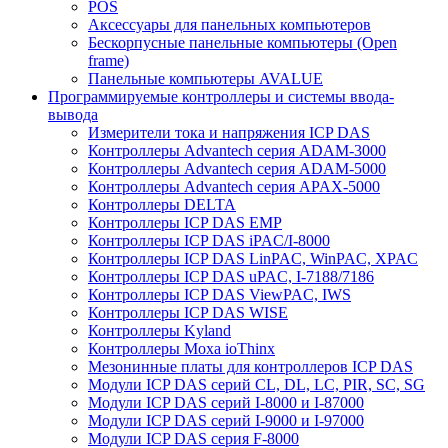
POS
Аксессуары для панельных компьютеров
Бескорпусные панельные компьютеры (Open
frame)
Панельные компьютеры AVALUE
Программируемые контроллеры и системы ввода-
вывода
Измерители тока и напряжения ICP DAS
Контроллеры Advantech серия ADAM-3000
Контроллеры Advantech серия ADAM-5000
Контроллеры Advantech серия APAX-5000
Контроллеры DELTA
Контроллеры ICP DAS EMP
Контроллеры ICP DAS iPAC/I-8000
Контроллеры ICP DAS LinPAC, WinPAC, XPAC
Контроллеры ICP DAS uPAC, I-7188/7186
Контроллеры ICP DAS ViewPAC, IWS
Контроллеры ICP DAS WISE
Контроллеры Kyland
Контроллеры Moxa ioThinx
Мезонинные платы для контроллеров ICP DAS
Модули ICP DAS серий CL, DL, LC, PIR, SC, SG
Модули ICP DAS серий I-8000 и I-87000
Модули ICP DAS серий I-9000 и I-97000
Модули ICP DAS серия F-8000