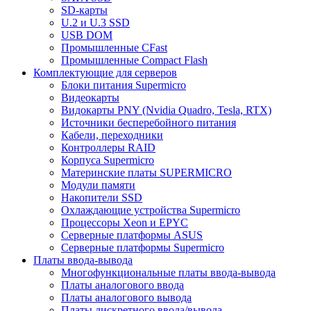
SD-карты
U.2 и U.3 SSD
USB DOM
Промышленные CFast
Промышленные Compact Flash
Комплектующие для серверов
Блоки питания Supermicro
Видеокарты
Видокарты PNY (Nvidia Quadro, Tesla, RTX)
Источники бесперебойного питания
Кабели, переходники
Контроллеры RAID
Корпуса Supermicro
Материнские платы SUPERMICRO
Модули памяти
Накопители SSD
Охлаждающие устройства Supermicro
Процессоры Xeon и EPYC
Серверные платформы ASUS
Серверные платформы Supermicro
Платы ввода-вывода
Многофункциональные платы ввода-вывода
Платы аналогового ввода
Платы аналогового вывода
Платы дискретного ввода/вывода