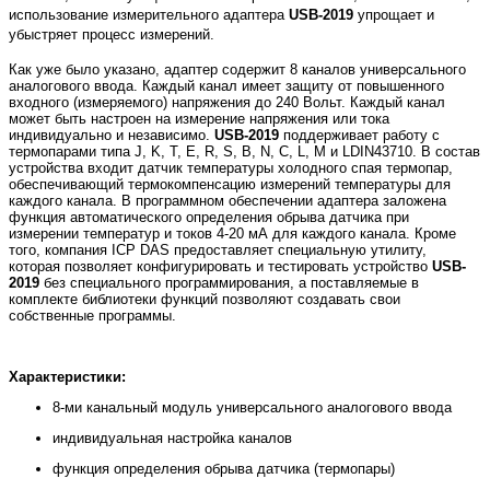
использование измерительного адаптера
USB-2019
упрощает и
убыстряет процесс измерений.
Как уже было указано, адаптер содержит 8 каналов универсального
аналогового ввода. Каждый канал имеет защиту от повышенного
входного (измеряемого) напряжения до 240 Вольт. Каждый канал
может быть настроен на измерение напряжения или тока
индивидуально и независимо.
USB-2019
поддерживает работу с
термопарами типа J, K, T, E, R, S, B, N, C, L, M и LDIN43710. В состав
устройства входит датчик температуры холодного спая термопар,
обеспечивающий термокомпенсацию измерений температуры для
каждого канала. В программном обеспечении адаптера заложена
функция автоматического определения обрыва датчика при
измерении температур и токов 4-20 мА для каждого канала. Кроме
того, компания ICP DAS предоставляет специальную утилиту,
которая позволяет конфигурировать и тестировать устройство
USB-
2019
без специального программирования, а поставляемые в
комплекте библиотеки функций позволяют создавать свои
собственные программы.
Характеристики:
8-ми канальный модуль универсального аналогового ввода
индивидуальная настройка каналов
функция определения обрыва датчика (термопары)