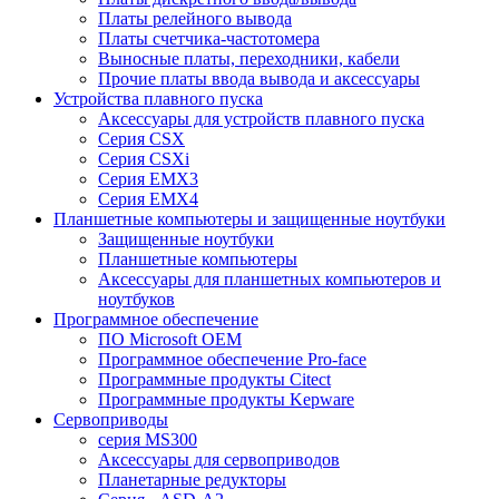
Платы релейного вывода
Платы счетчика-частотомера
Выносные платы, переходники, кабели
Прочие платы ввода вывода и аксессуары
Устройства плавного пуска
Аксессуары для устройств плавного пуска
Серия CSX
Серия CSXi
Серия EMX3
Серия EMX4
Планшетные компьютеры и защищенные ноутбуки
Защищенные ноутбуки
Планшетные компьютеры
Аксессуары для планшетных компьютеров и
ноутбуков
Программное обеспечение
ПО Microsoft OEM
Программное обеспечение Pro-face
Программные продукты Citect
Программные продукты Kepware
Сервоприводы
серия MS300
Аксессуары для сервоприводов
Планетарные редукторы