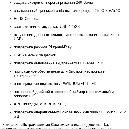
защита входов от перенапряжения 240 Вольт
расширенный диапазон рабочих температур: -25 °C ~ +75 °C
RoHS Compliant
соответствие стандартам USB 1.1/2.0
отсутствие дополнительного источника питания (питание от
USB)
поддержка режима Plug-and-Play
USB кабель с защелкой
поддержка обновления внутреннего ПО через USB
программное обеспечение для быстрой настройки и
тестирования
светодиодные индикаторы PWR/RUN/ERR LED
встроенный двойной сторожевой таймер (программный и
аппаратный)
API Library (VC/VB/BCB/.NET)
поддержка операционными системами Win2000/XP , Win7 (32/64
bit)
Компания «
Встраиваемые Системы
» рада предложить Вам
высокотехнологичную продукцию различных производителей,