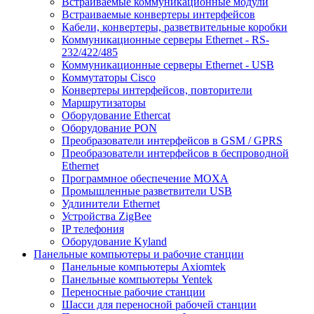
Встраиваемые коммуникационные модули
Встраиваемые конвертеры интерфейсов
Кабели, конвертеры, разветвительные коробки
Коммуникационные серверы Ethernet - RS-
232/422/485
Коммуникационные серверы Ethernet - USB
Коммутаторы Cisco
Конвертеры интерфейсов, повторители
Маршрутизаторы
Оборудование Ethercat
Оборудование PON
Преобразователи интерфейсов в GSM / GPRS
Преобразователи интерфейсов в беспроводной
Ethernet
Программное обеспечение MOXA
Промышленные разветвители USB
Удлинители Ethernet
Устройства ZigBee
IP телефония
Оборудование Kyland
Панельные компьютеры и рабочие станции
Панельные компьютеры Axiomtek
Панельные компьютеры Yentek
Переносные рабочие станции
Шасси для переносной рабочей станции