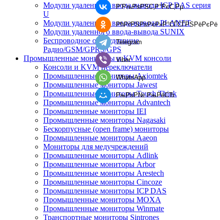
Модули удаленного ввода-вывода ICP DAS серия
Р’РљРѕРЅС‚Р°РєС‚Рµ
U
Модули удаленного ввода-вывода PLANET
РћРґРЅРѕРєР»Р°СЃСЃРЅРёРєРё
Модули удаленного ввода-вывода SUNIX
Беспроводное оборудование
Telegram
Радио/GSM/GPRS/GPS
Промышленные мониторы и KVM консоли
Viber
Консоли и KVM переключатели
Промышленные мониторы Axiomtek
WhatsApp
Промышленные мониторы Jawest
Промышленные мониторы Touch Think
РњРѕР№ РњРёСЂ
Промышленные мониторы Advantech
Промышленные мониторы IEI
Промышленные мониторы Nagasaki
Бескорпусные (open frame) мониторы
Промышленные мониторы Aaeon
Мониторы для медучреждений
Промышленные мониторы Adlink
Промышленные мониторы Arbor
Промышленные мониторы Arestech
Промышленные мониторы Cincoze
Промышленные мониторы ICP DAS
Промышленные мониторы MOXA
Промышленные мониторы Winmate
Транспортные мониторы Sintrones