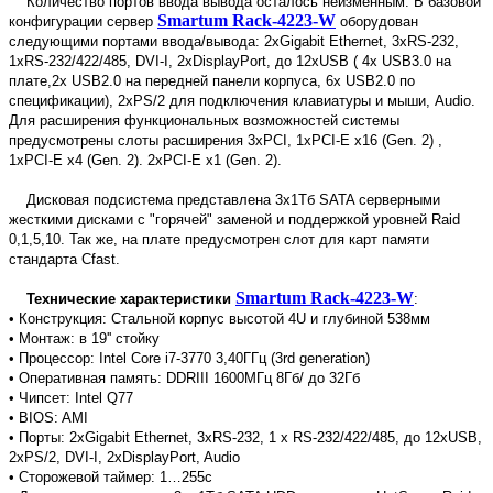
Количество портов ввода вывода осталось неизменным. В базовой
Smartum Rack-4223-W
конфигурации сервер
оборудован
следующими портами ввода/вывода: 2xGigabit Ethernet, 3xRS-232,
1xRS-232/422/485, DVI-I, 2xDisplayPort, до 12xUSB ( 4х USB3.0 на
плате,2х USB2.0 на передней панели корпуса, 6x USB2.0 по
спецификации), 2xPS/2 для подключения клавиатуры и мыши, Audio.
Для расширения функциональных возможностей системы
предусмотрены слоты расширения 3xPCI, 1xPCI-E x16 (Gen. 2) ,
1xPCI-E x4 (Gen. 2). 2xPCI-E x1 (Gen. 2).
Дисковая подсистема представлена 3x1Тб SATA серверными
жесткими дисками с "горячей" заменой и поддержкой уровней Raid
0,1,5,10. Так же, на плате предусмотрен слот для карт памяти
стандарта Cfast.
Smartum Rack-4223-W
Технические характеристики
:
• Конструкция: Стальной корпус высотой 4U и глубиной 538мм
• Монтаж: в 19'' стойку
• Процессор: Intel Core i7-3770 3,40ГГц (3rd generation)
• Оперативная память: DDRIII 1600МГц 8Гб/ до 32Гб
• Чипсет: Intel Q77
• BIOS: AMI
• Порты: 2xGigabit Ethernet, 3xRS-232, 1 x RS-232/422/485, до 12xUSB,
2xPS/2, DVI-I, 2xDisplayPort, Audio
• Сторожевой таймер: 1…255с