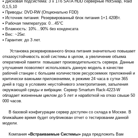
• Дисковая подсистема: 3 x 1Тб SATA HDD серверные HotSwap, Raid
0,1,5,10
• Приводы: DVD-RW (Опционально FDD)
• Источник питания: Резервированный блок питания 1+1 420Вт.
• Рабочая температура: 0…45°С
• Влажность: 10%…90% без конденсата
• Вес: ~25кг.
• Гарантия: до 3 лет.
Установка резервированного блока питания значительно повышает
отказоустойчивость всей системы в целом, а увеличение объема
оперативной памяти повышает производительность сервера. Данные
улучшения позволяют использовать данную модель в качестве
рабочей станции с большим количеством ресурсоемких приложений и
критически важными приложениями, в режиме 24 часа в сутки 365
дней в году в условиях неустойчивого электропитания, запыления
окружающей среды и вибрации. Сервер Smartum Rack-4223-W
обладает жизненным циклом до 5 лет и наработкой на отказ свыше 50
000 часов.
В базовой конфигурации сервер доступен со склада в Москве. В
ближайшее время будет опубликован отчет о тестировании данной
модели.
Компания
«Встраиваемые Системы»
рада предложить Вам