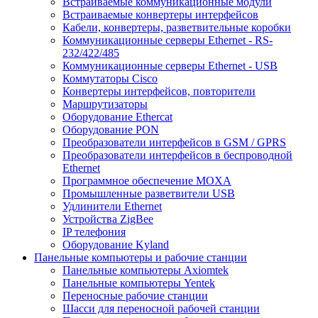
Встраиваемые коммуникационные модули
Встраиваемые конвертеры интерфейсов
Кабели, конвертеры, разветвительные коробки
Коммуникационные серверы Ethernet - RS-
232/422/485
Коммуникационные серверы Ethernet - USB
Коммутаторы Cisco
Конвертеры интерфейсов, повторители
Маршрутизаторы
Оборудование Ethercat
Оборудование PON
Преобразователи интерфейсов в GSM / GPRS
Преобразователи интерфейсов в беспроводной
Ethernet
Программное обеспечение MOXA
Промышленные разветвители USB
Удлинители Ethernet
Устройства ZigBee
IP телефония
Оборудование Kyland
Панельные компьютеры и рабочие станции
Панельные компьютеры Axiomtek
Панельные компьютеры Yentek
Переносные рабочие станции
Шасси для переносной рабочей станции