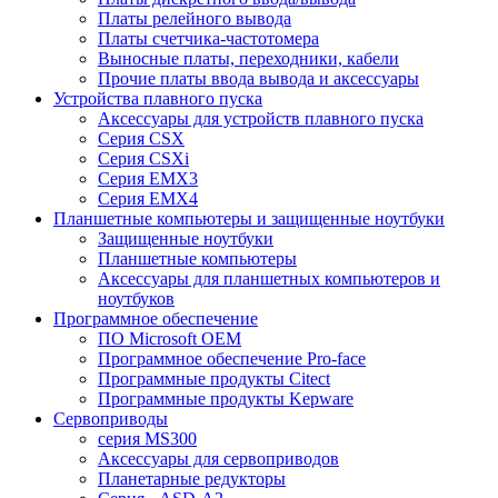
Платы релейного вывода
Платы счетчика-частотомера
Выносные платы, переходники, кабели
Прочие платы ввода вывода и аксессуары
Устройства плавного пуска
Аксессуары для устройств плавного пуска
Серия CSX
Серия CSXi
Серия EMX3
Серия EMX4
Планшетные компьютеры и защищенные ноутбуки
Защищенные ноутбуки
Планшетные компьютеры
Аксессуары для планшетных компьютеров и
ноутбуков
Программное обеспечение
ПО Microsoft OEM
Программное обеспечение Pro-face
Программные продукты Citect
Программные продукты Kepware
Сервоприводы
серия MS300
Аксессуары для сервоприводов
Планетарные редукторы