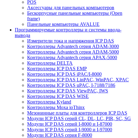
POS
Аксессуары для панельных компьютеров
Бескорпусные панельные компьютеры (Open
frame)
Панельные компьютеры AVALUE
Программируемые контроллеры и системы ввода-
вывода
Измерители тока и напряжения ICP DAS
Контроллеры Advantech серия ADAM-3000
Контроллеры Advantech серия ADAM-5000
Контроллеры Advantech серия APAX-5000
Контроллеры DELTA
Контроллеры ICP DAS EMP
Контроллеры ICP DAS iPAC/I-8000
Контроллеры ICP DAS LinPAC, WinPAC, XPAC
Контроллеры ICP DAS uPAC, I-7188/7186
Контроллеры ICP DAS ViewPAC, IWS
Контроллеры ICP DAS WISE
Контроллеры Kyland
Контроллеры Moxa ioThinx
Мезонинные платы для контроллеров ICP DAS
Модули ICP DAS серий CL, DL, LC, PIR, SC, SG
Модули ICP DAS серий I-8000 и I-87000
Модули ICP DAS серий I-9000 и I-97000
Модули ICP DAS серия F-8000