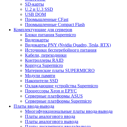
SD-карты
U.2 и U.3 SSD
USB DOM
Промышленные CFast
Промышленные Compact Flash
Комплектующие для серверов
Блоки питания Supermicro
Видеокарты
Видокарты PNY (Nvidia Quadro, Tesla, RTX)
Источники бесперебойного питания
Кабели, переходники
Контроллеры RAID
Корпуса Supermicro
Материнские платы SUPERMICRO
Модули памяти
Накопители SSD
Охлаждающие устройства Supermicro
Процессоры Xeon и EPYC
Серверные платформы ASUS
Серверные платформы Supermicro
Платы ввода-вывода
Многофункциональные платы ввода-вывода
Платы аналогового ввода
Платы аналогового вывода
Платы дискретного ввода/вывода