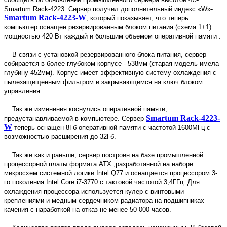
Smartum Rack-4223. Сервер получил дополнительный индекс «W»-
Smartum Rack-4223-W
, который показывает, что теперь
компьютер оснащен резервированным блоком питания (схема 1+1)
мощностью 420 Вт каждый и большим объемом оперативной памяти .
В связи с установкой резервированного блока питания, сервер
собирается в более глубоком корпусе - 538мм (старая модель имела
глубину 452мм). Корпус имеет эффективную систему охлаждения с
пылезащищенным фильтром и закрывающимся на ключ блоком
управления.
Так же изменения коснулись оперативной памяти,
Smartum Rack-4223-
предустанавливаемой в компьютере. Сервер
W
теперь оснащен 8Гб оперативной памяти с частотой 1600МГц с
возможностью расширения до 32Гб.
Так же как и раньше, сервер построен на базе промышленной
процессорной платы формата ATX ,разработанной на наборе
микросхем системной логики Intel Q77 и оснащается процессором 3-
го поколения Intel Core i7-3770 с тактовой частотой 3,4ГГц. Для
охлаждения процессора используется кулер с винтовыми
креплениями и медным сердечником радиатора на подшипниках
качения с наработкой на отказ не менее 50 000 часов.