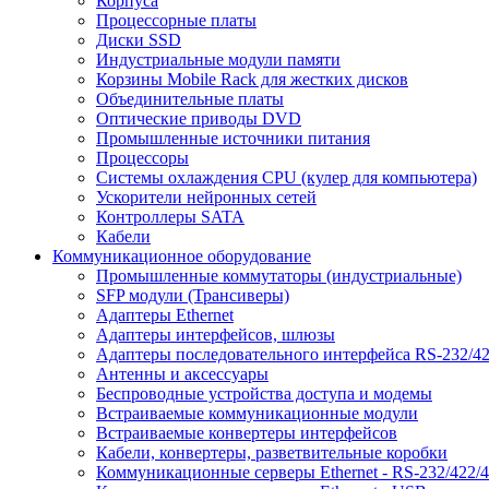
Корпуса
Процессорные платы
Диски SSD
Индустриальные модули памяти
Корзины Mobile Rack для жестких дисков
Объединительные платы
Оптические приводы DVD
Промышленные источники питания
Процессоры
Системы охлаждения CPU (кулер для компьютера)
Ускорители нейронных сетей
Контроллеры SATA
Кабели
Коммуникационное оборудование
Промышленные коммутаторы (индустриальные)
SFP модули (Трансиверы)
Адаптеры Ethernet
Адаптеры интерфейсов, шлюзы
Адаптеры последовательного интерфейса RS-232/42
Антенны и аксессуары
Беспроводные устройства доступа и модемы
Встраиваемые коммуникационные модули
Встраиваемые конвертеры интерфейсов
Кабели, конвертеры, разветвительные коробки
Коммуникационные серверы Ethernet - RS-232/422/