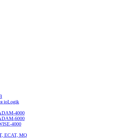
B
 ioLogik
я ADAM-4000
я ADAM-6000
 WISE-4000
ET, ECAT, MQ