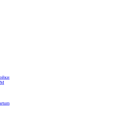
ойки
UM
artum