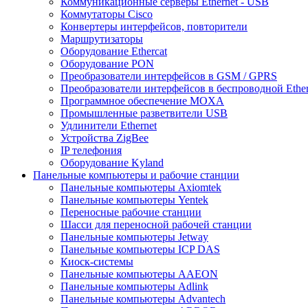
Коммуникационные серверы Ethernet - USB
Коммутаторы Cisco
Конвертеры интерфейсов, повторители
Маршрутизаторы
Оборудование Ethercat
Оборудование PON
Преобразователи интерфейсов в GSM / GPRS
Преобразователи интерфейсов в беспроводной Ether
Программное обеспечение MOXA
Промышленные разветвители USB
Удлинители Ethernet
Устройства ZigBee
IP телефония
Оборудование Kyland
Панельные компьютеры и рабочие станции
Панельные компьютеры Axiomtek
Панельные компьютеры Yentek
Переносные рабочие станции
Шасси для переносной рабочей станции
Панельные компьютеры Jetway
Панельные компьютеры ICP DAS
Киоск-системы
Панельные компьютеры AAEON
Панельные компьютеры Adlink
Панельные компьютеры Advantech