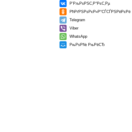
Р’РљРѕРЅС‚Р°РєС‚Рµ
РћРґРЅРѕРєР»Р°СЃСЃРЅРёРєРё
Telegram
Viber
WhatsApp
РњРѕР№ РњРёСЂ