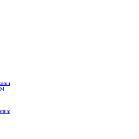
ойки
UM
artum