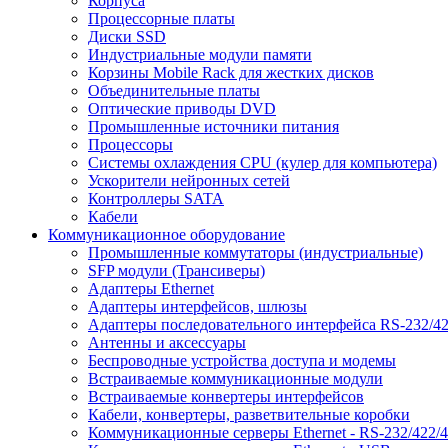
Корпуса
Процессорные платы
Диски SSD
Индустриальные модули памяти
Корзины Mobile Rack для жестких дисков
Объединительные платы
Оптические приводы DVD
Промышленные источники питания
Процессоры
Системы охлаждения CPU (кулер для компьютера)
Ускорители нейронных сетей
Контроллеры SATA
Кабели
Коммуникационное оборудование
Промышленные коммутаторы (индустриальные)
SFP модули (Трансиверы)
Адаптеры Ethernet
Адаптеры интерфейсов, шлюзы
Адаптеры последовательного интерфейса RS-232/42
Антенны и аксессуары
Беспроводные устройства доступа и модемы
Встраиваемые коммуникационные модули
Встраиваемые конвертеры интерфейсов
Кабели, конвертеры, разветвительные коробки
Коммуникационные серверы Ethernet - RS-232/422/