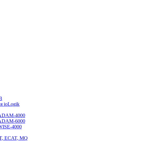
B
 ioLogik
я ADAM-4000
я ADAM-6000
 WISE-4000
ET, ECAT, MQ