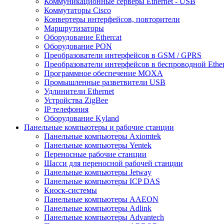
Коммуникационные серверы Ethernet - USB
Коммутаторы Cisco
Конвертеры интерфейсов, повторители
Маршрутизаторы
Оборудование Ethercat
Оборудование PON
Преобразователи интерфейсов в GSM / GPRS
Преобразователи интерфейсов в беспроводной Ether
Программное обеспечение MOXA
Промышленные разветвители USB
Удлинители Ethernet
Устройства ZigBee
IP телефония
Оборудование Kyland
Панельные компьютеры и рабочие станции
Панельные компьютеры Axiomtek
Панельные компьютеры Yentek
Переносные рабочие станции
Шасси для переносной рабочей станции
Панельные компьютеры Jetway
Панельные компьютеры ICP DAS
Киоск-системы
Панельные компьютеры AAEON
Панельные компьютеры Adlink
Панельные компьютеры Advantech