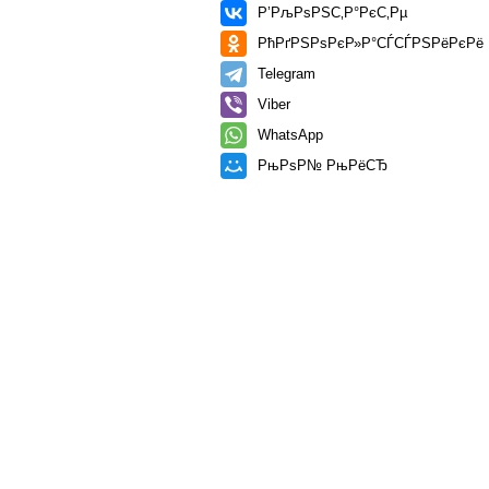
Р’РљРѕРЅС‚Р°РєС‚Рµ
РћРґРЅРѕРєР»Р°СЃСЃРЅРёРєРё
Telegram
Viber
WhatsApp
РњРѕР№ РњРёСЂ