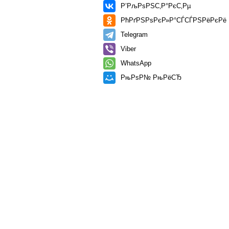
Р’РљРѕРЅС‚Р°РєС‚Рµ
РћРґРЅРѕРєР»Р°СЃСЃРЅРёРєРё
Telegram
Viber
WhatsApp
РњРѕР№ РњРёСЂ