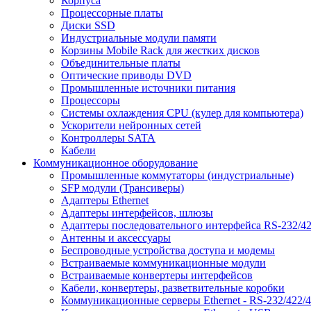
Корпуса
Процессорные платы
Диски SSD
Индустриальные модули памяти
Корзины Mobile Rack для жестких дисков
Объединительные платы
Оптические приводы DVD
Промышленные источники питания
Процессоры
Системы охлаждения CPU (кулер для компьютера)
Ускорители нейронных сетей
Контроллеры SATA
Кабели
Коммуникационное оборудование
Промышленные коммутаторы (индустриальные)
SFP модули (Трансиверы)
Адаптеры Ethernet
Адаптеры интерфейсов, шлюзы
Адаптеры последовательного интерфейса RS-232/42
Антенны и аксессуары
Беспроводные устройства доступа и модемы
Встраиваемые коммуникационные модули
Встраиваемые конвертеры интерфейсов
Кабели, конвертеры, разветвительные коробки
Коммуникационные серверы Ethernet - RS-232/422/