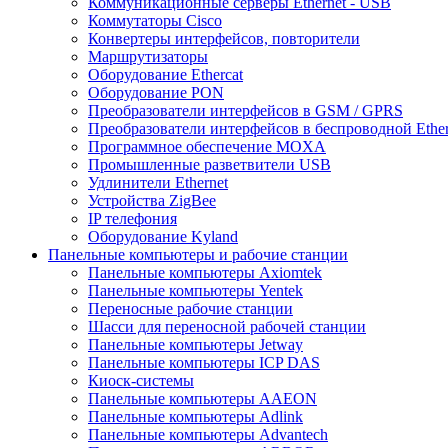
Коммуникационные серверы Ethernet - USB
Коммутаторы Cisco
Конвертеры интерфейсов, повторители
Маршрутизаторы
Оборудование Ethercat
Оборудование PON
Преобразователи интерфейсов в GSM / GPRS
Преобразователи интерфейсов в беспроводной Ether
Программное обеспечение MOXA
Промышленные разветвители USB
Удлинители Ethernet
Устройства ZigBee
IP телефония
Оборудование Kyland
Панельные компьютеры и рабочие станции
Панельные компьютеры Axiomtek
Панельные компьютеры Yentek
Переносные рабочие станции
Шасси для переносной рабочей станции
Панельные компьютеры Jetway
Панельные компьютеры ICP DAS
Киоск-системы
Панельные компьютеры AAEON
Панельные компьютеры Adlink
Панельные компьютеры Advantech