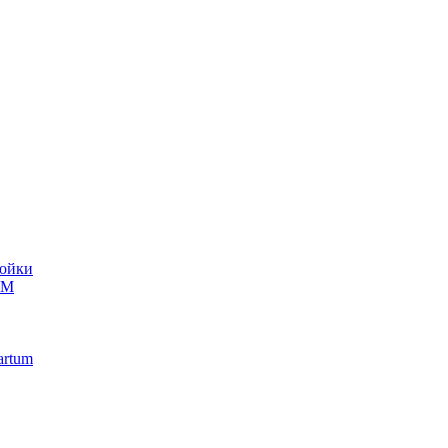
ойки
UM
artum