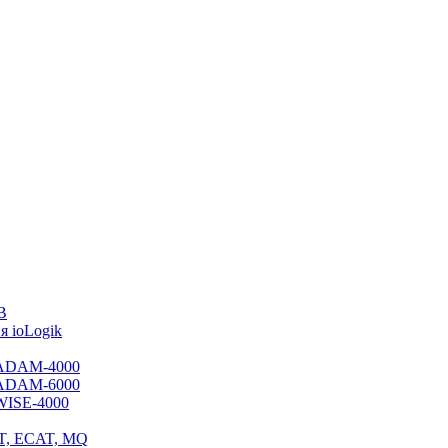
B
 ioLogik
я ADAM-4000
я ADAM-6000
 WISE-4000
ET, ECAT, MQ