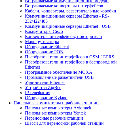
Встраиваемые коммуникационные модули
Встраиваемые конвертеры интерфейсов
Кабели, конвертеры, разветвительные коробки
Коммуникационные серверы Ethernet - RS-
232/422/485
Коммуникационные серверы Ethernet - USB
Коммутаторы Cisco
Конвертеры интерфейсов, повторители
Маршрутизаторы
Оборудование Ethercat
Оборудование PON
Преобразователи интерфейсов в GSM / GPRS
Преобразователи интерфейсов в беспроводной
Ethernet
Программное обеспечение MOXA
Промышленные разветвители USB
Удлинители Ethernet
Устройства ZigBee
IP телефония
Оборудование Kyland
Панельные компьютеры и рабочие станции
Панельные компьютеры Axiomtek
Панельные компьютеры Yentek
Переносные рабочие станции
Шасси для переносной рабочей станции