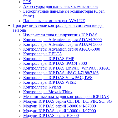
POS
Аксессуары для панельных компьютеров
Бескорпусные панельные компьютеры (Open
frame)
Панельные компьютеры AVALUE
Программируемые контроллеры и системы ввода-
вывода
Измерители тока и напряжения ICP DAS
Контроллеры Advantech серия ADAM-3000
Контроллеры Advantech серия ADAM-5000
Контроллеры Advantech серия APAX-5000
Контроллеры DELTA
Контроллеры ICP DAS EMP
Контроллеры ICP DAS iPAC/I-8000
Контроллеры ICP DAS LinPAC, WinPAC, XPAC
Контроллеры ICP DAS uPAC, I-7188/7186
Контроллеры ICP DAS ViewPAC, IWS
Контроллеры ICP DAS WISE
Контроллеры Kyland
Контроллеры Moxa ioThinx
Мезонинные платы для контроллеров ICP DAS
Модули ICP DAS серий CL, DL, LC, PIR, SC, SG
Модули ICP DAS серий I-8000 и I-87000
Модули ICP DAS серий I-9000 и I-97000
Модули ICP DAS серия F-8000