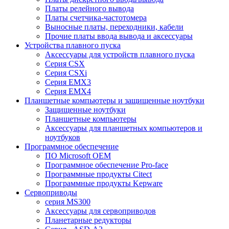
Платы релейного вывода
Платы счетчика-частотомера
Выносные платы, переходники, кабели
Прочие платы ввода вывода и аксессуары
Устройства плавного пуска
Аксессуары для устройств плавного пуска
Серия CSX
Серия CSXi
Серия EMX3
Серия EMX4
Планшетные компьютеры и защищенные ноутбуки
Защищенные ноутбуки
Планшетные компьютеры
Аксессуары для планшетных компьютеров и
ноутбуков
Программное обеспечение
ПО Microsoft OEM
Программное обеспечение Pro-face
Программные продукты Citect
Программные продукты Kepware
Сервоприводы
серия MS300
Аксессуары для сервоприводов
Планетарные редукторы