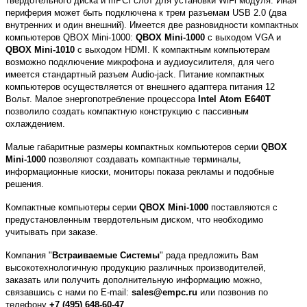
твердотельного диска и mPCI слот для установки WiFi модуля. Иная
периферия может быть подключена к трем разъемам USB 2.0 (два
внутренних и один внешний). Имеется две разновидности компактных
компьютеров QBOX Mini-1000:
QBOX Mini-1000
с выходом VGA и
QBOX Mini-1010
с выходом HDMI. К компактным компьютерам
возможно подключение микрофона и аудиоусилителя, для чего
имеется стандартный разъем Audio-jack. Питание компактных
компьютеров осуществляется от внешнего адаптера питания 12
Вольт. Малое энергопотребление процессора
Intel Atom E640T
позволило создать компактную конструкцию с пассивным
охлаждением.
Малые габаритные размеры компактных компьютеров серии
QBOX
Mini-1000
позволяют создавать компактные терминалы,
информационные киоски, мониторы показа рекламы и подобные
решения.
Компактные компьютеры серии
QBOX Mini-1000
поставляются с
предустановленным твердотельным диском, что необходимо
учитывать при заказе.
Компания "
Встраиваемые Системы
" рада предложить Вам
высокотехнологичную продукцию различных производителей,
заказать или получить дополнительную информацию можно,
связавшись с нами по E-mail:
sales@empc.ru
или позвонив по
телефону
+7 (495) 648-60-47