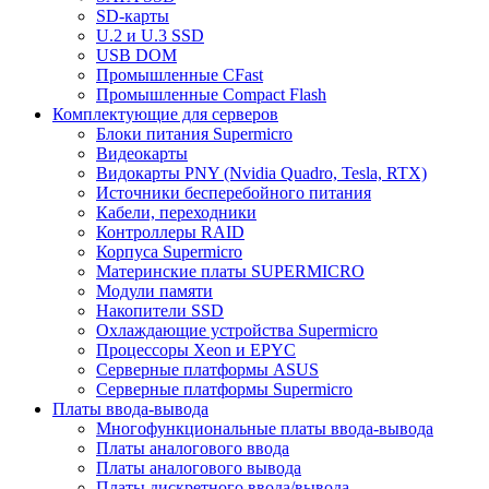
SD-карты
U.2 и U.3 SSD
USB DOM
Промышленные CFast
Промышленные Compact Flash
Комплектующие для серверов
Блоки питания Supermicro
Видеокарты
Видокарты PNY (Nvidia Quadro, Tesla, RTX)
Источники бесперебойного питания
Кабели, переходники
Контроллеры RAID
Корпуса Supermicro
Материнские платы SUPERMICRO
Модули памяти
Накопители SSD
Охлаждающие устройства Supermicro
Процессоры Xeon и EPYC
Серверные платформы ASUS
Серверные платформы Supermicro
Платы ввода-вывода
Многофункциональные платы ввода-вывода
Платы аналогового ввода
Платы аналогового вывода
Платы дискретного ввода/вывода