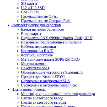
SD-карты
U.2 и U.3 SSD
USB DOM
Промышленные CFast
Промышленные Compact Flash
Комплектующие для серверов
Блоки питания Supermicro
Видеокарты
Видокарты PNY (Nvidia Quadro, Tesla, RTX)
Источники бесперебойного питания
Кабели, переходники
Контроллеры RAID
Корпуса Supermicro
Материнские платы SUPERMICRO
Модули памяти
Накопители SSD
Охлаждающие устройства Supermicro
Процессоры Xeon и EPYC
Серверные платформы ASUS
Серверные платформы Supermicro
Платы ввода-вывода
Многофункциональные платы ввода-вывода
Платы аналогового ввода
Платы аналогового вывода
Платы дискретного ввода/вывода