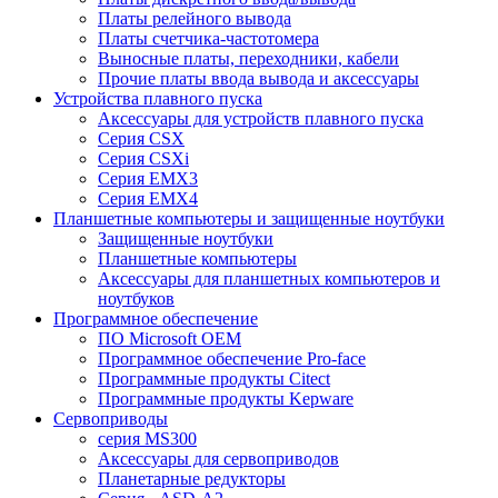
Платы релейного вывода
Платы счетчика-частотомера
Выносные платы, переходники, кабели
Прочие платы ввода вывода и аксессуары
Устройства плавного пуска
Аксессуары для устройств плавного пуска
Серия CSX
Серия CSXi
Серия EMX3
Серия EMX4
Планшетные компьютеры и защищенные ноутбуки
Защищенные ноутбуки
Планшетные компьютеры
Аксессуары для планшетных компьютеров и
ноутбуков
Программное обеспечение
ПО Microsoft OEM
Программное обеспечение Pro-face
Программные продукты Citect
Программные продукты Kepware
Сервоприводы
серия MS300
Аксессуары для сервоприводов
Планетарные редукторы