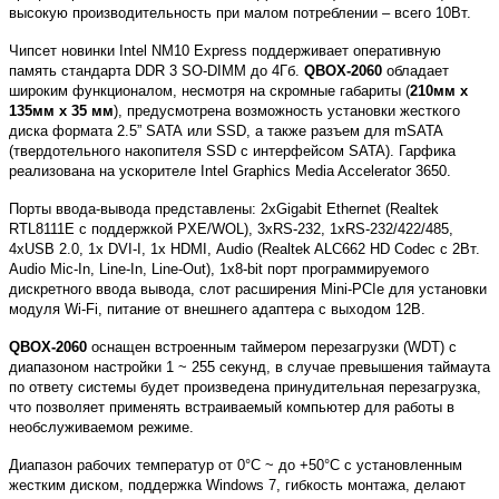
высокую производительность при малом потреблении – всего 10Вт.
Чипсет новинки Intel NM10 Express поддерживает оперативную
память стандарта
DDR
3
SO
-
DIMM
до 4Гб.
QBOX-2060
обладает
широким функционалом,
несмотря на скромные габариты (
210мм
x
135мм x 35 мм
), предусмотрена возможность установки жесткого
диска формата 2.5”
SATA
или
SSD
, а также разъем для mSATA
(
твердотельного накопителя
SSD
с интерфейсом
SATA
). Гарфика
реализована на ускорителе Intel Graphics Media Accelerator 3650.
Порты ввода-вывода представлены: 2
xGigabit
Ethernet
(Realtek
RTL8111E с поддержкой
PXE
/
WOL
), 3
xRS
-232, 1
xRS
-232/422/485,
4
xUSB
2.0, 1
x
DVI
-
I
, 1
x
HDMI
,
Audio
(
Realtek
ALC
662
HD
Codec
c
2Вт.
Audio
Mic
-
In
,
Line
-
In
,
Line
-
Out
), 1
x
8-
bit
порт программируемого
дискретного ввода вывода, слот расширения Mini-PCIe для установки
модуля
Wi
-
Fi
, питание от внешнего адаптера с выходом 12В.
QBOX-2060
оснащен встроенным таймером перезагрузки (
WDT
) с
диапазоном настройки 1 ~ 255 секунд, в случае превышения таймаута
по ответу системы будет произведена принудительная перезагрузка,
что позволяет применять встраиваемый компьютер для работы в
необслуживаемом режиме.
Диапазон рабочих температур от 0°C ~ до +50°C с установленным
жестким диском, поддержка
Windows
7, гибкость монтажа, делают