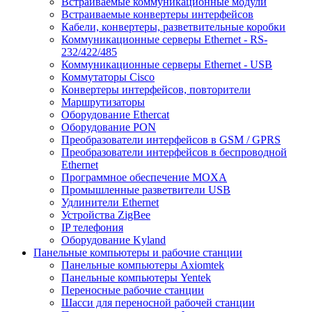
Встраиваемые коммуникационные модули
Встраиваемые конвертеры интерфейсов
Кабели, конвертеры, разветвительные коробки
Коммуникационные серверы Ethernet - RS-
232/422/485
Коммуникационные серверы Ethernet - USB
Коммутаторы Cisco
Конвертеры интерфейсов, повторители
Маршрутизаторы
Оборудование Ethercat
Оборудование PON
Преобразователи интерфейсов в GSM / GPRS
Преобразователи интерфейсов в беспроводной
Ethernet
Программное обеспечение MOXA
Промышленные разветвители USB
Удлинители Ethernet
Устройства ZigBee
IP телефония
Оборудование Kyland
Панельные компьютеры и рабочие станции
Панельные компьютеры Axiomtek
Панельные компьютеры Yentek
Переносные рабочие станции
Шасси для переносной рабочей станции