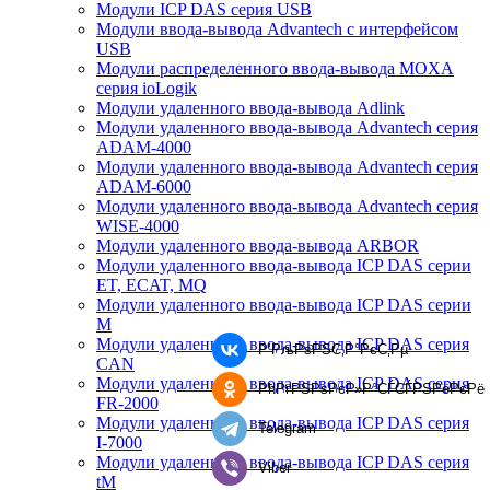
Модули ICP DAS серия USB
Модули ввода-вывода Advantech с интерфейсом
USB
Модули распределенного ввода-вывода MOXA
серия ioLogik
Модули удаленного ввода-вывода Adlink
Модули удаленного ввода-вывода Advantech серия
ADAM-4000
Модули удаленного ввода-вывода Advantech серия
ADAM-6000
Модули удаленного ввода-вывода Advantech серия
WISE-4000
Модули удаленного ввода-вывода ARBOR
Модули удаленного ввода-вывода ICP DAS серии
ET, ECAT, MQ
Модули удаленного ввода-вывода ICP DAS серии
M
Модули удаленного ввода-вывода ICP DAS серия
Р’РљРѕРЅС‚Р°РєС‚Рµ
CAN
Модули удаленного ввода-вывода ICP DAS серия
РћРґРЅРѕРєР»Р°СЃСЃРЅРёРєРё
FR-2000
Модули удаленного ввода-вывода ICP DAS серия
Telegram
I-7000
Модули удаленного ввода-вывода ICP DAS серия
Viber
tM