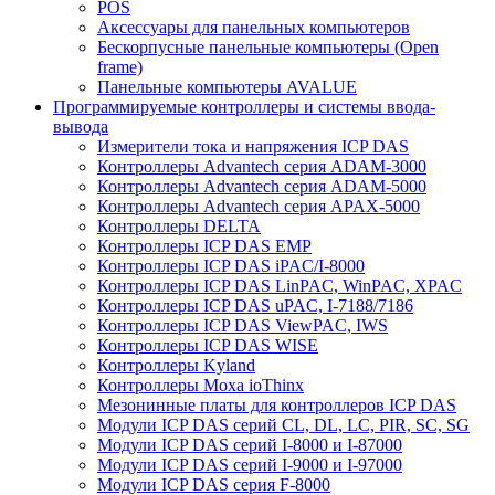
POS
Аксессуары для панельных компьютеров
Бескорпусные панельные компьютеры (Open
frame)
Панельные компьютеры AVALUE
Программируемые контроллеры и системы ввода-
вывода
Измерители тока и напряжения ICP DAS
Контроллеры Advantech серия ADAM-3000
Контроллеры Advantech серия ADAM-5000
Контроллеры Advantech серия APAX-5000
Контроллеры DELTA
Контроллеры ICP DAS EMP
Контроллеры ICP DAS iPAC/I-8000
Контроллеры ICP DAS LinPAC, WinPAC, XPAC
Контроллеры ICP DAS uPAC, I-7188/7186
Контроллеры ICP DAS ViewPAC, IWS
Контроллеры ICP DAS WISE
Контроллеры Kyland
Контроллеры Moxa ioThinx
Мезонинные платы для контроллеров ICP DAS
Модули ICP DAS серий CL, DL, LC, PIR, SC, SG
Модули ICP DAS серий I-8000 и I-87000
Модули ICP DAS серий I-9000 и I-97000
Модули ICP DAS серия F-8000