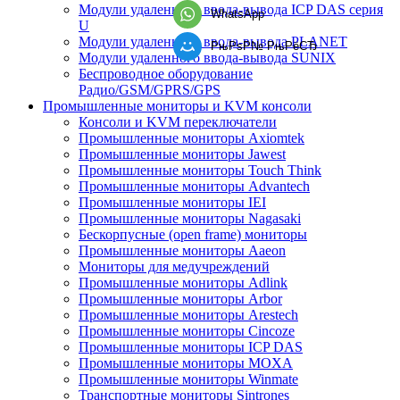
Модули удаленного ввода-вывода ICP DAS серия
WhatsApp
U
Модули удаленного ввода-вывода PLANET
РњРѕР№ РњРёСЂ
Модули удаленного ввода-вывода SUNIX
Беспроводное оборудование
Радио/GSM/GPRS/GPS
Промышленные мониторы и KVM консоли
Консоли и KVM переключатели
Промышленные мониторы Axiomtek
Промышленные мониторы Jawest
Промышленные мониторы Touch Think
Промышленные мониторы Advantech
Промышленные мониторы IEI
Промышленные мониторы Nagasaki
Бескорпусные (open frame) мониторы
Промышленные мониторы Aaeon
Мониторы для медучреждений
Промышленные мониторы Adlink
Промышленные мониторы Arbor
Промышленные мониторы Arestech
Промышленные мониторы Cincoze
Промышленные мониторы ICP DAS
Промышленные мониторы MOXA
Промышленные мониторы Winmate
Транспортные мониторы Sintrones