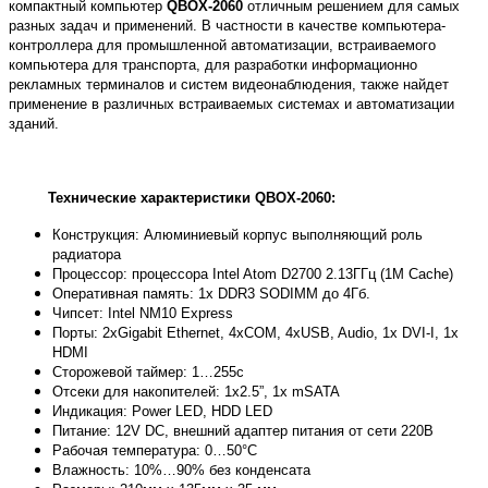
компактный компьютер
QBOX-2060
отличным решением для самых
разных задач и применений. В частности в качестве компьютера-
контроллера для промышленной автоматизации, встраиваемого
компьютера для транспорта, для разработки информационно
рекламных терминалов и систем видеонаблюдения, также найдет
применение в различных встраиваемых системах и автоматизации
зданий.
Технические характеристики QBOX-2060:
Конструкция: Алюминиевый корпус выполняющий роль
радиатора
Процессор: процессора Intel Atom D2700 2.13ГГц (1M Cache)
Оперативная память: 1
x
DDR
3
SODIMM
до 4Гб.
Чипсет: Intel NM10 Express
Порты
: 2x
Gigabit Ethernet, 4xCOM, 4xUSB, Audio, 1x DVI-I, 1x
HDMI
Сторожевой таймер: 1…255с
Отсеки для накопителей: 1х2.5”, 1х
mSATA
Индикация:
Power
LED
,
HDD
LED
Питание: 12
V
DC
, внешний адаптер питания от сети 220В
Рабочая температура: 0…50°С
Влажность: 10%…90% без конденсата