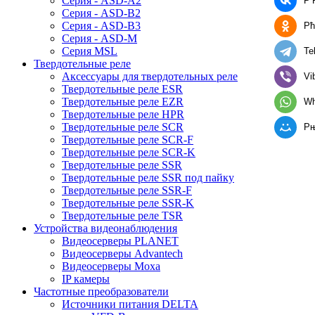
Серия - ASD-A2
Р’
Серия - ASD-B2
Серия - ASD-B3
Рћ
Серия - ASD-M
Серия MSL
Te
Твердотельные реле
Аксессуары для твердотельных реле
Vi
Твердотельные реле ESR
Твердотельные реле EZR
Wh
Твердотельные реле HPR
Твердотельные реле SCR
Р
Твердотельные реле SCR-F
Твердотельные реле SCR-K
Твердотельные реле SSR
Твердотельные реле SSR под пайку
Твердотельные реле SSR-F
Твердотельные реле SSR-K
Твердотельные реле TSR
Устройства видеонаблюдения
Видеосерверы PLANET
Видеосерверы Advantech
Видеосерверы Moxa
IP камеры
Частотные преобразователи
Источники питания DELTA