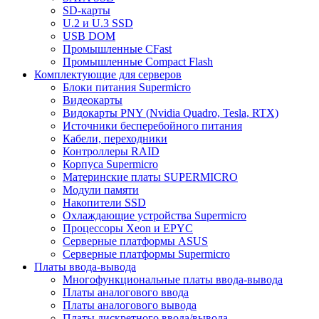
SD-карты
U.2 и U.3 SSD
USB DOM
Промышленные CFast
Промышленные Compact Flash
Комплектующие для серверов
Блоки питания Supermicro
Видеокарты
Видокарты PNY (Nvidia Quadro, Tesla, RTX)
Источники бесперебойного питания
Кабели, переходники
Контроллеры RAID
Корпуса Supermicro
Материнские платы SUPERMICRO
Модули памяти
Накопители SSD
Охлаждающие устройства Supermicro
Процессоры Xeon и EPYC
Серверные платформы ASUS
Серверные платформы Supermicro
Платы ввода-вывода
Многофункциональные платы ввода-вывода
Платы аналогового ввода
Платы аналогового вывода
Платы дискретного ввода/вывода