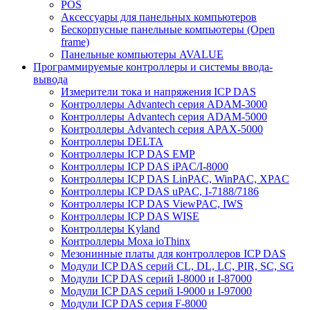
POS
Аксессуары для панельных компьютеров
Бескорпусные панельные компьютеры (Open
frame)
Панельные компьютеры AVALUE
Программируемые контроллеры и системы ввода-
вывода
Измерители тока и напряжения ICP DAS
Контроллеры Advantech серия ADAM-3000
Контроллеры Advantech серия ADAM-5000
Контроллеры Advantech серия APAX-5000
Контроллеры DELTA
Контроллеры ICP DAS EMP
Контроллеры ICP DAS iPAC/I-8000
Контроллеры ICP DAS LinPAC, WinPAC, XPAC
Контроллеры ICP DAS uPAC, I-7188/7186
Контроллеры ICP DAS ViewPAC, IWS
Контроллеры ICP DAS WISE
Контроллеры Kyland
Контроллеры Moxa ioThinx
Мезонинные платы для контроллеров ICP DAS
Модули ICP DAS серий CL, DL, LC, PIR, SC, SG
Модули ICP DAS серий I-8000 и I-87000
Модули ICP DAS серий I-9000 и I-97000
Модули ICP DAS серия F-8000