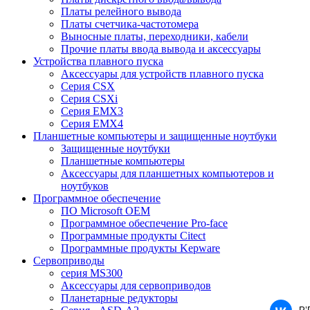
Платы релейного вывода
Платы счетчика-частотомера
Выносные платы, переходники, кабели
Прочие платы ввода вывода и аксессуары
Устройства плавного пуска
Аксессуары для устройств плавного пуска
Серия CSX
Серия CSXi
Серия EMX3
Серия EMX4
Планшетные компьютеры и защищенные ноутбуки
Защищенные ноутбуки
Планшетные компьютеры
Аксессуары для планшетных компьютеров и
ноутбуков
Программное обеспечение
ПО Microsoft OEM
Программное обеспечение Pro-face
Программные продукты Citect
Программные продукты Kepware
Сервоприводы
серия MS300
Аксессуары для сервоприводов
Планетарные редукторы