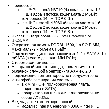
Процессор:
Intel® Pentium® N3710 (базовая частота 1.6
ГГц, 4 ядра 4 потока, кэш-память 2 Мбайт,
техпроцесс 14 нм, TDP 6 Вт)
Intel® Celeron® N3060 (базовая частота 1.6
ГГц, 2 ядра 2 потока, кэш-память 2 Мбайт,
техпроцесс 14 нм, TDP 6 Вт)
Чипсет: интегрированный, Intel Braswell Soc
BIOS: AMI
Оперативная память DDR3L-1600, 1 x SO-DIMM,
максимальный объем 8 Гбайт
Подключение дисковых накопителей: 1 x SATA 3, 1 x
mSATA (в слоте для плат Mini PCIe)
Сторожевой таймер: да
Аппаратный мониторинг: да, совместимость с
облачной службой мониторинга AXView 2.0
Подключение вентиляторов: не предусмотрено
Интерфейс расширения системы:
1 x Mini PCIe (полноразмерная плата,
поддержка mSATA)
проприетарная шина для плат расширения
серии AX932xx
Видеоадаптер: интегрированный
модели с Intel® Celeron® N3060 - Intel® HD