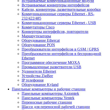
Встраиваемые коммуникационные модули
Встраиваемые конвертеры интерфейсов
Кабели, конвертеры, разветвительные коробки
Коммуникационные серверы Ethernet - RS-
232/422/485
Коммуникационные серверы Ethernet - USB
Коммутаторы Cisco
Конвертеры интерфейсов, повторители
Маршрутизаторы
Оборудование Ethercat
Оборудование PON
Преобразователи интерфейсов в GSM / GPRS
Преобразователи интерфейсов в беспроводной
Ethernet
Программное обеспечение MOXA
Промышленные разветвители USB
Удлинители Ethernet
Устройства ZigBee
IP телефония
Оборудование Kyland
Панельные компьютеры и рабочие станции
Панельные компьютеры Axiomtek
Панельные компьютеры Yentek
Переносные рабочие станции
Шасси для переносной рабочей станции