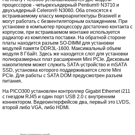
процессоров - четырехъядерный Pentium® N3710 и
двухъядерный Celeron® N3060. Оба относятся к
встраиваемому классу микроархитектуры Braswell и
могут работать с безвентиляторным охлаждением. При
установке в компьютер процессору достаточно контакта с
корпусом, при встраиваемом монтаже используется
радиатор из комплекта поставки. На обратной стороне
платы находится разъем SO-DIMM для установки
модулей памяти DDR3L-1600. Максимальный объем
модуля 8 Гбайт. Здесь же находится слот для установки
полноразмерных плат расширения Mini PCIe. Дисковым
накопителем может служить SATA-устройство и mSATA
SSD, установка которого поддерживается слоте Mini
PCIe. Для работы с SATA DOM предусмотрен разъем
питания.
На PICO300 установлен контроллер Gigabit Ethernet i211
с гнездом RJ45 и один порт USB 2.0 c внутренним
коннектором. Видеоинтерфейсов два, первый это LVDS,
второй либо VGA, либо HDMI.