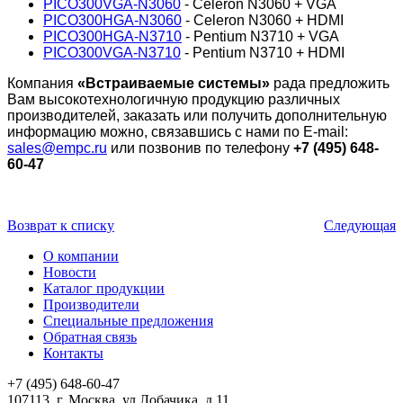
PICO300VGA-N3060
- Celeron N3060 + VGA
PICO300HGA-N3060
- Celeron N3060 + HDMI
PICO300HGA-N3710
- Pentium N3710 + VGA
PICO300VGA-N3710
- Pentium N3710 + HDMI
Компания
«Встраиваемые системы»
рада предложить
Вам высокотехнологичную продукцию различных
производителей, заказать или получить дополнительную
информацию можно, связавшись с нами по E-mail:
sales@empc.ru
или позвонив по телефону
+7 (495) 648-
60-47
Возврат к списку
Следующая
О компании
Новости
Каталог продукции
Производители
Специальные предложения
Обратная связь
Контакты
+7 (495) 648-60-47
107113, г. Москва, ул.Лобачика, д.11