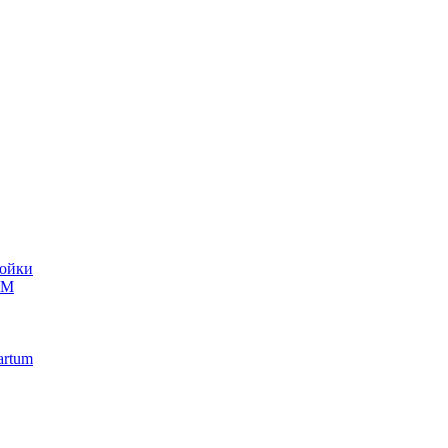
ойки
UM
artum