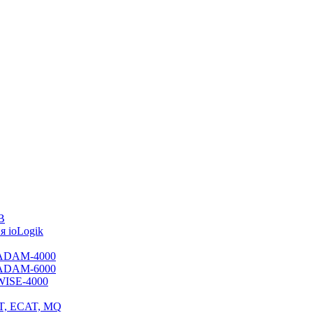
B
 ioLogik
я ADAM-4000
я ADAM-6000
 WISE-4000
ET, ECAT, MQ