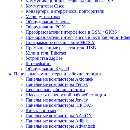
Коммуникационные серверы Ethernet - USB
Коммутаторы Cisco
Конвертеры интерфейсов, повторители
Маршрутизаторы
Оборудование Ethercat
Оборудование PON
Преобразователи интерфейсов в GSM / GPRS
Преобразователи интерфейсов в беспроводной Ether
Программное обеспечение MOXA
Промышленные разветвители USB
Удлинители Ethernet
Устройства ZigBee
IP телефония
Оборудование Kyland
Панельные компьютеры и рабочие станции
Панельные компьютеры Axiomtek
Панельные компьютеры Yentek
Переносные рабочие станции
Шасси для переносной рабочей станции
Панельные компьютеры Jetway
Панельные компьютеры ICP DAS
Киоск-системы
Панельные компьютеры AAEON
Панельные компьютеры Adlink
Панельные компьютеры Advantech