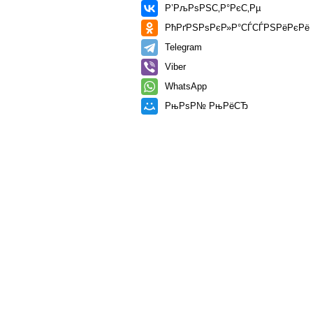
Р’РљРѕРЅС‚Р°РєС‚Рµ
РћРґРЅРѕРєР»Р°СЃСЃРЅРёРєРё
Telegram
Viber
WhatsApp
РњРѕР№ РњРёСЂ