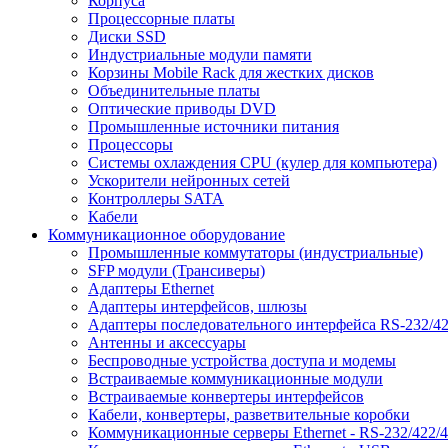
Корпуса
Процессорные платы
Диски SSD
Индустриальные модули памяти
Корзины Mobile Rack для жестких дисков
Объединительные платы
Оптические приводы DVD
Промышленные источники питания
Процессоры
Системы охлаждения CPU (кулер для компьютера)
Ускорители нейронных сетей
Контроллеры SATA
Кабели
Коммуникационное оборудование
Промышленные коммутаторы (индустриальные)
SFP модули (Трансиверы)
Адаптеры Ethernet
Адаптеры интерфейсов, шлюзы
Адаптеры последовательного интерфейса RS-232/42
Антенны и аксессуары
Беспроводные устройства доступа и модемы
Встраиваемые коммуникационные модули
Встраиваемые конвертеры интерфейсов
Кабели, конвертеры, разветвительные коробки
Коммуникационные серверы Ethernet - RS-232/422/