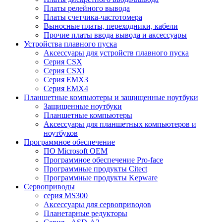
Платы релейного вывода
Платы счетчика-частотомера
Выносные платы, переходники, кабели
Прочие платы ввода вывода и аксессуары
Устройства плавного пуска
Аксессуары для устройств плавного пуска
Серия CSX
Серия CSXi
Серия EMX3
Серия EMX4
Планшетные компьютеры и защищенные ноутбуки
Защищенные ноутбуки
Планшетные компьютеры
Аксессуары для планшетных компьютеров и
ноутбуков
Программное обеспечение
ПО Microsoft OEM
Программное обеспечение Pro-face
Программные продукты Citect
Программные продукты Kepware
Сервоприводы
серия MS300
Аксессуары для сервоприводов
Планетарные редукторы