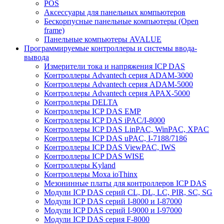
POS
Аксессуары для панельных компьютеров
Бескорпусные панельные компьютеры (Open
frame)
Панельные компьютеры AVALUE
Программируемые контроллеры и системы ввода-
вывода
Измерители тока и напряжения ICP DAS
Контроллеры Advantech серия ADAM-3000
Контроллеры Advantech серия ADAM-5000
Контроллеры Advantech серия APAX-5000
Контроллеры DELTA
Контроллеры ICP DAS EMP
Контроллеры ICP DAS iPAC/I-8000
Контроллеры ICP DAS LinPAC, WinPAC, XPAC
Контроллеры ICP DAS uPAC, I-7188/7186
Контроллеры ICP DAS ViewPAC, IWS
Контроллеры ICP DAS WISE
Контроллеры Kyland
Контроллеры Moxa ioThinx
Мезонинные платы для контроллеров ICP DAS
Модули ICP DAS серий CL, DL, LC, PIR, SC, SG
Модули ICP DAS серий I-8000 и I-87000
Модули ICP DAS серий I-9000 и I-97000
Модули ICP DAS серия F-8000