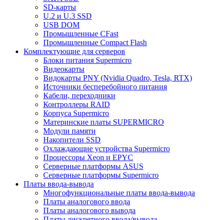
SD-карты
U.2 и U.3 SSD
USB DOM
Промышленные CFast
Промышленные Compact Flash
Комплектующие для серверов
Блоки питания Supermicro
Видеокарты
Видокарты PNY (Nvidia Quadro, Tesla, RTX)
Источники бесперебойного питания
Кабели, переходники
Контроллеры RAID
Корпуса Supermicro
Материнские платы SUPERMICRO
Модули памяти
Накопители SSD
Охлаждающие устройства Supermicro
Процессоры Xeon и EPYC
Серверные платформы ASUS
Серверные платформы Supermicro
Платы ввода-вывода
Многофункциональные платы ввода-вывода
Платы аналогового ввода
Платы аналогового вывода
Платы дискретного ввода/вывода