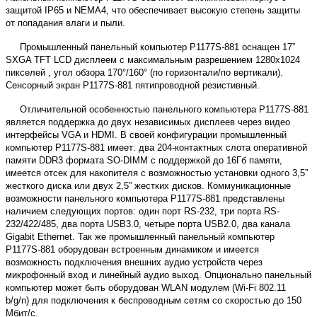
защитой IP65 и NEMA4, что обеспечивает высокую степень защиты
от попадания влаги и пыли.
Промышленный панельный компьютер P1177S-881 оснащен 17”
SXGA TFT LCD дисплеем с максимальным разрешением 1280х1024
пикселей , угол обзора 170°/160° (по горизонтали/по вертикали).
Сенсорный экран P1177S-881 пятипроводной резистивный.
Отличительной особенностью панельного компьютера P1177S-881
является поддержка до двух независимых дисплеев через видео
интерфейсы VGA и HDMI. В своей конфигурации промышленный
компьютер P1177S-881 имеет: два 204-контактных слота оперативной
памяти DDR3 формата SO-DIMM с поддержкой до 16Гб памяти,
имеется отсек для накопителя с возможностью установки одного 3,5”
жесткого диска или двух 2,5” жестких дисков. Коммуникационные
возможности панельного компьютера P1177S-881 представлены
наличием следующих портов: один порт RS-232, три порта RS-
232/422/485, два порта USB3.0, четыре порта USB2.0, два канала
Gigabit Ethernet. Так же промышленный панельный компьютер
P1177S-881 оборудован встроенным динамиком и имеется
возможность подключения внешних аудио устройств через
микрофонный вход и линейный аудио выход. Опционально панельный
компьютер может быть оборудован WLAN модулем (Wi-Fi 802.11
b/g/n) для подключения к беспроводным сетям со скоростью до 150
Мбит/с.