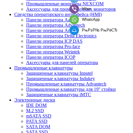
Промышленные мониторы NEXCOM
Viber
Аксессуары для промышленных мониторов
Средства операторского интерфейса (HMI)
WhatsApp
Панели оператора Aaeon
Панели оператора Advantech
РњРѕР№ РњРёСЂ
Панели оператора Arbor
Панели оператора Delta Electronics
Панели оператора ICP DAS
Панели оператора Pro-face
Панели оператора Weintek
Панели оператора ICOP
Аксессуары для панелей оператора
Промышленные клавиатуры
Защищенные клавиатуры Inputel
Защищенные клавиатуры Indukey
Промышленные клавиатуры Advantech
Промышленные клавиатуры для 19'' стойки
Защищенные клавиатуры iMTC
Электронные диски
IDE DOM
M.2 SSD
mSATA SSD
PATA SSD
SATA DOM
SATA SSD