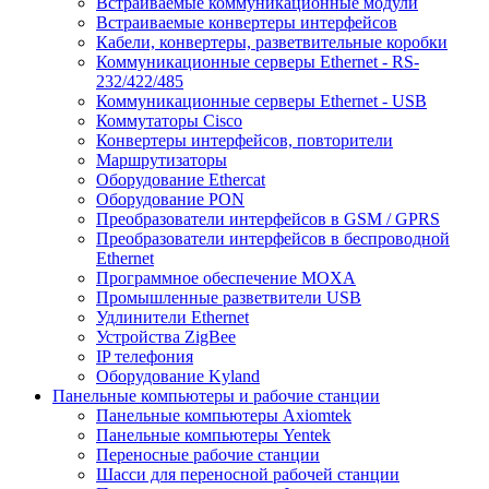
Встраиваемые коммуникационные модули
Встраиваемые конвертеры интерфейсов
Кабели, конвертеры, разветвительные коробки
Коммуникационные серверы Ethernet - RS-
232/422/485
Коммуникационные серверы Ethernet - USB
Коммутаторы Cisco
Конвертеры интерфейсов, повторители
Маршрутизаторы
Оборудование Ethercat
Оборудование PON
Преобразователи интерфейсов в GSM / GPRS
Преобразователи интерфейсов в беспроводной
Ethernet
Программное обеспечение MOXA
Промышленные разветвители USB
Удлинители Ethernet
Устройства ZigBee
IP телефония
Оборудование Kyland
Панельные компьютеры и рабочие станции
Панельные компьютеры Axiomtek
Панельные компьютеры Yentek
Переносные рабочие станции
Шасси для переносной рабочей станции