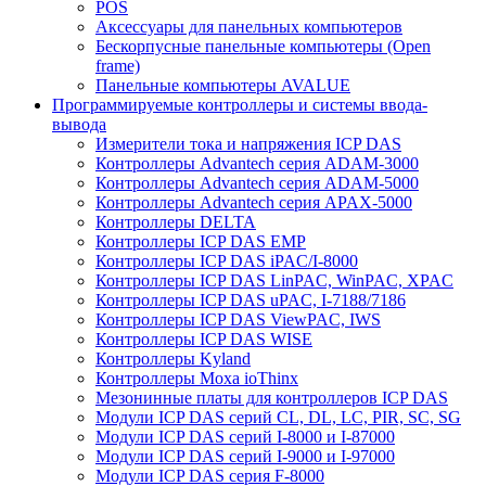
POS
Аксессуары для панельных компьютеров
Бескорпусные панельные компьютеры (Open
frame)
Панельные компьютеры AVALUE
Программируемые контроллеры и системы ввода-
вывода
Измерители тока и напряжения ICP DAS
Контроллеры Advantech серия ADAM-3000
Контроллеры Advantech серия ADAM-5000
Контроллеры Advantech серия APAX-5000
Контроллеры DELTA
Контроллеры ICP DAS EMP
Контроллеры ICP DAS iPAC/I-8000
Контроллеры ICP DAS LinPAC, WinPAC, XPAC
Контроллеры ICP DAS uPAC, I-7188/7186
Контроллеры ICP DAS ViewPAC, IWS
Контроллеры ICP DAS WISE
Контроллеры Kyland
Контроллеры Moxa ioThinx
Мезонинные платы для контроллеров ICP DAS
Модули ICP DAS серий CL, DL, LC, PIR, SC, SG
Модули ICP DAS серий I-8000 и I-87000
Модули ICP DAS серий I-9000 и I-97000
Модули ICP DAS серия F-8000