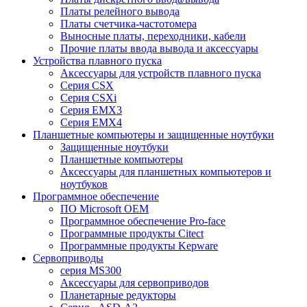
Платы релейного вывода
Платы счетчика-частотомера
Выносные платы, переходники, кабели
Прочие платы ввода вывода и аксессуары
Устройства плавного пуска
Аксессуары для устройств плавного пуска
Серия CSX
Серия CSXi
Серия EMX3
Серия EMX4
Планшетные компьютеры и защищенные ноутбуки
Защищенные ноутбуки
Планшетные компьютеры
Аксессуары для планшетных компьютеров и
ноутбуков
Программное обеспечение
ПО Microsoft OEM
Программное обеспечение Pro-face
Программные продукты Citect
Программные продукты Kepware
Сервоприводы
серия MS300
Аксессуары для сервоприводов
Планетарные редукторы