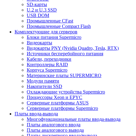
SD-карты
U.2 и U.3 SSD
USB DOM
Промышленные CFast
Промышленные Compact Flash
Комплектующие для серверов
Блоки питания Supermicro
Видеокарты
Видокарты PNY (Nvidia Quadro, Tesla, RTX)
Источники бесперебойного питания
Кабели, переходники
Контроллеры RAID
Корпуса Supermicro
Материнские платы SUPERMICRO
Модули памяти
Накопители SSD
Охлаждающие устройства Supermicro
Процессоры Xeon и EPYC
Серверные платформы ASUS
Серверные платформы Supermicro
Платы ввода-вывода
Многофункциональные платы ввода-вывода
Платы аналогового ввода
Платы аналогового вывода
Платы дискретного ввода/вывода