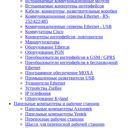
Встраиваемые коммуникационные модули
Встраиваемые конвертеры интерфейсов
Кабели, конвертеры, разветвительные коробки
Коммуникационные серверы Ethernet - RS-
232/422/485
Коммуникационные серверы Ethernet - USB
Коммутаторы Cisco
Конвертеры интерфейсов, повторители
Маршрутизаторы
Оборудование Ethercat
Оборудование PON
Преобразователи интерфейсов в GSM / GPRS
Преобразователи интерфейсов в беспроводной
Ethernet
Программное обеспечение MOXA
Промышленные разветвители USB
Удлинители Ethernet
Устройства ZigBee
IP телефония
Оборудование Kyland
Панельные компьютеры и рабочие станции
Панельные компьютеры Axiomtek
Панельные компьютеры Yentek
Переносные рабочие станции
Шасси для переносной рабочей станции