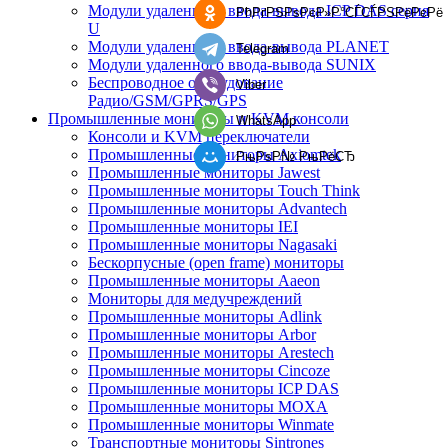
Модули удаленного ввода-вывода ICP DAS серия
РћРґРЅРѕРєР»Р°СЃСЃРЅРёРєРё
U
Модули удаленного ввода-вывода PLANET
Telegram
Модули удаленного ввода-вывода SUNIX
Беспроводное оборудование
Viber
Радио/GSM/GPRS/GPS
Промышленные мониторы и KVM консоли
WhatsApp
Консоли и KVM переключатели
Промышленные мониторы Axiomtek
РњРѕР№ РњРёСЂ
Промышленные мониторы Jawest
Промышленные мониторы Touch Think
Промышленные мониторы Advantech
Промышленные мониторы IEI
Промышленные мониторы Nagasaki
Бескорпусные (open frame) мониторы
Промышленные мониторы Aaeon
Мониторы для медучреждений
Промышленные мониторы Adlink
Промышленные мониторы Arbor
Промышленные мониторы Arestech
Промышленные мониторы Cincoze
Промышленные мониторы ICP DAS
Промышленные мониторы MOXA
Промышленные мониторы Winmate
Транспортные мониторы Sintrones