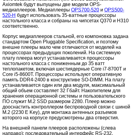
Axiomtek будут выпущены две модели OPS-
медиаплееров. Медиаплееры
OPS700-520
и
OPS500-
520-H
будут использовать 35-ваттные процессоры
настольного класса и собраны на чипсетах Q370 и H310
соответственно.
Корпус медиаплееров стальной, его компоновка задана
стандартом Open Pluggable Specification, и поэтому
внешне плееры мало чем отличаются от моделей на
процессорах предыдущих поколений. На системную
плату плеера могут устанавливается процессоры
настольного класса с пониженным до 35 ватт
теплопакетом, включая шестиядерные Core i7-8700T и
Core i5-8600T. Процессоры используют оперативную
память DDR4-2400 в конструктиве SO-DIMM. На плату
устанавливается один или два модуля, максимальный
общий объем составляет 32 Гбайт. Накопителем для
хранения операционной системы и пользовательского
ПО служит M.2 SSD размером 2280. Плеер можно
дооснастить контроллером беспроводной связи с шиной
M.2 (2230 E Key), для монтажа антенных разъемов
которого на корпусе предусмотрены два отверстия.
На внешней панели плееров расположены (слева
направо): последовательный интерфейс RS-232,