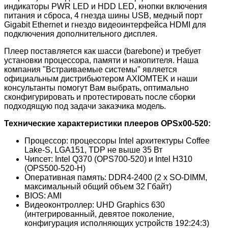
индикаторы PWR LED и HDD LED, кнопки включения
питания и сброса, 4 гнезда шины USB, медный порт
Gigabit Ethernet и гнездо видеоинтерфейса HDMI для
подключения дополнительного дисплея.
Плеер поставляется как шасси (barebone) и требует
установки процессора, памяти и накопителя. Наша
компания "Встраиваемые системы" является
официальным дистрибьютером AXIOMTEK и наши
консультанты помогут Вам выбрать, оптимально
сконфигурировать и протестировать после сборки
подходящую под задачи заказчика модель.
Технические характеристики плееров OPSx00-520:
Процессор: процессоры Intel архитектуры Coffee
Lake-S, LGA151, TDP не выше 35 Вт
Чипсет: Intel Q370 (OPS700-520) и Intel H310
(OPS500-520-H)
Оперативная память: DDR4-2400 (2 x SO-DIMM,
максимальный общий объем 32 Гбайт)
BIOS: AMI
Видеоконтроллер: UHD Graphics 630
(интегрированный, девятое поколение,
конфигурация исполняющих устройств 192:24:3)