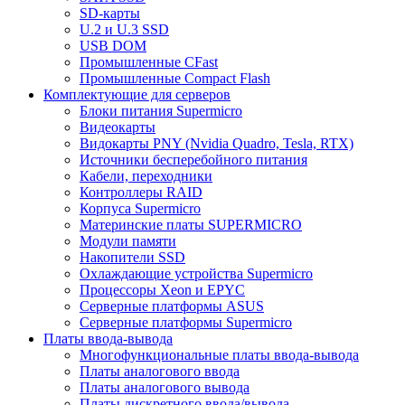
SD-карты
U.2 и U.3 SSD
USB DOM
Промышленные CFast
Промышленные Compact Flash
Комплектующие для серверов
Блоки питания Supermicro
Видеокарты
Видокарты PNY (Nvidia Quadro, Tesla, RTX)
Источники бесперебойного питания
Кабели, переходники
Контроллеры RAID
Корпуса Supermicro
Материнские платы SUPERMICRO
Модули памяти
Накопители SSD
Охлаждающие устройства Supermicro
Процессоры Xeon и EPYC
Серверные платформы ASUS
Серверные платформы Supermicro
Платы ввода-вывода
Многофункциональные платы ввода-вывода
Платы аналогового ввода
Платы аналогового вывода
Платы дискретного ввода/вывода