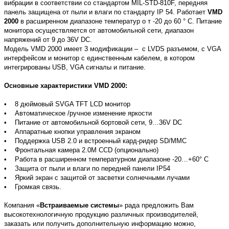
вибрации в соответствии со стандартом MIL-STD-810F, передняя
панель защищена от пыли и влаги по стандарту IP 54. Работает
VMD
2000
в расширенном диапазоне температур о т -20 до 60 ° C. Питание
монитора осуществляется от автомобильной сети, диапазон
напряжений от 9 до 36V DC.
Модель VMD 2000 имеет 3 модификации – с LVDS разъемом, с VGA
интерфейсом и монитор с единственным кабелем, в котором
интегрированы USB, VGA сигналы и питание.
Основные характеристики VMD 2000:
• 8 дюймовый SVGA TFT LCD монитор
• Автоматическое /ручное изменение яркости
• Питание от автомобильной бортовой сети, 9…36V DC
• Аппаратные кнопки управления экраном
• Поддержка USB 2.0 и встроенный кард-ридер SD/MMC
• Фронтальная камера 2.0M CCD (опционально)
• Работа в расширенном температурном диапазоне -20…+60° C
• Защита от пыли и влаги по передней панели IP54
• Яркий экран с защитой от засветки солнечными лучами
• Громкая связь.
Компания «
Встраиваем
ые системы
» рада предложить Вам
высокотехнологичную продукцию различных производителей,
заказать или получить дополнительную информацию можно,