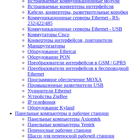
Встраиваемые коммуникационные модули
Встраиваемые конвертеры интерфейсов
Кабели, конвертеры, разветвительные коробки
Коммуникационные серверы Ethernet - RS-
232/422/485
Коммуникационные серверы Ethernet - USB
Коммутаторы Cisco
Конвертеры интерфейсов, повторители
Маршрутизаторы
Оборудование Ethercat
Оборудование PON
Преобразователи интерфейсов в GSM / GPRS
Преобразователи интерфейсов в беспроводной
Ethernet
Программное обеспечение MOXA
Промышленные разветвители USB
Удлинители Ethernet
Устройства ZigBee
IP телефония
Оборудование Kyland
Панельные компьютеры и рабочие станции
Панельные компьютеры Axiomtek
Панельные компьютеры Yentek
Переносные рабочие станции
Шасси для переносной рабочей станции