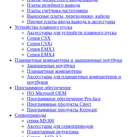
Платы релейного вывода
Платы счетчика-частотомера
Выносные платы, переходники, кабели
Прочие платы ввода вывода и аксессуары
Устройства плавного пуска
Аксессуары для устройств плавного пуска
Серия CSX
Серия CSXi
Серия EMX3
Серия EMX4
Планшетные компьютеры и защищенные ноутбуки
Защищенные ноутбуки
Планшетные компьютеры
Аксессуары для планшетных компьютеров и
ноутбуков
Программное обеспечение
ПО Microsoft OEM
Программное обеспечение Pro-face
Программные продукты Citect
Программные продукты Kepware
Сервоприводы
серия MS300
Аксессуары для сервоприводов
Планетарные редукторы