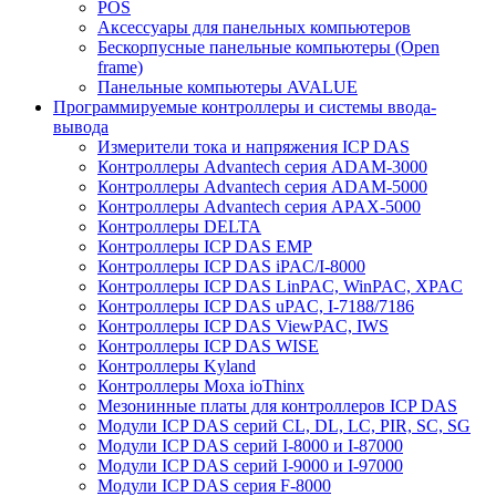
POS
Аксессуары для панельных компьютеров
Бескорпусные панельные компьютеры (Open
frame)
Панельные компьютеры AVALUE
Программируемые контроллеры и системы ввода-
вывода
Измерители тока и напряжения ICP DAS
Контроллеры Advantech серия ADAM-3000
Контроллеры Advantech серия ADAM-5000
Контроллеры Advantech серия APAX-5000
Контроллеры DELTA
Контроллеры ICP DAS EMP
Контроллеры ICP DAS iPAC/I-8000
Контроллеры ICP DAS LinPAC, WinPAC, XPAC
Контроллеры ICP DAS uPAC, I-7188/7186
Контроллеры ICP DAS ViewPAC, IWS
Контроллеры ICP DAS WISE
Контроллеры Kyland
Контроллеры Moxa ioThinx
Мезонинные платы для контроллеров ICP DAS
Модули ICP DAS серий CL, DL, LC, PIR, SC, SG
Модули ICP DAS серий I-8000 и I-87000
Модули ICP DAS серий I-9000 и I-97000
Модули ICP DAS серия F-8000