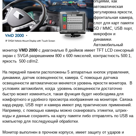
опциями, как
автоматическая
регулировка яркости,
фронтальная камера,
слот для карт памяти
SD / MMC, USB порт,
микрофон и
динамики.
Автомобильный
монитор
VMD 2000
с диагональю 8 дюймов имеет TFT LCD сенсорный
экран с SVGA разрешением 800 x 600 пикселей, контрастность 500:1,
яркость 500 cd/m2.
На передней панели расположены 5 аппаратных кнопок управления,
динамики, датчик освещенности, камера. С помощью датчика
освещенности автоматически меняется уровень яркости монитора. В
условиях автомобиля, когда уровень освещенности достаточно
быстро может изменяться, такая функция будет необходима для
комфортного и удобного просмотра изображения на мониторе. Связка
кард-ридер, USB порт и камера имеют ряд практических применений.
Например, с помощью камеры можно сканировать этикетки, штрих-
коды и данные сохранять на карту памяти либо отправлять по USB на
компьютер для последующей обработки.
Монитор выполнен в прочном корпусе, имеет защиту от ударов и