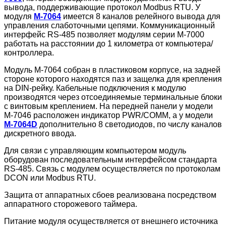
вывода, поддерживающие протокол Modbus RTU. У
модуля
M-7064
имеется 8 каналов релейного вывода для
управления слаботочными цепями. Коммуникационный
интерфейс RS-485 позволяет модулям серии M-7000
работать на расстоянии до 1 километра от компьютера/
контроллера.
Модуль M-7064 собран в пластиковом корпусе, на задней
стороне которого находятся паз и защелка для крепления
на DIN-рейку. Кабельные подключения к модулю
производятся через отсоединяемые терминальные блоки
с винтовым креплением. На передней панели у модели
M-7046 расположен индикатор PWR/COMM, а у модели
M-7064D
дополнительно 8 светодиодов, по числу каналов
дискретного ввода.
Для связи с управляющим компьютером модуль
оборудован последовательным интерфейсом стандарта
RS-485. Связь с модулем осуществляется по протоколам
DCON или Modbus RTU.
Защита от аппаратных сбоев реализована посредством
аппаратного сторожевого таймера.
Питание модуля осуществляется от внешнего источника