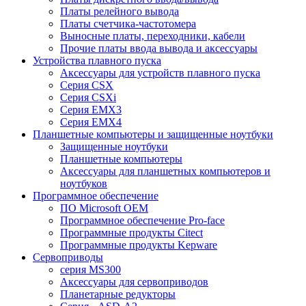
Платы релейного вывода
Платы счетчика-частотомера
Выносные платы, переходники, кабели
Прочие платы ввода вывода и аксессуары
Устройства плавного пуска
Аксессуары для устройств плавного пуска
Серия CSX
Серия CSXi
Серия EMX3
Серия EMX4
Планшетные компьютеры и защищенные ноутбуки
Защищенные ноутбуки
Планшетные компьютеры
Аксессуары для планшетных компьютеров и
ноутбуков
Программное обеспечение
ПО Microsoft OEM
Программное обеспечение Pro-face
Программные продукты Citect
Программные продукты Kepware
Сервоприводы
серия MS300
Аксессуары для сервоприводов
Планетарные редукторы