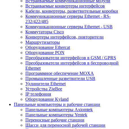
Встраиваемые коммуникационные модули
Встраиваемые конвертеры интерфейсов
Кабели, конвертеры, разветвительные коробки
Коммуникационные серверы Ethernet - RS-
232/422/485
Коммуникационные серверы Ethernet - USB
Коммутаторы Cisco
Конвертеры интерфейсов, повторители
Маршрутизаторы
Оборудование Ethercat
Оборудование PON
Преобразователи интерфейсов в GSM / GPRS
Преобразователи интерфейсов в беспроводной
Ethernet
Программное обеспечение MOXA
Промышленные разветвители USB
Удлинители Ethernet
Устройства ZigBee
IP телефония
Оборудование Kyland
Панельные компьютеры и рабочие станции
Панельные компьютеры Axiomtek
Панельные компьютеры Yentek
Переносные рабочие станции
Шасси для переносной рабочей станции