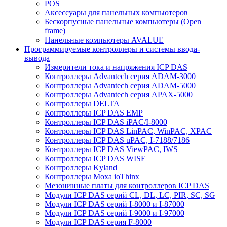
POS
Аксессуары для панельных компьютеров
Бескорпусные панельные компьютеры (Open
frame)
Панельные компьютеры AVALUE
Программируемые контроллеры и системы ввода-
вывода
Измерители тока и напряжения ICP DAS
Контроллеры Advantech серия ADAM-3000
Контроллеры Advantech серия ADAM-5000
Контроллеры Advantech серия APAX-5000
Контроллеры DELTA
Контроллеры ICP DAS EMP
Контроллеры ICP DAS iPAC/I-8000
Контроллеры ICP DAS LinPAC, WinPAC, XPAC
Контроллеры ICP DAS uPAC, I-7188/7186
Контроллеры ICP DAS ViewPAC, IWS
Контроллеры ICP DAS WISE
Контроллеры Kyland
Контроллеры Moxa ioThinx
Мезонинные платы для контроллеров ICP DAS
Модули ICP DAS серий CL, DL, LC, PIR, SC, SG
Модули ICP DAS серий I-8000 и I-87000
Модули ICP DAS серий I-9000 и I-97000
Модули ICP DAS серия F-8000