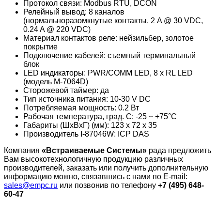
Протокол связи: Modbus RTU, DCON
Релейный вывод: 8 каналов
(нормальноразомкнутые контакты, 2 A @ 30 VDC,
0.24 A @ 220 VDC)
Материал контактов реле: нейзильбер, золотое
покрытие
Подключение кабелей: съемный терминальный
блок
LED индикаторы: PWR/COMM LED, 8 x RL LED
(модель M-7064D)
Сторожевой таймер: да
Тип источника питания: 10-30 V DC
Потребляемая мощность: 0.2 Вт
Рабочая температура, град. C: -25 ~ +75°C
Габариты (ШxВxГ) (мм): 123 x 72 x 35
Производитель I-87046W: ICP DAS
Компания
«Встраиваемые Cистемы»
рада предложить
Вам высокотехнологичную продукцию различных
производителей, заказать или получить дополнительную
информацию можно, связавшись с нами по E-mail:
sales@empc.ru
или позвонив по телефону
+7 (495) 648-
60-47