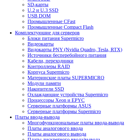
SD-карты
U.2 и U.3 SSD
USB DOM
Промышленные CFast
Промышленные Compact Flash
Комплектующие для серверов
Блоки питания Supermicro
Видеокарты
Видокарты PNY (Nvidia Quadro, Tesla, RTX)
Источники бесперебойного питания
Кабели, переходники
Контроллеры RAID
Корпуса Supermicro
Материнские платы SUPERMICRO
Модули памяти
Накопители SSD
Охлаждающие устройства Supermicro
Процессоры Xeon и EPYC
Серверные платформы ASUS
Серверные платформы Supermicro
Платы ввода-вывода
Многофункциональные платы ввода-вывода
Платы аналогового ввода
Платы аналогового вывода
Платы дискретного ввода/вывода