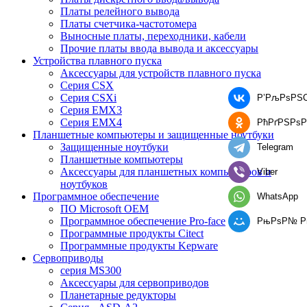
Платы релейного вывода
Платы счетчика-частотомера
Выносные платы, переходники, кабели
Прочие платы ввода вывода и аксессуары
Устройства плавного пуска
Аксессуары для устройств плавного пуска
Серия CSX
Серия CSXi
Р’РљРѕРЅС
Серия EMX3
Серия EMX4
РћРґРЅРѕР
Планшетные компьютеры и защищенные ноутбуки
Защищенные ноутбуки
Telegram
Планшетные компьютеры
Аксессуары для планшетных компьютеров и
Viber
ноутбуков
Программное обеспечение
WhatsApp
ПО Microsoft OEM
Программное обеспечение Pro-face
РњРѕР№ 
Программные продукты Citect
Программные продукты Kepware
Сервоприводы
серия MS300
Аксессуары для сервоприводов
Планетарные редукторы