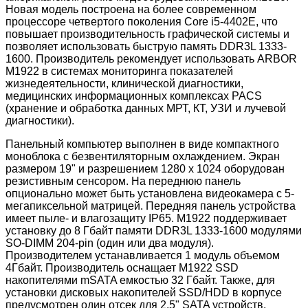
Новая модель построена на более современном
процессоре четвертого поколения Core i5-4402E, что
повышает производительность графической системы и
позволяет использовать быструю память DDR3L 1333-
1600. Производитель рекомендует использовать ARBOR
M1922 в системах мониторинга показателей
жизнедеятельности, клинической диагностики,
медицинских информационных комплексах PACS
(хранение и обработка данных МРТ, КТ, УЗИ и лучевой
диагностики).
Панельный компьютер выполнен в виде компактного
моноблока с безвентиляторным охлаждением. Экран
размером 19" и разрешением 1280 x 1024 оборудован
резистивным сенсором. На переднюю панель
опционально может быть установлена видеокамера с 5-
мегапиксельной матрицей. Передняя панель устройства
имеет пыле- и влагозащиту IP65. M1922 поддерживает
установку до 8 Гбайт памяти DDR3L 1333-1600 модулями
SO-DIMM 204-pin (один или два модуля).
Производителем устанавливается 1 модуль объемом
4Гбайт. Производитель оснащает M1922 SSD
накопителями mSATA емкостью 32 Гбайт. Также, для
установки дисковых накопителей SSD/HDD в корпусе
предусмотрен один отсек для 2.5" SATA устройств.