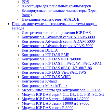
POS
Аксессуары для панельных компьютеров
Бескорпусные панельные компьютеры (Open
frame)
Панельные компьютеры AVALUE
Программируемые контроллеры и системы ввода-
вывода
Измерители тока и напряжения ICP DAS
Контроллеры Advantech серия ADAM-3000
Контроллеры Advantech серия ADAM-5000
Контроллеры Advantech серия APAX-5000
Контроллеры DELTA
Контроллеры ICP DAS EMP
Контроллеры ICP DAS iPAC/I-8000
Контроллеры ICP DAS LinPAC, WinPAC, XPAC
Контроллеры ICP DAS uPAC, I-7188/7186
Контроллеры ICP DAS ViewPAC, IWS
Контроллеры ICP DAS WISE
Контроллеры Kyland
Контроллеры Moxa ioThinx
Мезонинные платы для контроллеров ICP DAS
Модули ICP DAS серий CL, DL, LC, PIR, SC, SG
Модули ICP DAS серий I-8000 и I-87000
Модули ICP DAS серий I-9000 и I-97000
Модули ICP DAS серия F-8000