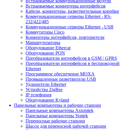
Встраиваемые коммуникационные модули
Встраиваемые конвертеры интерфейсов
Кабели, конвертеры, разветвительные коробки
Коммуникационные серверы Ethernet - RS-
232/422/485
Коммуникационные серверы Ethernet - USB
Коммутаторы Cisco
Конвертеры интерфейсов, повторители
Маршрутизаторы
Оборудование Ethercat
Оборудование PON
Преобразователи интерфейсов в GSM / GPRS
Преобразователи интерфейсов в беспроводной
Ethernet
Программное обеспечение MOXA
Промышленные разветвители USB
Удлинители Ethernet
Устройства ZigBee
IP телефония
Оборудование Kyland
Панельные компьютеры и рабочие станции
Панельные компьютеры Axiomtek
Панельные компьютеры Yentek
Переносные рабочие станции
Шасси для переносной рабочей станции