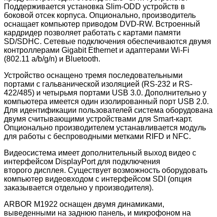
Поддерживается установка Slim-ODD устройств в
боковой отсек корпуса. Опционально, производитель
оснащает компьютер приводом DVD-RW. Встроенный
кардридер позволяет работать с картами памяти
SD/SDHC. Сетевые подключения обеспечиваются двумя
контроллерами Gigabit Ethernet и адаптерами Wi-Fi
(802.11 a/b/g/n) и Bluetooth.
Устройство оснащено тремя последовательными
портами с гальванической изоляцией (RS-232 и RS-
422/485) и четырьмя портами USB 3.0. Дополнительно у
компьютера имеется один изолированный порт USB 2.0.
Для идентификации пользователей система оборудована
двумя считывающими устройствами для Smart-карт.
Опционально производителем устанавливается модуль
для работы с беспроводными метками RIFD и NFC.
Видеосистема имеет дополнительный выход видео с
интерфейсом DisplayPort для подключения
второго дисплея. Существует возможность оборудовать
компьютер видеовходом с интерфейсом SDI (опция
заказывается отдельно у производителя).
ARBOR M1922 оснащен двумя динамиками,
выведенными на заднюю панель, и микрофоном на