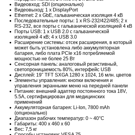
Видеовход: SDI (опционально)
Видеовыход: 1 x DisplayPort
Ethernet: 2 x GbE, гальваническая изоляция 4 кВ
Последовательные порты: 1 x RS-232/422/485; 2 x
RS-232, все порты с гальванической изоляцией 4 кВ
Порты USB: 1 x USB 2.0 c гальванической
изоляцией 4 кВ; 4 x USB 3.0
Расширение системы: отсек расширения, в который
может быть установлена либо аккумуляторная
батарея, либо плата PCIe x16 потребляемой
мощностью не более 25 Вт
Сенсорная панель: аналоговый резистивный,
светопроницаемость 80%, интерфейс USB
Дисплей: 19" TFT SXGA 1280 x 1024, 16 млн. цветов
Элементы управления: кнопки включения и
управления экранными меню на передней панели
Питание: внешний адаптер постоянного тока 18V,
5.5A, сертифицирован для медицинских
применений
Аккумуляторная батарея: Li-Ion, 7800 mAh
(опционально)
Диапазон рабочих температур: 0 ~ 40°C
Габариты: 400 x 460 x 60
Вес: 7,5 кг
Способы установки: VESA 75,