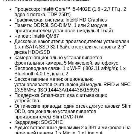
Процессор: Intel® Core™ i5-4402E (1,6 - 2,7 ГГц , 2
ядра 4 потока, TDP 25Вт)
Графическая система: Intel® HD Graphics
Память: DDR3L SO-DIMM, 1 или 2 модуля,
производителем установлен модуль 4 Гбайт
Чипсет: Intel® QM87
Дисковые накопители: производителем установлен
1 x mSATA SSD 32 Гбайт, отсек для установки 2,5"
диска HDD/SSD
Камера: опционально устанавливается
фронтальная камера, 5 Мпикселей, автофокус
Беспроводная связь: 1 x Wi-Fi ( 802.11 a/b/g/n); 1 x
Bluetooth 4.0 LE, класс 2
Бесконтактные метки: опционально
устанавливается считывающий модуль RFID & NFC
13.56MHz (ISO 14443A/14443B/15693)
Поддержка Smart-карт: два считывающих
устройства
Оптические приводы: один отсек для установки Slim
ODD, опционально устанавливается
производителем Slim DVD-RW
Кардридер: SD/SDHC
Аудио: встроенные динамики 2 x 3Вт и микрофон на
передней панели, 1 x Mic in, 1 x Line out