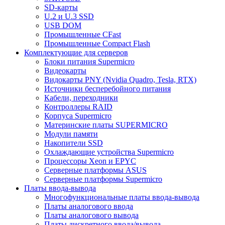
SD-карты
U.2 и U.3 SSD
USB DOM
Промышленные CFast
Промышленные Compact Flash
Комплектующие для серверов
Блоки питания Supermicro
Видеокарты
Видокарты PNY (Nvidia Quadro, Tesla, RTX)
Источники бесперебойного питания
Кабели, переходники
Контроллеры RAID
Корпуса Supermicro
Материнские платы SUPERMICRO
Модули памяти
Накопители SSD
Охлаждающие устройства Supermicro
Процессоры Xeon и EPYC
Серверные платформы ASUS
Серверные платформы Supermicro
Платы ввода-вывода
Многофункциональные платы ввода-вывода
Платы аналогового ввода
Платы аналогового вывода
Платы дискретного ввода/вывода