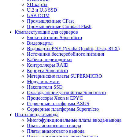
SD-карты
U.2 и U.3 SSD
USB DOM
Промышленные CFast
Промышленные Compact Flash
Комплектующие для серверов
Блоки питания Supermicro
Видеокарты
Видокарты PNY (Nvidia Quadro, Tesla, RTX)
Источники бесперебойного питания
Кабели, переходники
Контроллеры RAID
Корпуса Supermicro
Материнские платы SUPERMICRO
Модули памяти
Накопители SSD
Охлаждающие устройства Supermicro
Процессоры Xeon и EPYC
Серверные платформы ASUS
Серверные платформы Supermicro
Платы ввода-вывода
Многофункциональные платы ввода-вывода
Платы аналогового ввода
Платы аналогового вывода
Платы дискретного ввода/вывода