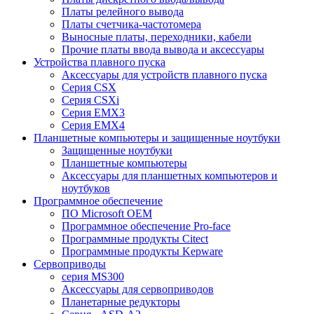
Платы релейного вывода
Платы счетчика-частотомера
Выносные платы, переходники, кабели
Прочие платы ввода вывода и аксессуары
Устройства плавного пуска
Аксессуары для устройств плавного пуска
Серия CSX
Серия CSXi
Серия EMX3
Серия EMX4
Планшетные компьютеры и защищенные ноутбуки
Защищенные ноутбуки
Планшетные компьютеры
Аксессуары для планшетных компьютеров и
ноутбуков
Программное обеспечение
ПО Microsoft OEM
Программное обеспечение Pro-face
Программные продукты Citect
Программные продукты Kepware
Сервоприводы
серия MS300
Аксессуары для сервоприводов
Планетарные редукторы