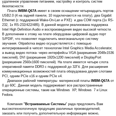
удаленное управление питанием, настройку и контроль систем
безопасности.
Плата
IMBM-Q67A
имеет в своем оснащении четырнадцать портов
USB2.0 (4 на задней панели, 10 подключаются на плату), два Gigabit
Ethernet (с поддержкой Wake-On-Lan и PXE) и два COM порта (1х RS-
232, 1x RS-232/422/485). В данной модели реализована поддержка
I
ntel High Definition Audio и воспроизведени
я
видео высокой четкости.
В дополнении к этому на плате оборудован цифровой аудио порт
S/PDIF, что позволяет подключить многоканальную систему
звучания. Обработка видео осуществляется с помощью
интегрированной в чипсет технологии Intel Graphics Media Accelerator,
а вывод видео потока- через интерфейсы VGA (разрешение 2048х1536
пикселей), DVI (разрешение 1920х1200 пикселей) и DisplayPort
(разрешение 2560х1600 пикселей). На плате имеется четыре слота
оперативной памяти DDR3 с поддержкой до 32Гб. Для расширения
коммуникационных возможностей плата оборудована двумя слотами
PCI, одним PCIe x16 и одним PCIe x4.
Диапазон рабочей температуры материнской платы
IMBM-Q67A
от
0 до 60С. Данная модель поддерживает все распространенные
операционные системы, такие как Windows XP, Windows 7 и Linux
Fedora.
Компания
"Встраиваемые Системы
" рада предложить Вам
высокотехнологичную продукцию различных производителей,
заказать или получить дополнительную информацию можно,