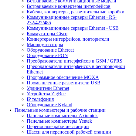
Встраиваемые коммуникационные модули
Встраиваемые конвертеры интерфейсов
Кабели, конвертеры, разветвительные коробки
Коммуникационные серверы Ethernet - RS-
232/422/485
Коммуникационные серверы Ethernet - USB
Коммутаторы Cisco
Конвертеры интерфейсов, повторители
Маршрутизаторы
Оборудование Ethercat
Оборудование PON
Преобразователи интерфейсов в GSM / GPRS
Преобразователи интерфейсов в беспроводной
Ethernet
Программное обеспечение MOXA
Промышленные разветвители USB
Удлинители Ethernet
Устройства ZigBee
IP телефония
Оборудование Kyland
Панельные компьютеры и рабочие станции
Панельные компьютеры Axiomtek
Панельные компьютеры Yentek
Переносные рабочие станции
Шасси для переносной рабочей станции