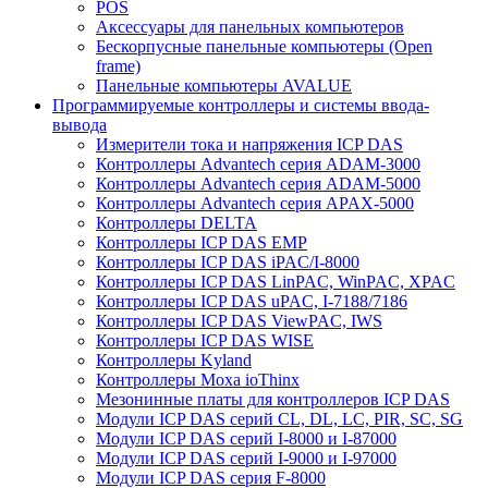
POS
Аксессуары для панельных компьютеров
Бескорпусные панельные компьютеры (Open
frame)
Панельные компьютеры AVALUE
Программируемые контроллеры и системы ввода-
вывода
Измерители тока и напряжения ICP DAS
Контроллеры Advantech серия ADAM-3000
Контроллеры Advantech серия ADAM-5000
Контроллеры Advantech серия APAX-5000
Контроллеры DELTA
Контроллеры ICP DAS EMP
Контроллеры ICP DAS iPAC/I-8000
Контроллеры ICP DAS LinPAC, WinPAC, XPAC
Контроллеры ICP DAS uPAC, I-7188/7186
Контроллеры ICP DAS ViewPAC, IWS
Контроллеры ICP DAS WISE
Контроллеры Kyland
Контроллеры Moxa ioThinx
Мезонинные платы для контроллеров ICP DAS
Модули ICP DAS серий CL, DL, LC, PIR, SC, SG
Модули ICP DAS серий I-8000 и I-87000
Модули ICP DAS серий I-9000 и I-97000
Модули ICP DAS серия F-8000