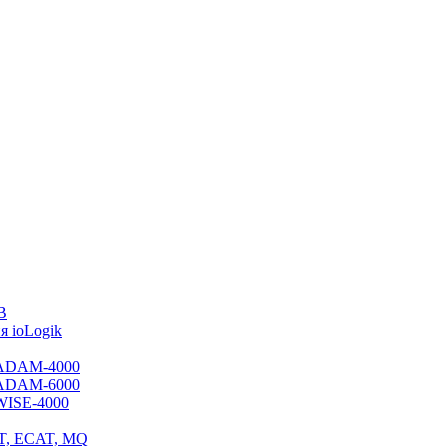
B
 ioLogik
я ADAM-4000
я ADAM-6000
 WISE-4000
ET, ECAT, MQ