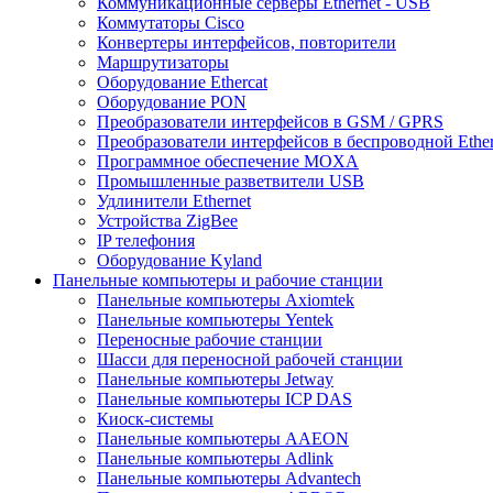
Коммуникационные серверы Ethernet - USB
Коммутаторы Cisco
Конвертеры интерфейсов, повторители
Маршрутизаторы
Оборудование Ethercat
Оборудование PON
Преобразователи интерфейсов в GSM / GPRS
Преобразователи интерфейсов в беспроводной Ether
Программное обеспечение MOXA
Промышленные разветвители USB
Удлинители Ethernet
Устройства ZigBee
IP телефония
Оборудование Kyland
Панельные компьютеры и рабочие станции
Панельные компьютеры Axiomtek
Панельные компьютеры Yentek
Переносные рабочие станции
Шасси для переносной рабочей станции
Панельные компьютеры Jetway
Панельные компьютеры ICP DAS
Киоск-системы
Панельные компьютеры AAEON
Панельные компьютеры Adlink
Панельные компьютеры Advantech