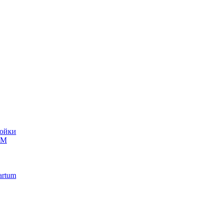
ойки
UM
artum