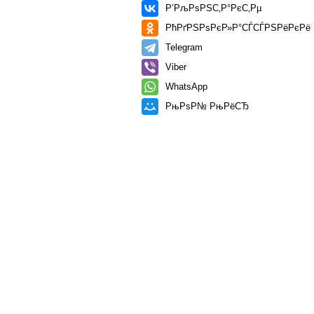
Р’РљРѕРЅС‚Р°РєС‚Рµ
РћРґРЅРѕРєР»Р°СЃСЃРЅРёРєРё
Telegram
Viber
WhatsApp
РњРѕР№ РњРёСЂ