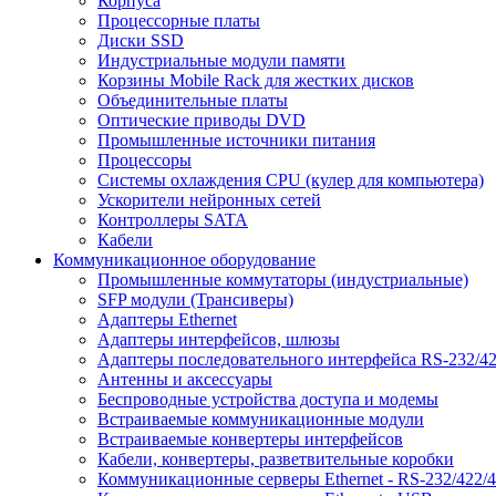
Корпуса
Процессорные платы
Диски SSD
Индустриальные модули памяти
Корзины Mobile Rack для жестких дисков
Объединительные платы
Оптические приводы DVD
Промышленные источники питания
Процессоры
Системы охлаждения CPU (кулер для компьютера)
Ускорители нейронных сетей
Контроллеры SATA
Кабели
Коммуникационное оборудование
Промышленные коммутаторы (индустриальные)
SFP модули (Трансиверы)
Адаптеры Ethernet
Адаптеры интерфейсов, шлюзы
Адаптеры последовательного интерфейса RS-232/42
Антенны и аксессуары
Беспроводные устройства доступа и модемы
Встраиваемые коммуникационные модули
Встраиваемые конвертеры интерфейсов
Кабели, конвертеры, разветвительные коробки
Коммуникационные серверы Ethernet - RS-232/422/