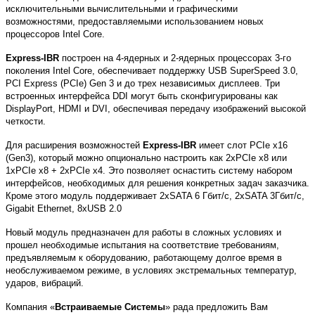
исключительными вычислительными и графическими
возможностями, предоставляемыми использованием новых
процессоров Intel Core.
Express-IBR
построен на 4-ядерных и 2-ядерных процессорах 3-го
поколения Intel Core, обеспечивает поддержку USB SuperSpeed ​​3.0,
PCI Express (PCIe) Gen 3 и до трех независимых дисплеев. Три
встроенных интерфейса DDI могут быть сконфигурированы как
DisplayPort, HDMI и DVI, обеспечивая передачу изображений высокой
четкости.
Для расширения возможностей
Express-IBR
имеет слот PCIe x16
(Gen3), который можно опционально настроить как 2xPCIe x8 или
1xPCIe x8 + 2xPCIe x4. Это позволяет оснастить систему набором
интерфейсов, необходимых для решения конкретных задач заказчика.
Кроме этого модуль поддерживает 2xSATA 6 Гбит/с, 2xSATA 3Гбит/с,
Gigabit Ethernet, 8xUSB 2.0
Новый модуль предназначен для работы в сложных условиях и
прошел необходимые испытания на соответствие требованиям,
предъявляемым к оборудованию, работающему долгое время в
необслуживаемом режиме, в условиях экстремальных температур,
ударов, вибраций.
Компания «
Встраиваемые Системы
» рада предложить Вам