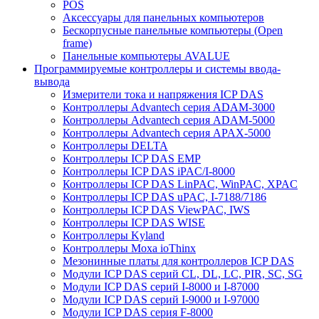
POS
Аксессуары для панельных компьютеров
Бескорпусные панельные компьютеры (Open
frame)
Панельные компьютеры AVALUE
Программируемые контроллеры и системы ввода-
вывода
Измерители тока и напряжения ICP DAS
Контроллеры Advantech серия ADAM-3000
Контроллеры Advantech серия ADAM-5000
Контроллеры Advantech серия APAX-5000
Контроллеры DELTA
Контроллеры ICP DAS EMP
Контроллеры ICP DAS iPAC/I-8000
Контроллеры ICP DAS LinPAC, WinPAC, XPAC
Контроллеры ICP DAS uPAC, I-7188/7186
Контроллеры ICP DAS ViewPAC, IWS
Контроллеры ICP DAS WISE
Контроллеры Kyland
Контроллеры Moxa ioThinx
Мезонинные платы для контроллеров ICP DAS
Модули ICP DAS серий CL, DL, LC, PIR, SC, SG
Модули ICP DAS серий I-8000 и I-87000
Модули ICP DAS серий I-9000 и I-97000
Модули ICP DAS серия F-8000