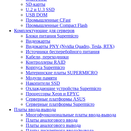
SD-карты
U.2 и U.3 SSD
USB DOM
Промышленные CFast
Промышленные Compact Flash
Комплектующие для серверов
Блоки питания Supermicro
Видеокарты
Видокарты PNY (Nvidia Quadro, Tesla, RTX)
Источники бесперебойного питания
Кабели, переходники
Контроллеры RAID
Корпуса Supermicro
Материнские платы SUPERMICRO
Модули памяти
Накопители SSD
Охлаждающие устройства Supermicro
Процессоры Xeon и EPYC
Серверные платформы ASUS
Серверные платформы Supermicro
Платы ввода-вывода
Многофункциональные платы ввода-вывода
Платы аналогового ввода
Платы аналогового вывода
Платы дискретного ввода/вывода