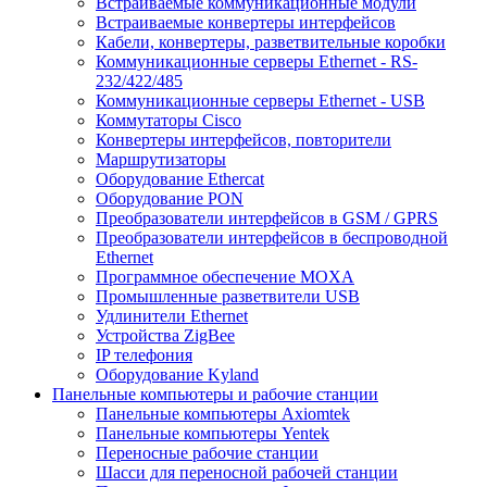
Встраиваемые коммуникационные модули
Встраиваемые конвертеры интерфейсов
Кабели, конвертеры, разветвительные коробки
Коммуникационные серверы Ethernet - RS-
232/422/485
Коммуникационные серверы Ethernet - USB
Коммутаторы Cisco
Конвертеры интерфейсов, повторители
Маршрутизаторы
Оборудование Ethercat
Оборудование PON
Преобразователи интерфейсов в GSM / GPRS
Преобразователи интерфейсов в беспроводной
Ethernet
Программное обеспечение MOXA
Промышленные разветвители USB
Удлинители Ethernet
Устройства ZigBee
IP телефония
Оборудование Kyland
Панельные компьютеры и рабочие станции
Панельные компьютеры Axiomtek
Панельные компьютеры Yentek
Переносные рабочие станции
Шасси для переносной рабочей станции