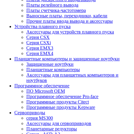
Платы релейного вывода
Платы счетчика-частотомера
Выносные платы, переходники, кабели
Прочие платы ввода вывода и аксессуары
Устройства плавного пуска
Аксессуары для устройств плавного пуска
Серия CSX
Серия CSXi
Серия EMX3
Серия EMX4
Планшетные компьютеры и защищенные ноутбуки
Защищенные ноутбуки
Планшетные компьютеры
Аксессуары для планшетных компьютеров и
ноутбуков
Программное обеспечение
ПО Microsoft OEM
Программное обеспечение Pro-face
Программные продукты Citect
Программные продукты Kepware
Сервоприводы
серия MS300
Аксессуары для сервоприводов
Планетарные редукторы