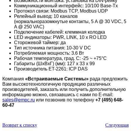
Возможности монтажа: установка на DIN-рейку
Коммуникационный интерфейс: 10/100 Base-Tx
Протокол связи: Modbus TCP, Modbus UDP
Релейный вывод: 10 каналов
(нормальноразомкнутые контакты, 5 A @ 30 VDC, 5
A @ 250 VAC)
Подключение кабелей: клеммная колодка
LED индикаторы: PWR, LINK, 10 x RO LED
Сторожевой таймер: да
Тип источника питания: 10-30 V DC
Потребляемая мощность: 3.6 Вт
Рабочая температура, град. C: -25 ~ +75°C
Габариты (ШxВxГ) (мм): 127 x 33 x 99
Производитель ET-2261: ICP DAS
Компания
«Встраиваемые Cистемы»
рада предложить
Вам высокотехнологичную продукцию различных
производителей, заказать или получить дополнительную
информацию можно, связавшись с нами по E-mail:
sales@empc.ru
или позвонив по телефону
+7 (495) 648-
60-47
Возврат к списку
Следующая