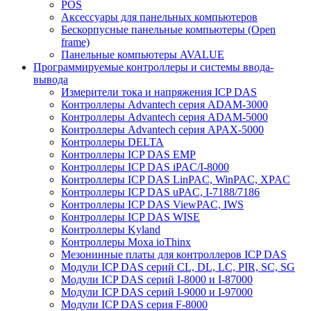
POS
Аксессуары для панельных компьютеров
Бескорпусные панельные компьютеры (Open
frame)
Панельные компьютеры AVALUE
Программируемые контроллеры и системы ввода-
вывода
Измерители тока и напряжения ICP DAS
Контроллеры Advantech серия ADAM-3000
Контроллеры Advantech серия ADAM-5000
Контроллеры Advantech серия APAX-5000
Контроллеры DELTA
Контроллеры ICP DAS EMP
Контроллеры ICP DAS iPAC/I-8000
Контроллеры ICP DAS LinPAC, WinPAC, XPAC
Контроллеры ICP DAS uPAC, I-7188/7186
Контроллеры ICP DAS ViewPAC, IWS
Контроллеры ICP DAS WISE
Контроллеры Kyland
Контроллеры Moxa ioThinx
Мезонинные платы для контроллеров ICP DAS
Модули ICP DAS серий CL, DL, LC, PIR, SC, SG
Модули ICP DAS серий I-8000 и I-87000
Модули ICP DAS серий I-9000 и I-97000
Модули ICP DAS серия F-8000