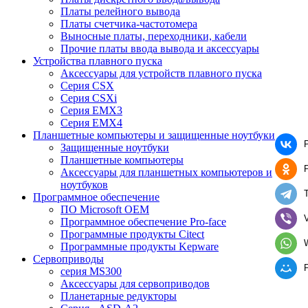
Платы релейного вывода
Платы счетчика-частотомера
Выносные платы, переходники, кабели
Прочие платы ввода вывода и аксессуары
Устройства плавного пуска
Аксессуары для устройств плавного пуска
Серия CSX
Серия CSXi
Серия EMX3
Серия EMX4
Планшетные компьютеры и защищенные ноутбуки
Защищенные ноутбуки
Планшетные компьютеры
Аксессуары для планшетных компьютеров и
ноутбуков
Программное обеспечение
ПО Microsoft OEM
V
Программное обеспечение Pro-face
Программные продукты Citect
Программные продукты Kepware
Сервоприводы
серия MS300
Аксессуары для сервоприводов
Планетарные редукторы