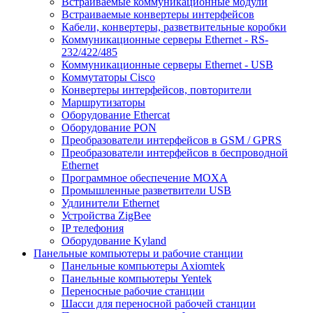
Встраиваемые коммуникационные модули
Встраиваемые конвертеры интерфейсов
Кабели, конвертеры, разветвительные коробки
Коммуникационные серверы Ethernet - RS-
232/422/485
Коммуникационные серверы Ethernet - USB
Коммутаторы Cisco
Конвертеры интерфейсов, повторители
Маршрутизаторы
Оборудование Ethercat
Оборудование PON
Преобразователи интерфейсов в GSM / GPRS
Преобразователи интерфейсов в беспроводной
Ethernet
Программное обеспечение MOXA
Промышленные разветвители USB
Удлинители Ethernet
Устройства ZigBee
IP телефония
Оборудование Kyland
Панельные компьютеры и рабочие станции
Панельные компьютеры Axiomtek
Панельные компьютеры Yentek
Переносные рабочие станции
Шасси для переносной рабочей станции