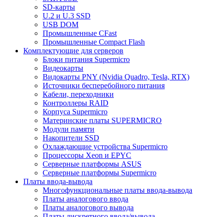
SD-карты
U.2 и U.3 SSD
USB DOM
Промышленные CFast
Промышленные Compact Flash
Комплектующие для серверов
Блоки питания Supermicro
Видеокарты
Видокарты PNY (Nvidia Quadro, Tesla, RTX)
Источники бесперебойного питания
Кабели, переходники
Контроллеры RAID
Корпуса Supermicro
Материнские платы SUPERMICRO
Модули памяти
Накопители SSD
Охлаждающие устройства Supermicro
Процессоры Xeon и EPYC
Серверные платформы ASUS
Серверные платформы Supermicro
Платы ввода-вывода
Многофункциональные платы ввода-вывода
Платы аналогового ввода
Платы аналогового вывода
Платы дискретного ввода/вывода