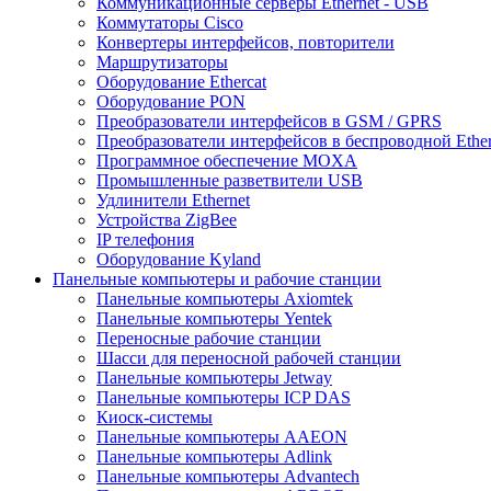
Коммуникационные серверы Ethernet - USB
Коммутаторы Cisco
Конвертеры интерфейсов, повторители
Маршрутизаторы
Оборудование Ethercat
Оборудование PON
Преобразователи интерфейсов в GSM / GPRS
Преобразователи интерфейсов в беспроводной Ether
Программное обеспечение MOXA
Промышленные разветвители USB
Удлинители Ethernet
Устройства ZigBee
IP телефония
Оборудование Kyland
Панельные компьютеры и рабочие станции
Панельные компьютеры Axiomtek
Панельные компьютеры Yentek
Переносные рабочие станции
Шасси для переносной рабочей станции
Панельные компьютеры Jetway
Панельные компьютеры ICP DAS
Киоск-системы
Панельные компьютеры AAEON
Панельные компьютеры Adlink
Панельные компьютеры Advantech