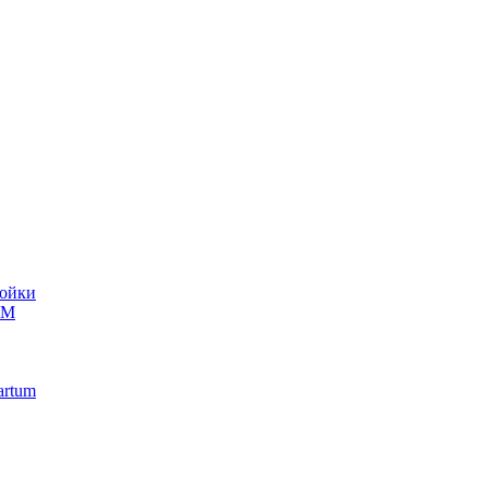
ойки
UM
artum