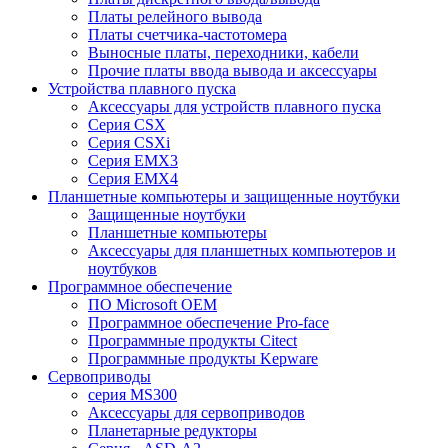
Платы релейного вывода
Платы счетчика-частотомера
Выносные платы, переходники, кабели
Прочие платы ввода вывода и аксессуары
Устройства плавного пуска
Аксессуары для устройств плавного пуска
Серия CSX
Серия CSXi
Серия EMX3
Серия EMX4
Планшетные компьютеры и защищенные ноутбуки
Защищенные ноутбуки
Планшетные компьютеры
Аксессуары для планшетных компьютеров и
ноутбуков
Программное обеспечение
ПО Microsoft OEM
Программное обеспечение Pro-face
Программные продукты Citect
Программные продукты Kepware
Сервоприводы
серия MS300
Аксессуары для сервоприводов
Планетарные редукторы