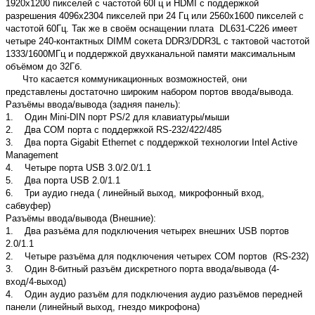
1920х1200 пикселей с частотой 60Гц и HDMI с поддержкой
разрешения 4096х2304 пикселей при 24 Гц или 2560х1600 пикселей с
частотой 60Гц. Так же в своём оснащении плата DL631-C226 имеет
четыре 240-контактных DIMM сокета DDR3/DDR3L с тактовой частотой
1333/1600МГц и поддержкой двухканальной памяти максимальным
объёмом до 32Гб.
Что касается коммуникационных возможностей, они
представлены достаточно широким набором портов ввода/вывода.
Разъёмы ввода/вывода (задняя панель):
1. Один Mini-DIN порт PS/2 для клавиатуры/мыши
2. Два COM порта с поддержкой RS-232/422/485
3. Два порта Gigabit Ethernet с поддержкой технологии Intel Active
Management
4. Четыре порта USB 3.0/2.0/1.1
5. Два порта USB 2.0/1.1
6. Три аудио гнеда ( линейный выход, микрофонный вход,
сабвуфер)
Разъёмы ввода/вывода (Внешние):
1. Два разъёма для подключения четырех внешних USB портов
2.0/1.1
2. Четыре разъёма для подключения четырех COM портов (RS-232)
3. Один 8-битный разъём дискретного порта ввода/вывода (4-
вход/4-выход)
4. Один аудио разъём для подключения аудио разъёмов передней
панели (линейный выход, гнездо микрофона)