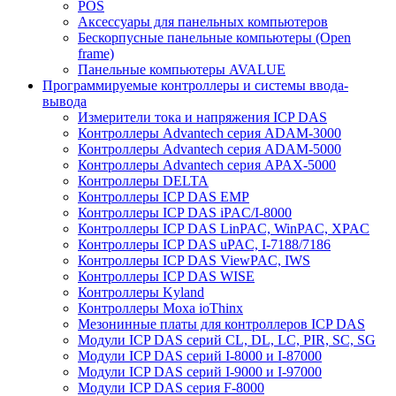
POS
Аксессуары для панельных компьютеров
Бескорпусные панельные компьютеры (Open
frame)
Панельные компьютеры AVALUE
Программируемые контроллеры и системы ввода-
вывода
Измерители тока и напряжения ICP DAS
Контроллеры Advantech серия ADAM-3000
Контроллеры Advantech серия ADAM-5000
Контроллеры Advantech серия APAX-5000
Контроллеры DELTA
Контроллеры ICP DAS EMP
Контроллеры ICP DAS iPAC/I-8000
Контроллеры ICP DAS LinPAC, WinPAC, XPAC
Контроллеры ICP DAS uPAC, I-7188/7186
Контроллеры ICP DAS ViewPAC, IWS
Контроллеры ICP DAS WISE
Контроллеры Kyland
Контроллеры Moxa ioThinx
Мезонинные платы для контроллеров ICP DAS
Модули ICP DAS серий CL, DL, LC, PIR, SC, SG
Модули ICP DAS серий I-8000 и I-87000
Модули ICP DAS серий I-9000 и I-97000
Модули ICP DAS серия F-8000