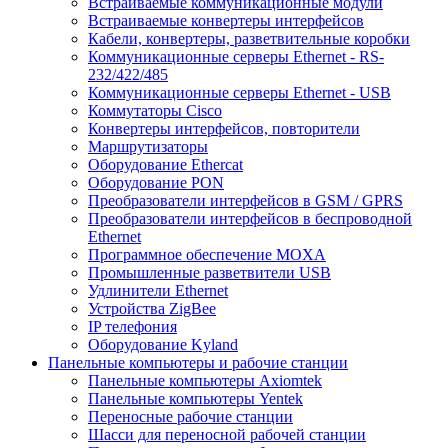
Встраиваемые коммуникационные модули
Встраиваемые конвертеры интерфейсов
Кабели, конвертеры, разветвительные коробки
Коммуникационные серверы Ethernet - RS-
232/422/485
Коммуникационные серверы Ethernet - USB
Коммутаторы Cisco
Конвертеры интерфейсов, повторители
Маршрутизаторы
Оборудование Ethercat
Оборудование PON
Преобразователи интерфейсов в GSM / GPRS
Преобразователи интерфейсов в беспроводной
Ethernet
Программное обеспечение MOXA
Промышленные разветвители USB
Удлинители Ethernet
Устройства ZigBee
IP телефония
Оборудование Kyland
Панельные компьютеры и рабочие станции
Панельные компьютеры Axiomtek
Панельные компьютеры Yentek
Переносные рабочие станции
Шасси для переносной рабочей станции