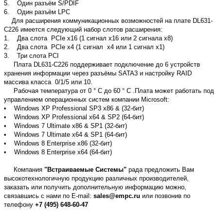
5. Один разъём S/PDIF
6. Один разъём LPC
Для расширения коммуникационных возможностей на плате DL631-
C226 имеется следующий набор слотов расширения:
1. Два слота PCIe x16 (1 сигнал х16 или 2 сигнала х8)
2. Два слота PCIe x4 (1 сигнал х4 или 1 сигнал х1)
3. Три слота PCI
Плата DL631-C226 поддерживает подключение до 6 устройств
хранения информации через разъёмы SATA3 и настройку RAID
массива класса 0/1/5 или 10.
Рабочая температура от 0 ° C до 60 ° C .Плата может работать под
управлением операционных систем компании Microsoft:
• Windows XP Professional SP3 x86 & (32-бит)
• Windows XP Professional x64 & SP2 (64-бит)
• Windows 7 Ultimate x86 & SP1 (32-бит)
• Windows 7 Ultimate x64 & SP1 (64-бит)
• Windows 8 Enterprise x86 (32-бит)
• Windows 8 Enterprise x64 (64-бит)
Компания
"Встраиваемые Системы"
рада предложить Вам
высокотехнологичную продукцию различных производителей,
заказать или получить дополнительную информацию можно,
связавшись с нами по E-mail:
sales@empc.ru
или позвонив по
телефону
+7 (495) 648-60-47