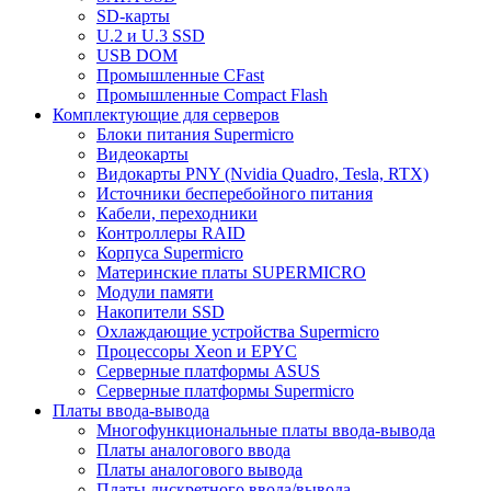
SD-карты
U.2 и U.3 SSD
USB DOM
Промышленные CFast
Промышленные Compact Flash
Комплектующие для серверов
Блоки питания Supermicro
Видеокарты
Видокарты PNY (Nvidia Quadro, Tesla, RTX)
Источники бесперебойного питания
Кабели, переходники
Контроллеры RAID
Корпуса Supermicro
Материнские платы SUPERMICRO
Модули памяти
Накопители SSD
Охлаждающие устройства Supermicro
Процессоры Xeon и EPYC
Серверные платформы ASUS
Серверные платформы Supermicro
Платы ввода-вывода
Многофункциональные платы ввода-вывода
Платы аналогового ввода
Платы аналогового вывода
Платы дискретного ввода/вывода