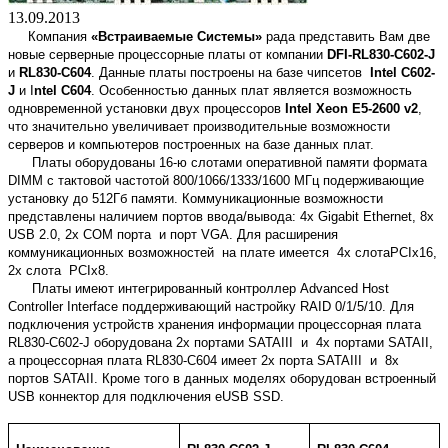
13.09.2013
Компания
«Встраиваемые Системы»
рада представить Вам две
новые серверные процессорные платы от компании
DFI-RL830-C602-J
и
RL830-C604
. Данные платы построены на базе чипсетов
Intel C602-
J
и I
ntel C604
. Особенностью данных плат является возможность
одновременной установки двух процессоров
Intel Xeon E5-2600 v2
,
что значительно увеличивает производительные возможности
серверов и компьютеров построенных на базе данных плат.
Платы оборудованы 16-ю слотами оперативной памяти формата
DIMM с тактовой частотой 800/1066/1333/1600 МГц подерживающие
установку до 512Гб памяти. Коммуникационные возможности
представлены наличием портов ввода/вывода: 4х Gigabit Ethernet, 8х
USB 2.0, 2х COM порта и порт VGA. Для расширения
коммуникационных возможностей на плате имеется 4х слотаPCIx16,
2x слота PCIx8.
Платы имеют интегрированный контроллер Advanced Host
Controller Interface поддерживающий настройку RAID 0/1/5/10. Для
подключения устройств хранения информации процессорная плата
RL830-C602-J оборудована 2х портами SATAIII и 4x портами SATAII,
а процессорная плата RL830-C604 имеет 2х порта SATAIII и 8x
портов SATAII. Кроме того в данных моделях оборудован встроенный
USB коннектор для подключения eUSB SSD.