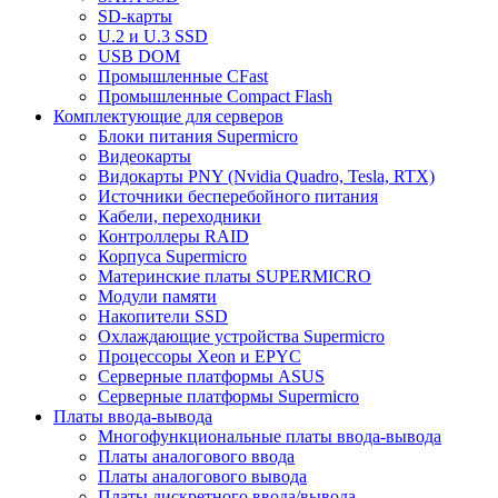
SD-карты
U.2 и U.3 SSD
USB DOM
Промышленные CFast
Промышленные Compact Flash
Комплектующие для серверов
Блоки питания Supermicro
Видеокарты
Видокарты PNY (Nvidia Quadro, Tesla, RTX)
Источники бесперебойного питания
Кабели, переходники
Контроллеры RAID
Корпуса Supermicro
Материнские платы SUPERMICRO
Модули памяти
Накопители SSD
Охлаждающие устройства Supermicro
Процессоры Xeon и EPYC
Серверные платформы ASUS
Серверные платформы Supermicro
Платы ввода-вывода
Многофункциональные платы ввода-вывода
Платы аналогового ввода
Платы аналогового вывода
Платы дискретного ввода/вывода