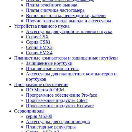
Платы релейного вывода
Платы счетчика-частотомера
Выносные платы, переходники, кабели
Прочие платы ввода вывода и аксессуары
Устройства плавного пуска
Аксессуары для устройств плавного пуска
Серия CSX
Серия CSXi
Серия EMX3
Серия EMX4
Планшетные компьютеры и защищенные ноутбуки
Защищенные ноутбуки
Планшетные компьютеры
Аксессуары для планшетных компьютеров и
ноутбуков
Программное обеспечение
ПО Microsoft OEM
Программное обеспечение Pro-face
Программные продукты Citect
Программные продукты Kepware
Сервоприводы
серия MS300
Аксессуары для сервоприводов
Планетарные редукторы