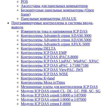
POS
Аксессуары для панельных компьютеров
Бескорпусные панельные компьютеры (Open
frame)
Панельные компьютеры AVALUE
Программируемые контроллеры и системы ввода-
вывода
Измерители тока и напряжения ICP DAS
Контроллеры Advantech серия ADAM-3000
Контроллеры Advantech серия ADAM-5000
Контроллеры Advantech серия APAX-5000
Контроллеры DELTA
Контроллеры ICP DAS EMP
Контроллеры ICP DAS iPAC/I-8000
Контроллеры ICP DAS LinPAC, WinPAC, XPAC
Контроллеры ICP DAS uPAC, I-7188/7186
Контроллеры ICP DAS ViewPAC, IWS
Контроллеры ICP DAS WISE
Контроллеры Kyland
Контроллеры Moxa ioThinx
Мезонинные платы для контроллеров ICP DAS
Модули ICP DAS серий CL, DL, LC, PIR, SC, SG
Модули ICP DAS серий I-8000 и I-87000
Модули ICP DAS серий I-9000 и I-97000
Модули ICP DAS серия F-8000