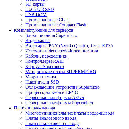
SD-карты
U.2 и U.3 SSD
USB DOM
Промышленные CFast
Промышленные Compact Flash
Комплектующие для серверов
Блоки питания Supermicro
Видеокарты
Видокарты PNY (Nvidia Quadro, Tesla, RTX)
Источники бесперебойного питания
Кабели, переходники
Контроллеры RAID
Корпуса Supermicro
Материнские платы SUPERMICRO
Модули памяти
Накопители SSD
Охлаждающие устройства Supermicro
Процессоры Xeon и EPYC
Серверные платформы ASUS
Серверные платформы Supermicro
Платы ввода-вывода
Многофункциональные платы ввода-вывода
Платы аналогового ввода
Платы аналогового вывода
Платы дискретного ввода/вывода