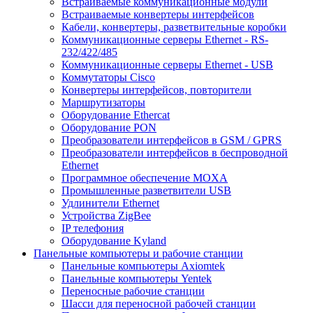
Встраиваемые коммуникационные модули
Встраиваемые конвертеры интерфейсов
Кабели, конвертеры, разветвительные коробки
Коммуникационные серверы Ethernet - RS-
232/422/485
Коммуникационные серверы Ethernet - USB
Коммутаторы Cisco
Конвертеры интерфейсов, повторители
Маршрутизаторы
Оборудование Ethercat
Оборудование PON
Преобразователи интерфейсов в GSM / GPRS
Преобразователи интерфейсов в беспроводной
Ethernet
Программное обеспечение MOXA
Промышленные разветвители USB
Удлинители Ethernet
Устройства ZigBee
IP телефония
Оборудование Kyland
Панельные компьютеры и рабочие станции
Панельные компьютеры Axiomtek
Панельные компьютеры Yentek
Переносные рабочие станции
Шасси для переносной рабочей станции