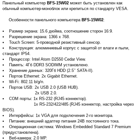
Панельный компьютер
BFS-15W02
может быть установлен как
обычный компьютер-моноблок или крепиться по стандарту VESA.
Особенности панельного компьютера
BFS-15W02
:
• Размер экрана: 15.6 дюйма, соотношение сторон 16:9.
• Разрешение экрана: 1366 х 768.
• Touch Screen: 5-проводной резистивный сенсор.
• Конструкция: алюминиевый корпус с защитой от влаги и пыли,
стандарт IP54.
• Процессор: Intel Atom D2550 Cedar View.
• Память: 4Гб DDR3 SODIMM установлено.
• Хранение данных: 320Гб HDD (2.5’’ SATA-II).
• Портов Ethernet: 2x Gigabit Ethernet.
• Wi-Fi: 802.11 b/g/n.
• Портов USB: 2х USB 2.0 (USB HUB).
2х USB 2.0.
• COM порты: 1х RS-232 (RJ45 коннектор).
1х RS-232/422/485 (RJ45 коннектор, настройка через
BIOS).
• Интерфейсы: 1х VGA для подключения 2-го монитора.
• Питание: внешний адаптер питания 24В постоянного тока.
• Операционная система: Windows Embedded Standard 7 Premium
(предустановлена).
• Веб-камера: 2.0 MP.