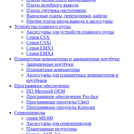
Платы релейного вывода
Платы счетчика-частотомера
Выносные платы, переходники, кабели
Прочие платы ввода вывода и аксессуары
Устройства плавного пуска
Аксессуары для устройств плавного пуска
Серия CSX
Серия CSXi
Серия EMX3
Серия EMX4
Планшетные компьютеры и защищенные ноутбуки
Защищенные ноутбуки
Планшетные компьютеры
Аксессуары для планшетных компьютеров и
ноутбуков
Программное обеспечение
ПО Microsoft OEM
Программное обеспечение Pro-face
Программные продукты Citect
Программные продукты Kepware
Сервоприводы
серия MS300
Аксессуары для сервоприводов
Планетарные редукторы