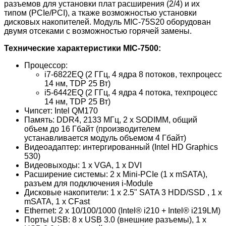
разъемов для установки плат расширения (2/4) и их
типом (PCIe/PCI), а ткаже возможностью установки
дисковых накопителей. Модуль MIC-75S20 оборудован
двумя отсеками с возможностью горячей замены.
Технические характеристики MIC-7500:
Процессор:
i7-6822EQ (2 ГГц, 4 ядра 8 потоков, техпроцесс
14 нм, TDP 25 Вт)
i5-6442EQ (2 ГГц, 4 ядра 4 потока, техпроцесс
14 нм, TDP 25 Вт)
Чипсет: Intel QM170
Память: DDR4, 2133 МГц, 2 x SODIMM, общий
объем до 16 Гбайт (производителем
устанавливается модуль объемом 4 Гбайт)
Видеоадаптер: интергированный (Intel HD Graphics
530)
Видеовыходы: 1 x VGA, 1 x DVI
Расширение системы: 2 x Mini-PCIe (1 x mSATA),
разъем для подключения i-Module
Дисковые накопители: 1 x 2.5" SATA 3 HDD/SSD , 1 x
mSATA, 1 x CFast
Ethernet: 2 x 10/100/1000 (Intel® i210 + Intel® i219LM)
Порты USB: 8 x USB 3.0 (внешние разъемы), 1 x