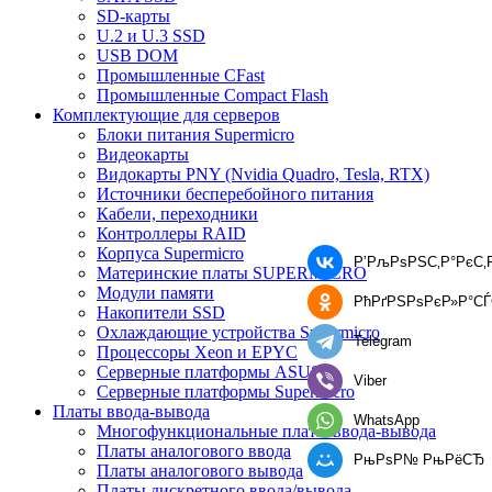
SD-карты
U.2 и U.3 SSD
USB DOM
Промышленные CFast
Промышленные Compact Flash
Комплектующие для серверов
Блоки питания Supermicro
Видеокарты
Видокарты PNY (Nvidia Quadro, Tesla, RTX)
Источники бесперебойного питания
Кабели, переходники
Контроллеры RAID
Корпуса Supermicro
Р’РљРѕРЅС‚Р°РєС‚
Материнские платы SUPERMICRO
Модули памяти
РћРґРЅРѕРєР»Р°С
Накопители SSD
Охлаждающие устройства Supermicro
Telegram
Процессоры Xeon и EPYC
Серверные платформы ASUS
Viber
Серверные платформы Supermicro
Платы ввода-вывода
WhatsApp
Многофункциональные платы ввода-вывода
Платы аналогового ввода
РњРѕР№ РњРёСЂ
Платы аналогового вывода
Платы дискретного ввода/вывода