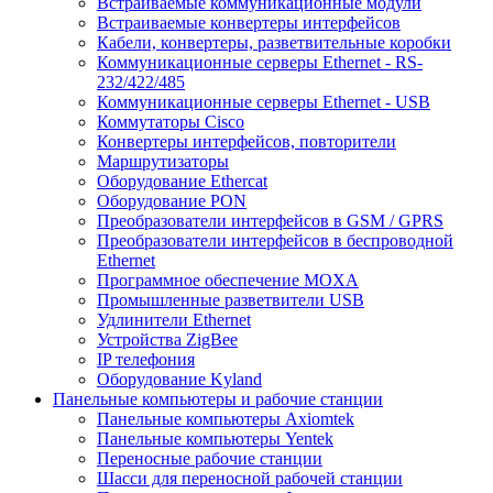
Встраиваемые коммуникационные модули
Встраиваемые конвертеры интерфейсов
Кабели, конвертеры, разветвительные коробки
Коммуникационные серверы Ethernet - RS-
232/422/485
Коммуникационные серверы Ethernet - USB
Коммутаторы Cisco
Конвертеры интерфейсов, повторители
Маршрутизаторы
Оборудование Ethercat
Оборудование PON
Преобразователи интерфейсов в GSM / GPRS
Преобразователи интерфейсов в беспроводной
Ethernet
Программное обеспечение MOXA
Промышленные разветвители USB
Удлинители Ethernet
Устройства ZigBee
IP телефония
Оборудование Kyland
Панельные компьютеры и рабочие станции
Панельные компьютеры Axiomtek
Панельные компьютеры Yentek
Переносные рабочие станции
Шасси для переносной рабочей станции