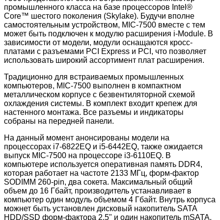
промышленного класса на базе процессоров Intel®
Core™ шестого поколения (Skylake). Будучи вполне
самостоятельным устройством, MIC-7500 вместе с тем
может быть подключен к модулю расширения i-Module. В
зависимости от модели, модули оснащаются кросс-
платами с разъемами PCI Express и PCI, что позволяет
использовать широкий ассортимент плат расширения.
Традиционно для встраиваемых промышленных
компьютеров, MIC-7500 выполнен в компактном
металлическом корпусе с безвентиляторной схемой
охлаждения системы. В комплект входит крепеж для
настенного монтажа. Все разъемы и индикаторы
собраны на передней панели.
На данный момент анонсированы модели на
процессорах i7-6822EQ и i5-6442EQ, также ожидается
выпуск MIC-7500 на процессоре i3-6110EQ. В
компьютере используется оперативная память DDR4,
которая работает на частоте 2133 МГц, форм-фактор
SODIMM 260-pin, два сокета. Максимальный общий
объем до 16 Гбайт, производитель устанавливает в
компьютер один модуль объемом 4 Гбайт. Внутрь корпуса
можнет быть установлен дисковый накопитель SATA
HDD/SSD форм-фактора 2.5" и один накопитель mSATA.