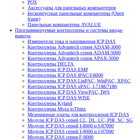
POS
Аксессуары для панельных компьютеров
Бескорпусные панельные компьютеры (Open
frame)
Панельные компьютеры AVALUE
Программируемые контроллеры и системы ввода-
вывода
Измерители тока и напряжения ICP DAS
Контроллеры Advantech серия ADAM-3000
Контроллеры Advantech серия ADAM-5000
Контроллеры Advantech серия APAX-5000
Контроллеры DELTA
Контроллеры ICP DAS EMP
Контроллеры ICP DAS iPAC/I-8000
Контроллеры ICP DAS LinPAC, WinPAC, XPAC
Контроллеры ICP DAS uPAC, I-7188/7186
Контроллеры ICP DAS ViewPAC, IWS
Контроллеры ICP DAS WISE
Контроллеры Kyland
Контроллеры Moxa ioThinx
Мезонинные платы для контроллеров ICP DAS
Модули ICP DAS серий CL, DL, LC, PIR, SC, SG
Модули ICP DAS серий I-8000 и I-87000
Модули ICP DAS серий I-9000 и I-97000
Модули ICP DAS серия F-8000