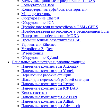
Коммуникационные серверы Ethernet - USB
Коммутаторы Cisco
Конвертеры интерфейсов, повторители
Маршрутизаторы
Оборудование Ethercat
Оборудование PON
Преобразователи интерфейсов в GSM / GPRS
Преобразователи интерфейсов в беспроводной Ether
Программное обеспечение MOXA
Промышленные разветвители USB
Удлинители Ethernet
Устройства ZigBee
IP телефония
Оборудование Kyland
Панельные компьютеры и рабочие станции
Панельные компьютеры Axiomtek
Панельные компьютеры Yentek
Переносные рабочие станции
Шасси для переносной рабочей станции
Панельные компьютеры Jetway
Панельные компьютеры ICP DAS
Киоск-системы
Панельные компьютеры AAEON
Панельные компьютеры Adlink
Панельные компьютеры Advantech