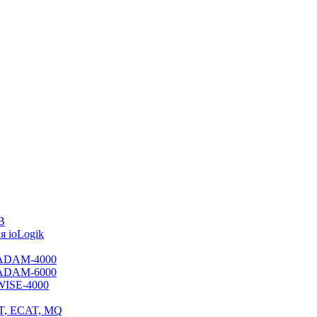
B
 ioLogik
я ADAM-4000
я ADAM-6000
 WISE-4000
ET, ECAT, MQ