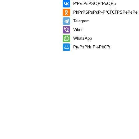
Р’РљРѕРЅС‚Р°РєС‚Рµ
РћРґРЅРѕРєР»Р°СЃСЃРЅРёРєРё
Telegram
Viber
WhatsApp
РњРѕР№ РњРёСЂ