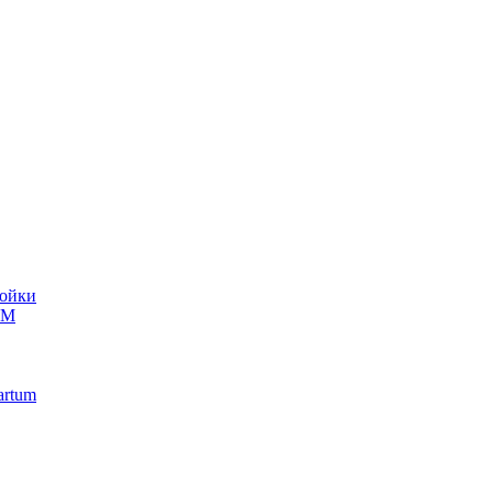
ойки
UM
artum