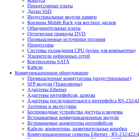
Корпуса
Процессорные платы
Диски SSD
Индустриальные модули памяти
Корзины Mobile Rack для жестких дисков
Объединительные платы
Оптические приводы DVD
Промышленные источники питания
Процессоры
Системы охлаждения CPU (кулер для компьютера)
Ускорители нейронных сетей
Контроллеры SATA
Кабели
Коммуникационное оборудование
Промышленные коммутаторы (индустриальные)
SFP модули (Трансиверы)
Адаптеры Ethernet
Адаптеры интерфейсов, шлюзы
Адаптеры последовательного интерфейса RS-232/42
Антенны и аксессуары
Беспроводные устройства доступа и модемы
Встраиваемые коммуникационные модули
Встраиваемые конвертеры интерфейсов
Кабели, конвертеры, разветвительные коробки
Коммуникационные серверы Ethernet - RS-232/422/