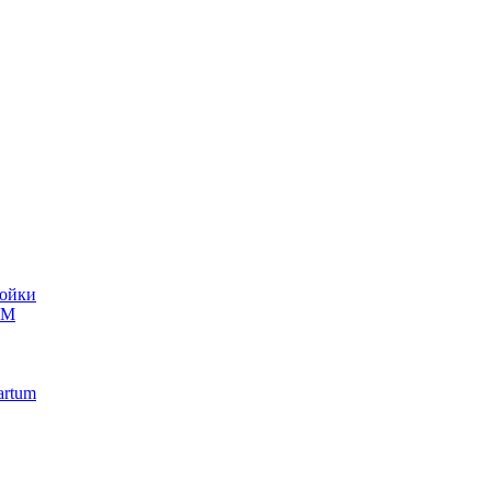
ойки
UM
artum