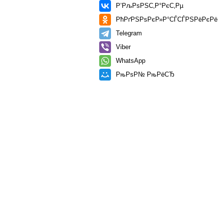
Р’РљРѕРЅС‚Р°РєС‚Рµ
РћРґРЅРѕРєР»Р°СЃСЃРЅРёРєРё
Telegram
Viber
WhatsApp
РњРѕР№ РњРёСЂ