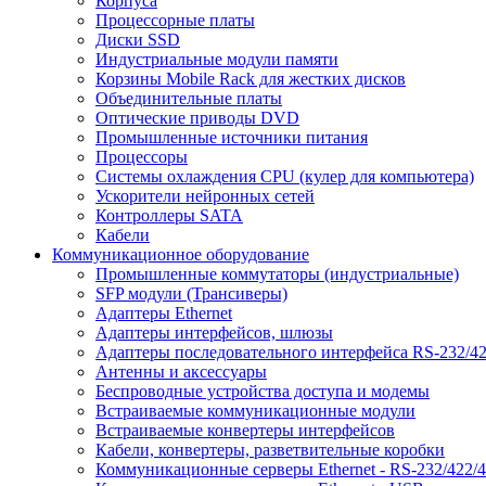
Корпуса
Процессорные платы
Диски SSD
Индустриальные модули памяти
Корзины Mobile Rack для жестких дисков
Объединительные платы
Оптические приводы DVD
Промышленные источники питания
Процессоры
Системы охлаждения CPU (кулер для компьютера)
Ускорители нейронных сетей
Контроллеры SATA
Кабели
Коммуникационное оборудование
Промышленные коммутаторы (индустриальные)
SFP модули (Трансиверы)
Адаптеры Ethernet
Адаптеры интерфейсов, шлюзы
Адаптеры последовательного интерфейса RS-232/42
Антенны и аксессуары
Беспроводные устройства доступа и модемы
Встраиваемые коммуникационные модули
Встраиваемые конвертеры интерфейсов
Кабели, конвертеры, разветвительные коробки
Коммуникационные серверы Ethernet - RS-232/422/