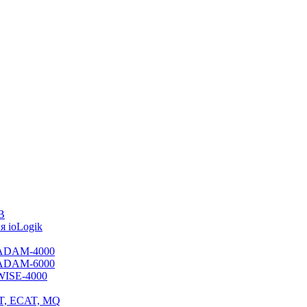
B
 ioLogik
я ADAM-4000
я ADAM-6000
 WISE-4000
ET, ECAT, MQ