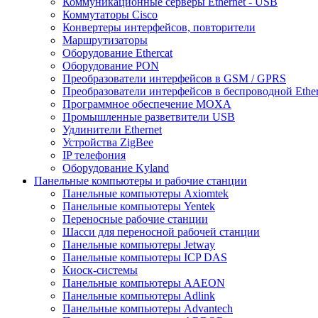
Коммуникационные серверы Ethernet - USB
Коммутаторы Cisco
Конвертеры интерфейсов, повторители
Маршрутизаторы
Оборудование Ethercat
Оборудование PON
Преобразователи интерфейсов в GSM / GPRS
Преобразователи интерфейсов в беспроводной Ether
Программное обеспечение MOXA
Промышленные разветвители USB
Удлинители Ethernet
Устройства ZigBee
IP телефония
Оборудование Kyland
Панельные компьютеры и рабочие станции
Панельные компьютеры Axiomtek
Панельные компьютеры Yentek
Переносные рабочие станции
Шасси для переносной рабочей станции
Панельные компьютеры Jetway
Панельные компьютеры ICP DAS
Киоск-системы
Панельные компьютеры AAEON
Панельные компьютеры Adlink
Панельные компьютеры Advantech