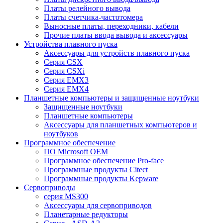
Платы релейного вывода
Платы счетчика-частотомера
Выносные платы, переходники, кабели
Прочие платы ввода вывода и аксессуары
Устройства плавного пуска
Аксессуары для устройств плавного пуска
Серия CSX
Серия CSXi
Серия EMX3
Серия EMX4
Планшетные компьютеры и защищенные ноутбуки
Защищенные ноутбуки
Планшетные компьютеры
Аксессуары для планшетных компьютеров и
ноутбуков
Программное обеспечение
ПО Microsoft OEM
Программное обеспечение Pro-face
Программные продукты Citect
Программные продукты Kepware
Сервоприводы
серия MS300
Аксессуары для сервоприводов
Планетарные редукторы