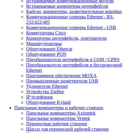
Встраиваемые коммуникационные модули
Встраиваемые конвертеры интерфейсов
Кабели, конвертеры, разветвительные коробки
Коммуникационные серверы Ethernet - RS-
232/422/485
Коммуникационные серверы Ethernet - USB
Коммутаторы Cisco
Конвертеры интерфейсов, повторители
Маршрутизаторы
Оборудование Ethercat
Оборудование PON
Преобразователи интерфейсов в GSM / GPRS
Преобразователи интерфейсов в беспроводной
Ethernet
Программное обеспечение MOXA
Промышленные разветвители USB
Удлинители Ethernet
Устройства ZigBee
IP телефония
Оборудование Kyland
Панельные компьютеры и рабочие станции
Панельные компьютеры Axiomtek
Панельные компьютеры Yentek
Переносные рабочие станции
Шасси для переносной рабочей станции