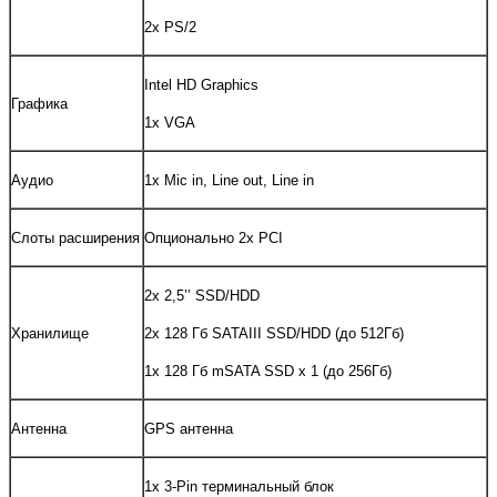
2x PS/2
Intel HD Graphics
Графика
1x VGA
Аудио
1x Mic in, Line out, Line in
Слоты расширения
Опционально 2х PCI
2х 2,5’’ SSD/HDD
Хранилище
2х 128 Гб SATAIII SSD/HDD (до 512Гб)
1х 128 Гб mSATA SSD x 1 (до 256Гб)
Антенна
GPS антенна
1x 3-Pin терминальный блок