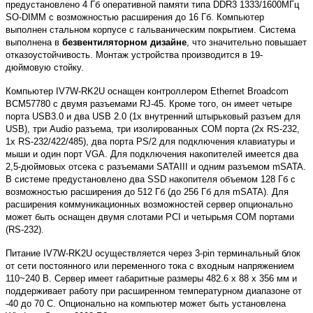
предустановлено 4 Гб оперативной памяти типа DDR3 1333/1600МГц
SO-DIMM с возможностью расширения до 16 Гб. Компьютер
выполнен стальном корпусе с гальваническим покрытием. Система
выполнена в
безвентиляторном дизайне
, что значительно повышает
отказоустойчивость. Монтаж устройства производится в 19-
дюймовую стойку.
Компьютер IV7W-RK2U оснащен контроллером Ethernet Broadcom
BCM57780 с двумя разъемами RJ-45. Кроме того, он имеет четыре
порта USB3.0 и два USB 2.0 (1x внутренний штырьковый разъем для
USB), три Audio разъема, три изолированных COM порта (2x RS-232,
1x RS-232/422/485), два порта PS/2 для подключения клавиатуры и
мыши и один порт VGA. Для подключения накопителей имеется два
2,5-дюймовых отсека с разъемами SATAIII и одним разъемом mSATA.
В системе предустановлено два SSD накопителя объемом 128 Гб с
возможностью расширения до 512 Гб (до 256 Гб для mSATA). Для
расширения коммуникационных возможностей сервер опционально
может быть оснащен двумя слотами PCI и четырьмя COM портами
(RS-232).
Питание IV7W-RK2U осуществляется через 3-pin терминальный блок
от сети постоянного или переменного тока с входным напряжением
110~240 В. Сервер имеет габаритные размеры 482.6 x 88 x 356 мм и
поддерживает работу при расширенном температурном диапазоне от
-40 до 70 С. Опционально на компьютер может быть установлена