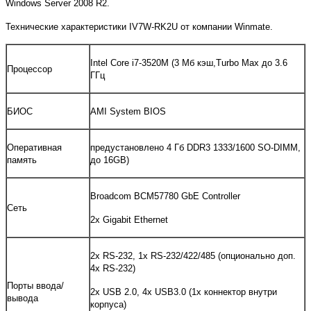
Windows Server 2008 R2.
Технические характеристики IV7W-RK2U от компании Winmate.
Intel Core i7-3520M (3 Mб кэш,Turbo Max до 3.6
Процессор
ГГц
БИОС
AMI System BIOS
Оперативная
предустановлено 4 Гб DDR3 1333/1600 SO-DIMM,
память
до 16GB)
Broadcom BCM57780 GbE Controller
Сеть
2х Gigabit Ethernet
2x RS-232, 1x RS-232/422/485 (опционально доп.
4х RS-232)
Порты ввода/
2x USB 2.0, 4x USB3.0 (1х коннектор внутри
вывода
корпуса)