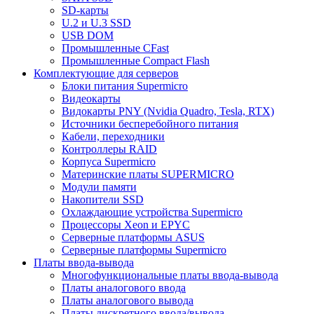
SD-карты
U.2 и U.3 SSD
USB DOM
Промышленные CFast
Промышленные Compact Flash
Комплектующие для серверов
Блоки питания Supermicro
Видеокарты
Видокарты PNY (Nvidia Quadro, Tesla, RTX)
Источники бесперебойного питания
Кабели, переходники
Контроллеры RAID
Корпуса Supermicro
Материнские платы SUPERMICRO
Модули памяти
Накопители SSD
Охлаждающие устройства Supermicro
Процессоры Xeon и EPYC
Серверные платформы ASUS
Серверные платформы Supermicro
Платы ввода-вывода
Многофункциональные платы ввода-вывода
Платы аналогового ввода
Платы аналогового вывода
Платы дискретного ввода/вывода