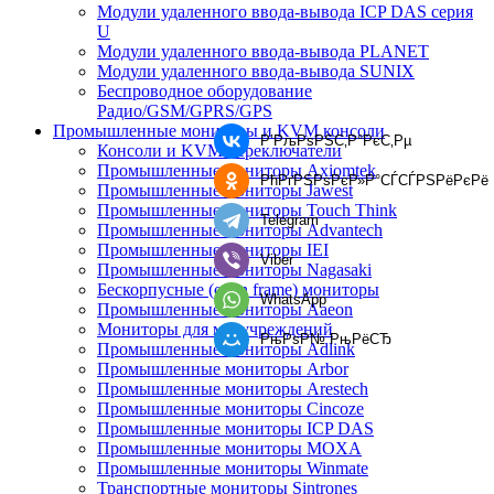
Модули удаленного ввода-вывода ICP DAS серия
U
Модули удаленного ввода-вывода PLANET
Модули удаленного ввода-вывода SUNIX
Беспроводное оборудование
Радио/GSM/GPRS/GPS
Промышленные мониторы и KVM консоли
Р’РљРѕРЅС‚Р°РєС‚Рµ
Консоли и KVM переключатели
Промышленные мониторы Axiomtek
РћРґРЅРѕРєР»Р°СЃСЃРЅРёРєРё
Промышленные мониторы Jawest
Промышленные мониторы Touch Think
Telegram
Промышленные мониторы Advantech
Промышленные мониторы IEI
Viber
Промышленные мониторы Nagasaki
Бескорпусные (open frame) мониторы
WhatsApp
Промышленные мониторы Aaeon
Мониторы для медучреждений
РњРѕР№ РњРёСЂ
Промышленные мониторы Adlink
Промышленные мониторы Arbor
Промышленные мониторы Arestech
Промышленные мониторы Cincoze
Промышленные мониторы ICP DAS
Промышленные мониторы MOXA
Промышленные мониторы Winmate
Транспортные мониторы Sintrones