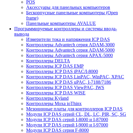
POS
Аксессуары для панельных компьютеров
Бескорпусные панельные компьютеры (Open
frame)
Панельные компьютеры AVALUE
Программируемые контроллеры и системы ввода-
вывода
Измерители тока и напряжения ICP DAS
Контроллеры Advantech серия ADAM-3000
Контроллеры Advantech серия ADAM-5000
Контроллеры Advantech серия APAX-5000
Контроллеры DELTA
Контроллеры ICP DAS EMP
Контроллеры ICP DAS iPAC/I-8000
Контроллеры ICP DAS LinPAC, WinPAC, XPAC
Контроллеры ICP DAS uPAC, I-7188/7186
Контроллеры ICP DAS ViewPAC, IWS
Контроллеры ICP DAS WISE
Контроллеры Kyland
Контроллеры Moxa ioThinx
Мезонинные платы для контроллеров ICP DAS
Модули ICP DAS серий CL, DL, LC, PIR, SC, SG
Модули ICP DAS серий I-8000 и I-87000
Модули ICP DAS серий I-9000 и I-97000
Модули ICP DAS серия F-8000