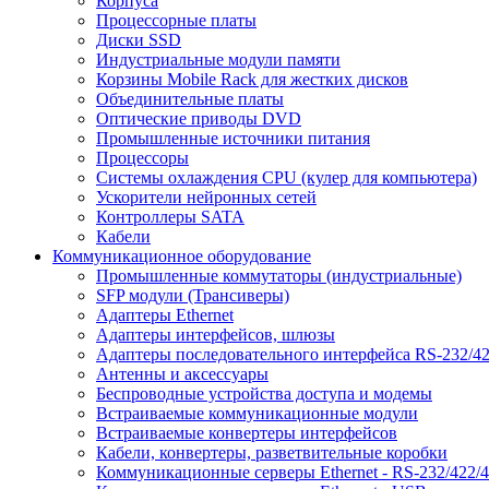
Корпуса
Процессорные платы
Диски SSD
Индустриальные модули памяти
Корзины Mobile Rack для жестких дисков
Объединительные платы
Оптические приводы DVD
Промышленные источники питания
Процессоры
Системы охлаждения CPU (кулер для компьютера)
Ускорители нейронных сетей
Контроллеры SATA
Кабели
Коммуникационное оборудование
Промышленные коммутаторы (индустриальные)
SFP модули (Трансиверы)
Адаптеры Ethernet
Адаптеры интерфейсов, шлюзы
Адаптеры последовательного интерфейса RS-232/42
Антенны и аксессуары
Беспроводные устройства доступа и модемы
Встраиваемые коммуникационные модули
Встраиваемые конвертеры интерфейсов
Кабели, конвертеры, разветвительные коробки
Коммуникационные серверы Ethernet - RS-232/422/