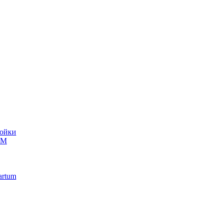
ойки
UM
artum