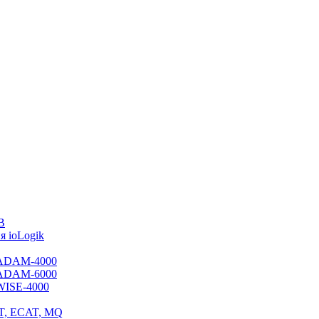
B
 ioLogik
я ADAM-4000
я ADAM-6000
 WISE-4000
ET, ECAT, MQ