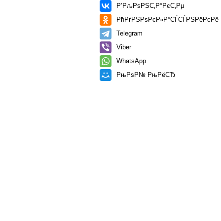
Р’РљРѕРЅС‚Р°РєС‚Рµ
РћРґРЅРѕРєР»Р°СЃСЃРЅРёРєРё
Telegram
Viber
WhatsApp
РњРѕР№ РњРёСЂ