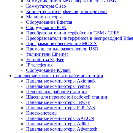
Коммуникационные серверы Ethernet - USB
Коммутаторы Cisco
Конвертеры интерфейсов, повторители
Маршрутизаторы
Оборудование Ethercat
Оборудование PON
Преобразователи интерфейсов в GSM / GPRS
Преобразователи интерфейсов в беспроводной Ether
Программное обеспечение MOXA
Промышленные разветвители USB
Удлинители Ethernet
Устройства ZigBee
IP телефония
Оборудование Kyland
Панельные компьютеры и рабочие станции
Панельные компьютеры Axiomtek
Панельные компьютеры Yentek
Переносные рабочие станции
Шасси для переносной рабочей станции
Панельные компьютеры Jetway
Панельные компьютеры ICP DAS
Киоск-системы
Панельные компьютеры AAEON
Панельные компьютеры Adlink
Панельные компьютеры Advantech