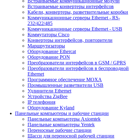
Встраиваемые коммуникационные модули
Встраиваемые конвертеры интерфейсов
Кабели, конвертеры, разветвительные коробки
Коммуникационные серверы Ethernet - RS-
232/422/485
Коммуникационные серверы Ethernet - USB
Коммутаторы Cisco
Конвертеры интерфейсов, повторители
Маршрутизаторы
Оборудование Ethercat
Оборудование PON
Преобразователи интерфейсов в GSM / GPRS
Преобразователи интерфейсов в беспроводной
Ethernet
Программное обеспечение MOXA
Промышленные разветвители USB
Удлинители Ethernet
Устройства ZigBee
IP телефония
Оборудование Kyland
Панельные компьютеры и рабочие станции
Панельные компьютеры Axiomtek
Панельные компьютеры Yentek
Переносные рабочие станции
Шасси для переносной рабочей станции