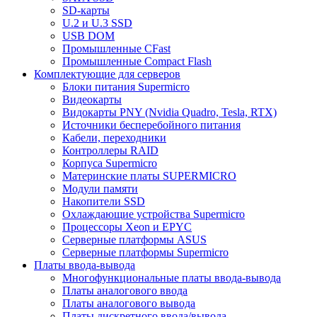
SD-карты
U.2 и U.3 SSD
USB DOM
Промышленные CFast
Промышленные Compact Flash
Комплектующие для серверов
Блоки питания Supermicro
Видеокарты
Видокарты PNY (Nvidia Quadro, Tesla, RTX)
Источники бесперебойного питания
Кабели, переходники
Контроллеры RAID
Корпуса Supermicro
Материнские платы SUPERMICRO
Модули памяти
Накопители SSD
Охлаждающие устройства Supermicro
Процессоры Xeon и EPYC
Серверные платформы ASUS
Серверные платформы Supermicro
Платы ввода-вывода
Многофункциональные платы ввода-вывода
Платы аналогового ввода
Платы аналогового вывода
Платы дискретного ввода/вывода