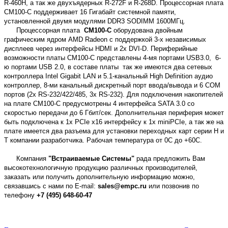
R-460H, а так же двухъядерных R-272F и R-268D. Процессорная плата
CM100-C поддерживает 16 Гигабайт системной памяти,
установленной двумя модулями DDR3 SODIMM 1600МГц.
Процессорная плата
CM100-C
оборудована двойным
графическим ядром AMD Radeon с поддержкой 3-х независимых
дисплеев через интерфейсы HDMI и 2х DVI-D. Периферийные
возможности платы CM100-C представлены 4-мя портами USB3.0, 6-
ю портами USB 2.0, в составе платы так же имеются два сетевых
контроллера Intel Gigabit LAN и 5.1-канальный High Definition аудио
контроллер, 8-ми канальный дискретный порт ввода/вывода и 6 СОМ
портов (2х RS-232/422/485, 3x RS-232). Для подключения накопителей
на плате CM100-C предусмотрены 4 интерфейса SATA 3.0 со
скоростью передачи до 6 Гбит/сек. Дополнительная периферия может
быть подключена к 1х PCIe x16 интерфейсу к 1х miniPCIe, а так же на
плате имеется два разъема для установки переходных карт серии H и
T компании разработчика. Рабочая температура от 0С до +60С.
Компания
"Встраиваемые Системы"
рада предложить Вам
высокотехнологичную продукцию различных производителей,
заказать или получить дополнительную информацию можно,
связавшись с нами по E-mail:
sales@empc.ru
или позвонив по
телефону
+7 (495) 648-60-47