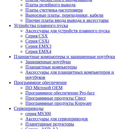
Платы релейного вывода
Платы счетчика-частотомера
Выносные платы, переходники, кабели
Прочие платы ввода вывода и аксессуары
Устройства плавного пуска
Аксессуары для устройств плавного пуска
Серия CSX
Серия CSXi
Серия EMX3
Серия EMX4
Планшетные компьютеры и защищенные ноутбуки
Защищенные ноутбуки
Планшетные компьютеры
Аксессуары для планшетных компьютеров и
ноутбуков
Программное обеспечение
ПО Microsoft OEM
Программное обеспечение Pro-face
Программные продукты Citect
Программные продукты Kepware
Сервоприводы
серия MS300
Аксессуары для сервоприводов
Планетарные редукторы