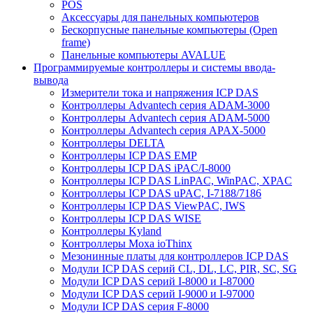
POS
Аксессуары для панельных компьютеров
Бескорпусные панельные компьютеры (Open
frame)
Панельные компьютеры AVALUE
Программируемые контроллеры и системы ввода-
вывода
Измерители тока и напряжения ICP DAS
Контроллеры Advantech серия ADAM-3000
Контроллеры Advantech серия ADAM-5000
Контроллеры Advantech серия APAX-5000
Контроллеры DELTA
Контроллеры ICP DAS EMP
Контроллеры ICP DAS iPAC/I-8000
Контроллеры ICP DAS LinPAC, WinPAC, XPAC
Контроллеры ICP DAS uPAC, I-7188/7186
Контроллеры ICP DAS ViewPAC, IWS
Контроллеры ICP DAS WISE
Контроллеры Kyland
Контроллеры Moxa ioThinx
Мезонинные платы для контроллеров ICP DAS
Модули ICP DAS серий CL, DL, LC, PIR, SC, SG
Модули ICP DAS серий I-8000 и I-87000
Модули ICP DAS серий I-9000 и I-97000
Модули ICP DAS серия F-8000